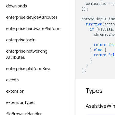
context_id
=
c
downloads
});
enterprise
.
device
Attributes
chrome
.
input
.
ime
function
(
engin
enterprise
.
hardware
Platform
if
(
keyData
.
chrome
.
inp
enterprise
.
login
return
tru
}
else
{
enterprise
.
networking
return
fal
Attributes
}
}
enterprise
.
platform
Keys
);
events
Types
extension
extension
Types
Assistive
Wi
file
Browser
Handler