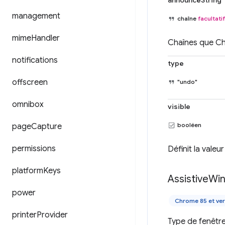
announceString
management
chaîne
facultatif
mime
Handler
Chaînes que Ch
notifications
type
offscreen
"undo"
omnibox
visible
booléen
page
Capture
permissions
Définit la valeu
platform
Keys
Assistive
Wi
power
Chrome 85 et ver
printer
Provider
Type de fenêtre