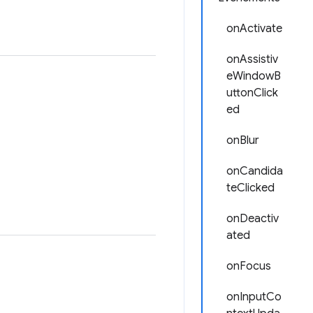
onActivate
onAssistiv
eWindowB
uttonClick
ed
onBlur
onCandida
teClicked
onDeactiv
ated
onFocus
onInputCo