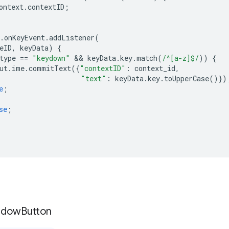
ontext
.
contextID
;
.
onKeyEvent
.
addListener
(
eID
,
keyData
)
{
type
==
"keydown"
 && 
keyData
.
key
.
match
(
/^[a-z]$/
))
{
ut
.
ime
.
commitText
({
"contextID"
:
context_id
,
"text"
:
keyData
.
key
.
toUpperCase
()})
e
;
se
;
ndow
Button