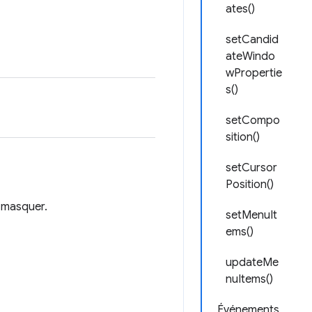
ates()
setCandid
ateWindo
wPropertie
s()
setCompo
sition()
setCursor
Position()
a masquer.
setMenuIt
ems()
updateMe
nuItems()
Événements