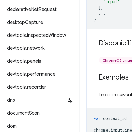
"input"
],
declarative
Net
Request
...
}
desktop
Capture
devtools
.
inspected
Window
Disponibili
devtools
.
network
ChromeOS uniq
devtools
.
panels
devtools
.
performance
Exemples
devtools
.
recorder
Le code suivant 
dns
document
Scan
var
context_id
=
dom
chrome
.
input
.
ime