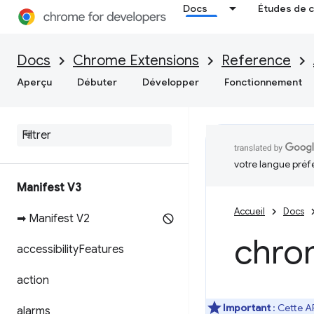
Docs
Études de 
Docs
Chrome Extensions
Reference
Aperçu
Débuter
Développer
Fonctionnement
votre langue préf
Manifest V3
Accueil
Docs
➡ Manifest V2
chro
accessibility
Features
action
Important
: Cette A
alarms