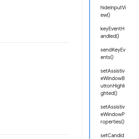
hideInputVi
ew()
keyEventH
andled()
sendKeyEv
ents()
setAssistiv
eWindowB
uttonHighli
ghted()
setAssistiv
eWindowP
roperties()
setCandid