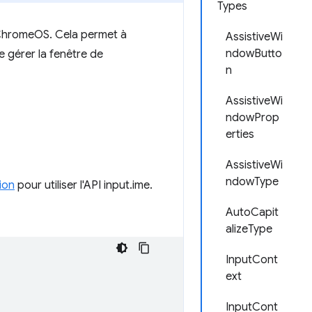
Types
ChromeOS. Cela permet à
AssistiveWi
ndowButto
e gérer la fenêtre de
n
AssistiveWi
ndowProp
erties
AssistiveWi
ndowType
ion
pour utiliser l'API input.ime.
AutoCapit
alizeType
InputCont
ext
InputCont