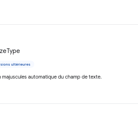
ize
Type
sions ultérieures
n majuscules automatique du champ de texte.