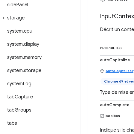
side
Panel
Input
Contex
storage
Décrit un conte
system
.
cpu
system
.
display
PROPRIÉTÉS
system
.
memory
autoCapitalize
system
.
storage
AutoCapitalizeT
Chrome 69 et ver
system
Log
Type de mise e
tab
Capture
autoComplete
tab
Groups
booléen
tabs
Indique si le c