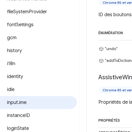
Chrome 85 et ver
file
System
Provider
ID des boutons 
font
Settings
ÉNUMÉRATION
gcm
"undo"
history
"addToDiction
i18n
identity
Assistive
Wi
idle
Chrome 85 et ver
Propriétés de l
input
.
ime
instance
ID
PROPRIÉTÉS
login
State