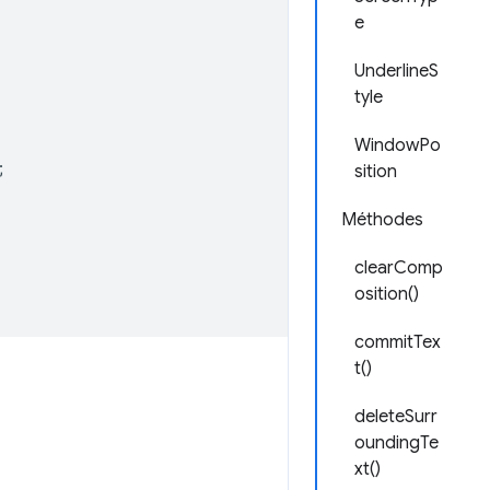
e
UnderlineS
tyle
WindowPo
;
sition
Méthodes
clearComp
osition()
commitTex
t()
deleteSurr
oundingTe
xt()