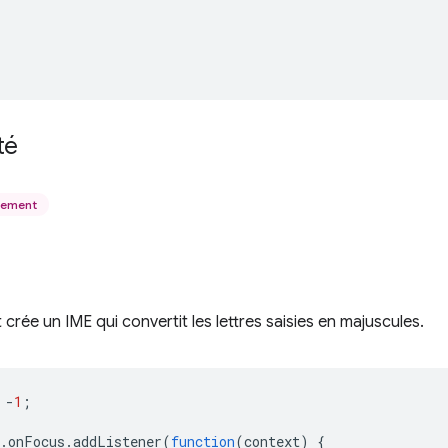
té
uement
crée un IME qui convertit les lettres saisies en majuscules.
-
1
;
.
onFocus
.
addListener
(
function
(
context
)
{