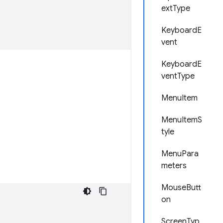
extType
KeyboardE
vent
KeyboardE
ventType
MenuItem
MenuItemS
tyle
MenuPara
meters
MouseButt
on
ScreenTyp