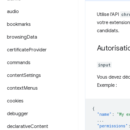
audio
Utilise l'API
chr
votre extension 
bookmarks
candidats.
browsing
Data
Autorisati
certificate
Provider
commands
input
content
Settings
Vous devez décl
Exemple :
context
Menus
cookies
{
debugger
"name"
:
"My e
...
"permissions"
declarative
Content