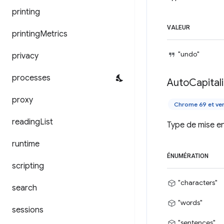
printing
VALEUR
printing
Metrics
"undo"
privacy
processes
Auto
Capital
proxy
Chrome 69 et ver
reading
List
Type de mise e
runtime
ÉNUMÉRATION
scripting
"characters"
search
"words"
sessions
"sentences"