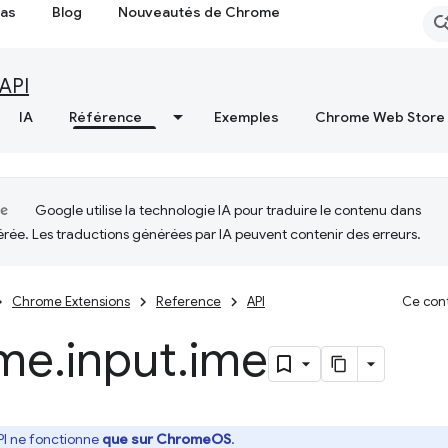
cas
Blog
Nouveautés de Chrome
API
IA
Référence
Exemples
Chrome Web Store
Google utilise la technologie IA pour traduire le contenu dans
érée. Les traductions générées par IA peuvent contenir des erreurs.
Chrome Extensions
Reference
API
Ce cont
me
.
input
.
ime
PI ne fonctionne
que sur ChromeOS
.