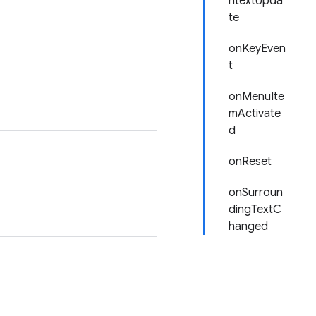
ntextUpda
te
onKeyEven
t
onMenuIte
mActivate
d
onReset
onSurroun
dingTextC
hanged