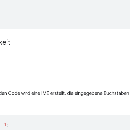
keit
den Code wird eine IME erstellt, die eingegebene Buchstabe
-
1
;