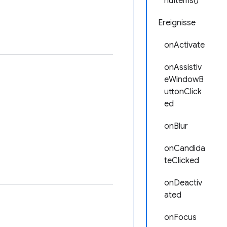
nuItems()
Ereignisse
onActivate
onAssistiv
eWindowB
uttonClick
ed
onBlur
onCandida
teClicked
onDeactiv
ated
onFocus