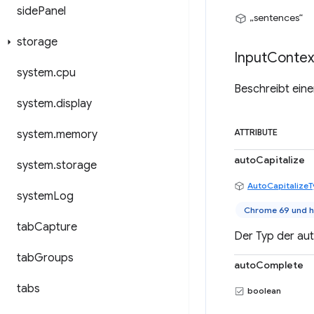
side
Panel
„sentences“
storage
Input
Contex
system
.
cpu
Beschreibt ein
system
.
display
system
.
memory
ATTRIBUTE
autoCapitalize
system
.
storage
AutoCapitalizeT
system
Log
Chrome 69 und 
tab
Capture
Der Typ der au
tab
Groups
autoComplete
tabs
boolean