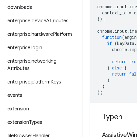
chrome
.
input
.
ime
downloads
context_id
=
c
});
enterprise
.
device
Attributes
chrome
.
input
.
ime
enterprise
.
hardware
Platform
function
(
engin
if
(
keyData
.
enterprise
.
login
chrome
.
inp
enterprise
.
networking
return
tru
}
else
{
Attributes
return
fal
}
enterprise
.
platform
Keys
}
);
events
extension
Typen
extension
Types
Assistive
Wi
file
Browser
Handler