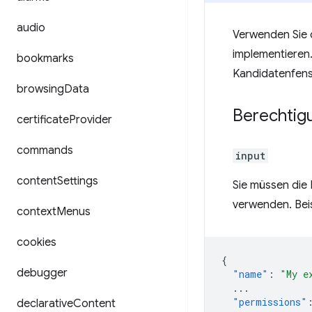
audio
Verwenden Sie 
implementieren.
bookmarks
Kandidatenfens
browsing
Data
Berechtig
certificate
Provider
commands
input
content
Settings
Sie müssen die 
verwenden. Beis
context
Menus
cookies
{
debugger
"name"
:
"My e
...
"permissions"
declarative
Content