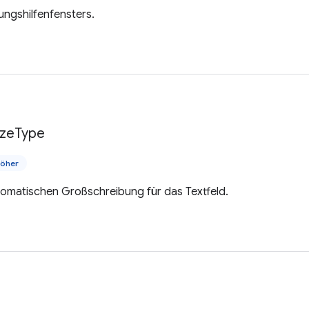
ungshilfenfensters.
ize
Type
höher
tomatischen Großschreibung für das Textfeld.