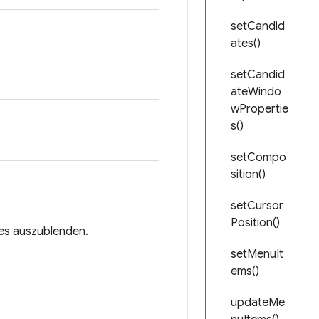
setCandid
ates()
setCandid
ateWindo
wPropertie
s()
setCompo
sition()
setCursor
Position()
 es auszublenden.
setMenuIt
ems()
updateMe