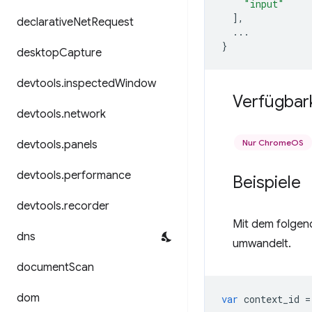
"input"
],
declarative
Net
Request
...
}
desktop
Capture
devtools
.
inspected
Window
Verfügbar
devtools
.
network
Nur ChromeOS
devtools
.
panels
devtools
.
performance
Beispiele
devtools
.
recorder
Mit dem folgen
dns
umwandelt.
document
Scan
dom
var
context_id
=