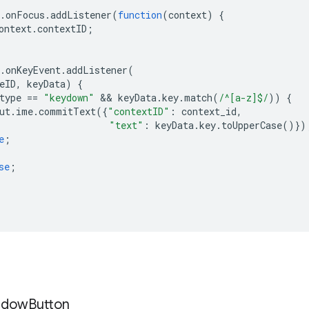
.
onFocus
.
addListener
(
function
(
context
)
{
ontext
.
contextID
;
.
onKeyEvent
.
addListener
(
eID
,
keyData
)
{
type
==
"keydown"
 && 
keyData
.
key
.
match
(
/^[a-z]$/
))
{
ut
.
ime
.
commitText
({
"contextID"
:
context_id
,
"text"
:
keyData
.
key
.
toUpperCase
()})
e
;
se
;
ndow
Button