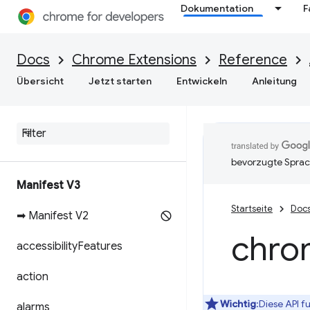
Dokumentation
F
Docs
Chrome Extensions
Reference
Übersicht
Jetzt starten
Entwickeln
Anleitung
bevorzugte Sprac
Manifest V3
Startseite
Doc
➡ Manifest V2
chro
accessibility
Features
action
Wichtig
:Diese API f
alarms