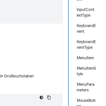
InputCont
extType
KeyboardE
vent
KeyboardE
ventType
MenuItem
MenuItemS
tyle
n in Großbuchstaben
MenuPara
meters
MouseButt