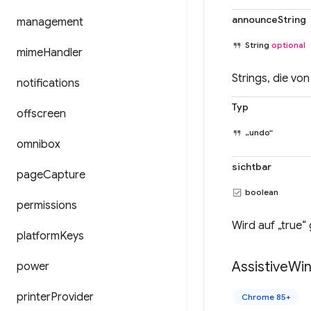
announceString
management
String
optional
mime
Handler
Strings, die v
notifications
Typ
offscreen
„undo“
omnibox
sichtbar
page
Capture
boolean
permissions
Wird auf „true“
platform
Keys
Assistive
Wi
power
printer
Provider
Chrome 85+