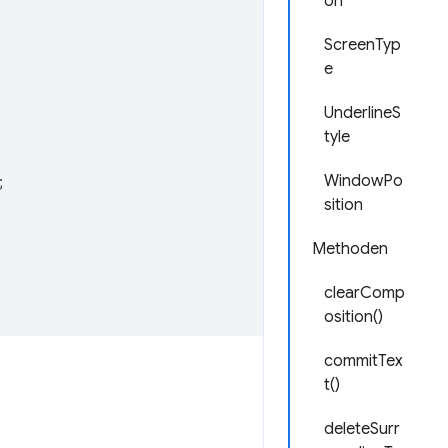
on
ScreenTyp
e
UnderlineS
tyle
WindowPo
;
sition
Methoden
clearComp
osition()
commitTex
t()
deleteSurr