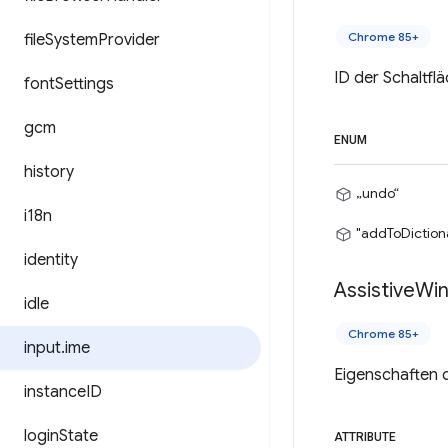
Chrome 85+
file
System
Provider
ID der Schaltfl
font
Settings
gcm
ENUM
history
„undo“
i18n
"addToDiction
identity
Assistive
Wi
idle
Chrome 85+
input
.
ime
Eigenschaften 
instance
ID
login
State
ATTRIBUTE