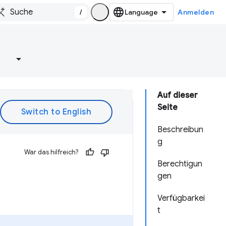
/
Anmelden
e
Auf dieser
Seite
Beschreibun
g
War das hilfreich?
Berechtigun
gen
Verfügbarkei
t