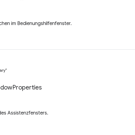
ächen im Bedienungshilfenfenster.
ary"
ndow
Properties
des Assistenzfensters.