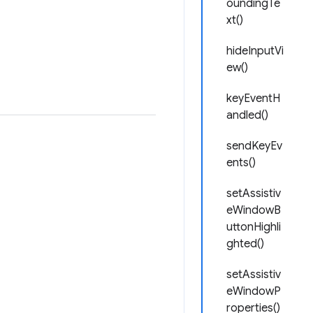
oundingTe
xt()
hideInputVi
ew()
keyEventH
andled()
sendKeyEv
ents()
setAssistiv
eWindowB
uttonHighli
ghted()
setAssistiv
eWindowP
roperties()