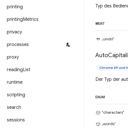
Typ des Bedien
printing
printing
Metrics
WERT
privacy
„undo“
processes
Auto
Capital
proxy
Chrome 69 und 
reading
List
Der Typ der au
runtime
scripting
ENUM
search
"characters"
sessions
„words“