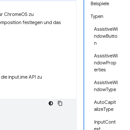
Beispiele
für ChromeOS zu
Typen
omposition festlegen und das
AssistiveWi
ndowButto
n
AssistiveWi
ndowProp
erties
die input.ime API zu
AssistiveWi
ndowType
AutoCapit
alizeType
InputCont
ext