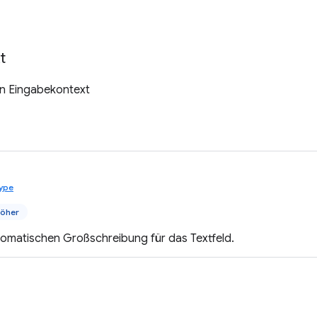
t
en Eingabekontext
ype
höher
tomatischen Großschreibung für das Textfeld.