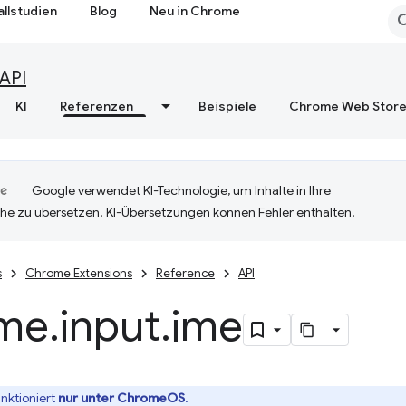
allstudien
Blog
Neu in Chrome
API
KI
Referenzen
Beispiele
Chrome Web Stor
Google verwendet KI-Technologie, um Inhalte in Ihre
he zu übersetzen. KI-Übersetzungen können Fehler enthalten.
s
Chrome Extensions
Reference
API
me
.
input
.
ime
unktioniert
nur unter ChromeOS
.