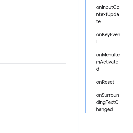
onInputCo
ntextUpda
te
onKeyEven
t
onMenuIte
mActivate
d
onReset
onSurroun
dingTextC
hanged