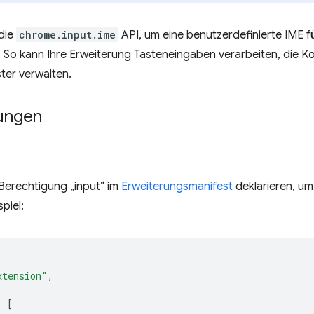
die
chrome.input.ime
API, um eine benutzerdefinierte IME 
 So kann Ihre Erweiterung Tasteneingaben verarbeiten, die K
ter verwalten.
ungen
Berechtigung „input“ im
Erweiterungsmanifest
deklarieren, um 
piel:
xtension"
,
:
[