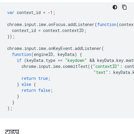
var
context_id
=
-
1
;
chrome
.
input
.
ime
.
onFocus
.
addListener
(
function
(
contex
context_id
=
context
.
contextID
;
});
chrome
.
input
.
ime
.
onKeyEvent
.
addListener
(
function
(
engineID
,
keyData
)
{
if
(
keyData
.
type
==
"keydown"
 && 
keyData
.
key
.
mat
chrome
.
input
.
ime
.
commitText
({
"contextID"
:
con
"text"
:
keyData
.
return
true
;
}
else
{
return
false
;
}
}
);
टाइप