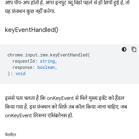
आप पॉप-अप होती है. अगर इनपुट व्यू विंडो पहले से ही छिपी हुई है, तो
यह फ़ंक्शन कुछ नहीं करेगा.
key
Event
Handled(
)
chrome
.
input
.
ime
.
keyEventHandled
(
requestId
:
string
,
response
:
boolean
,
)
:
void
इससे पता चलता है कि onKeyEvent से मिले मुख्य इवेंट को हैंडल
किया गया है. इस फ़ंक्शन को सिर्फ़ तब कॉल किया जाना चाहिए, जब
onKeyEvent लिसनर एसिंक्रोनस हो.
पैरामीटर