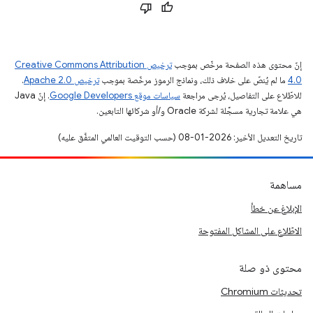
إنّ محتوى هذه الصفحة مرخّص بموجب
ترخيص Creative Commons Attribution
4.0‏
ما لم يُنصّ على خلاف ذلك، ونماذج الرموز مرخّصة بموجب
ترخيص Apache 2.0‏
.
للاطّلاع على التفاصيل، يُرجى مراجعة
سياسات موقع Google Developers‏
. إنّ Java
هي علامة تجارية مسجَّلة لشركة Oracle و/أو شركائها التابعين.
تاريخ التعديل الأخير: 2026-01-08 (حسب التوقيت العالمي المتفَّق عليه)
مساهمة
الإبلاغ عن خطأ
الاطّلاع على المشاكل المفتوحة
محتوى ذو صلة
تحديثات Chromium