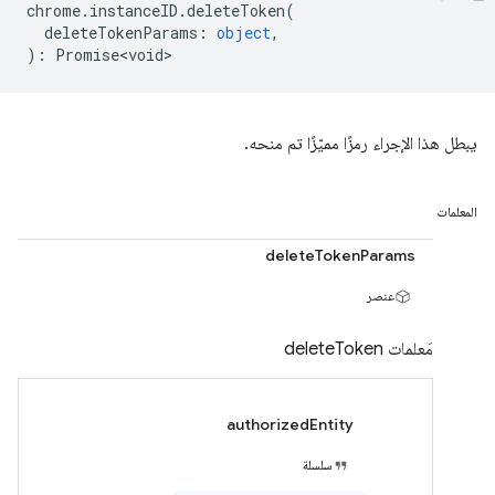
chrome
.
instanceID
.
deleteToken
(
deleteTokenParams
:
object
,
)
:
Promise<void>
يبطل هذا الإجراء رمزًا مميّزًا تم منحه.
المعلمات
deleteTokenParams
عنصر
مَعلمات deleteToken
authorizedEntity
سلسلة