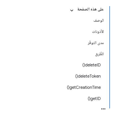
على هذه الصفحة
الوصف
الأذونات
مدى التوفّر
الطُرق
deleteID()
deleteToken()
getCreationTime()
getID()