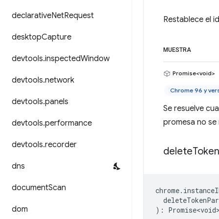
declarative
Net
Request
Restablece el i
desktop
Capture
MUESTRA
devtools
.
inspected
Window
Promise<void>
devtools
.
network
Chrome 96 y ver
devtools
.
panels
Se resuelve cua
promesa no se 
devtools
.
performance
devtools
.
recorder
delete
Token
dns
document
Scan
chrome
.
instanceI
deleteTokenPa
dom
)
:
Promise<void