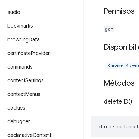
Permisos
audio
bookmarks
gcm
browsing
Data
Disponibil
certificate
Provider
Chrome 44 y ver
commands
content
Settings
Métodos
context
Menus
delete
ID(
)
cookies
debugger
chrome
.
instanceI
declarative
Content