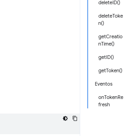
deleteID()
deleteToke
n()
getCreatio
nTime()
getID()
getToken()
Eventos
onTokenRe
fresh