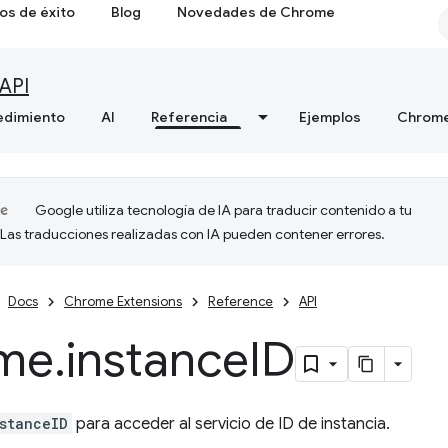
os de éxito
Blog
Novedades de Chrome
API
edimiento
AI
Referencia
Ejemplos
Chrome
Google utiliza tecnología de IA para traducir contenido a tu
 Las traducciones realizadas con IA pueden contener errores.
Docs
Chrome Extensions
Reference
API
me
.
instance
ID
stanceID
para acceder al servicio de ID de instancia.