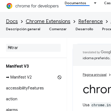
Documentos
Cas
Docs
Chrome Extensions
Reference
Descripción general
Comenzar
Desarrollo
Proc
idioma preferido.
Manifest V3
Página principal
➡ Manifest V2
chro
accessibility
Features
action
Usa
chrome.in
alarms