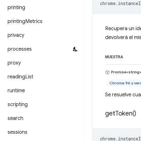
chrome
.
instanceI
printing
printing
Metrics
Recupera un ide
privacy
devolverá el mi
processes
MUESTRA
proxy
Promise<string
reading
List
Chrome 96 y ver
runtime
Se resuelve cu
scripting
get
Token(
)
search
sessions
chrome
.
instanceI