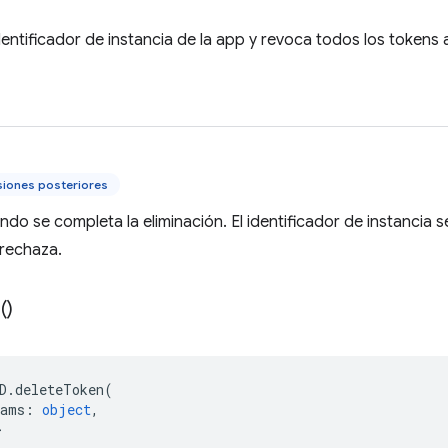
dentificador de instancia de la app y revoca todos los tokens 
siones posteriores
ndo se completa la eliminación. El identificador de instancia 
rechaza.
(
)
D
.
deleteToken
(
rams
:
object
,
>