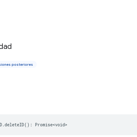
idad
siones posteriores
D
.
deleteID
()
:
Promise<void>