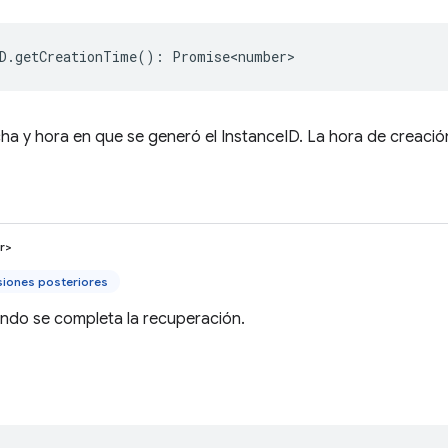
D
.
getCreationTime
()
:
Promise<number>
ha y hora en que se generó el InstanceID. La hora de creación
r>
siones posteriores
ando se completa la recuperación.