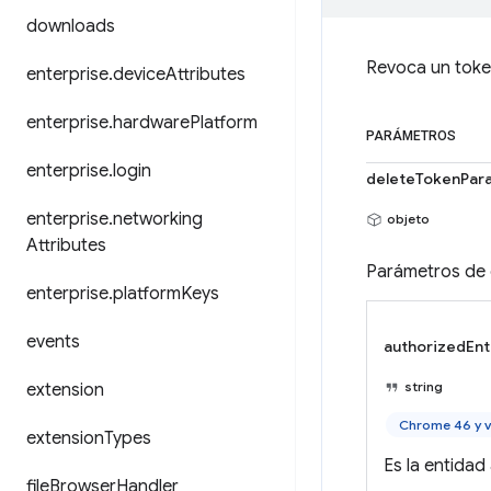
downloads
Revoca un toke
enterprise
.
device
Attributes
enterprise
.
hardware
Platform
PARÁMETROS
enterprise
.
login
deleteTokenPar
enterprise
.
networking
objeto
Attributes
Parámetros de 
enterprise
.
platform
Keys
events
authorizedEnt
string
extension
Chrome 46 y v
extension
Types
Es la entidad
file
Browser
Handler