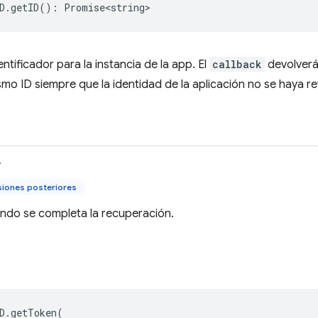
D
.
getID
()
:
Promise<string>
ntificador para la instancia de la app. El
callback
devolverá 
smo ID siempre que la identidad de la aplicación no se haya r
>
siones posteriores
ando se completa la recuperación.
D
.
getToken
(