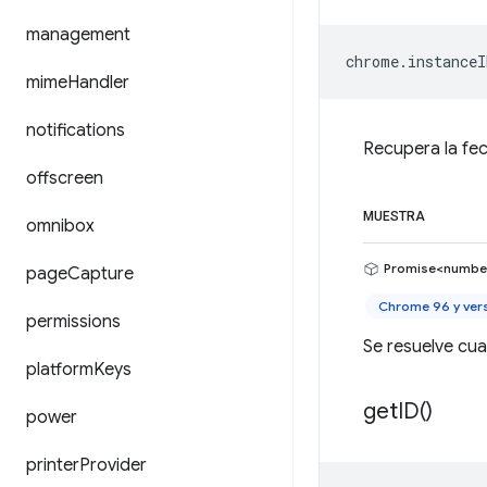
management
chrome
.
instanceI
mime
Handler
notifications
Recupera la fec
offscreen
MUESTRA
omnibox
Promise<numbe
page
Capture
Chrome 96 y ver
permissions
Se resuelve cu
platform
Keys
get
ID(
)
power
printer
Provider