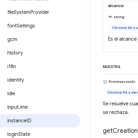
alcance
file
System
Provider
string
font
Settings
Chrome 46 y v
Es el alcance
gcm
history
i18n
MUESTRA
identity
Promise<void>
Chrome 96 y ver
idle
Se resuelve cua
input
.
ime
se rechaza.
instance
ID
get
Creation
login
State