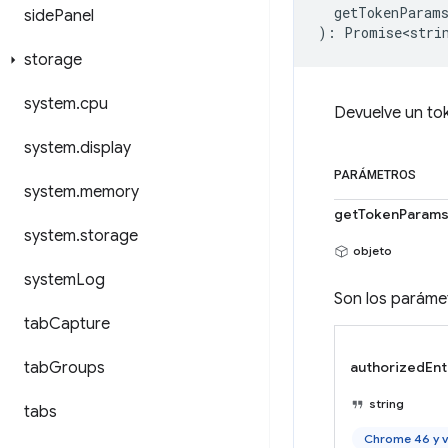
getTokenParam
side
Panel
)
:
Promise<stri
storage
system
.
cpu
Devuelve un tok
system
.
display
PARÁMETROS
system
.
memory
getTokenParam
system
.
storage
objeto
system
Log
Son los paráme
tab
Capture
tab
Groups
authorizedEnt
string
tabs
Chrome 46 y v