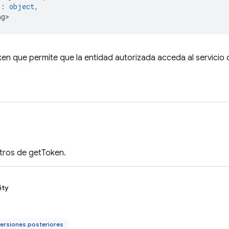
s
:
object
,
ng>
en que permite que la entidad autorizada acceda al servicio d
s
tros de getToken.
ity
ersiones posteriores