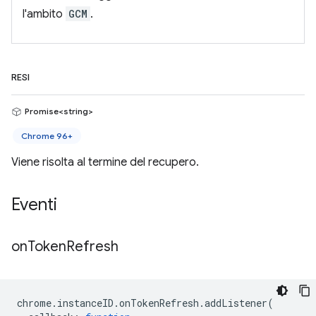
l'ambito
GCM
.
RESI
Promise<string>
Chrome 96+
Viene risolta al termine del recupero.
Eventi
on
Token
Refresh
chrome
.
instanceID
.
onTokenRefresh
.
addListener
(