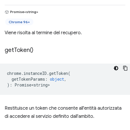
Promise<string>
Chrome 96+
Viene risolta al termine del recupero.
get
Token(
)
chrome
.
instanceID
.
getToken
(
getTokenParams
:
object
,
)
:
Promise<string>
Restituisce un token che consente all'entità autorizzata
di accedere al servizio definito dall'ambito.