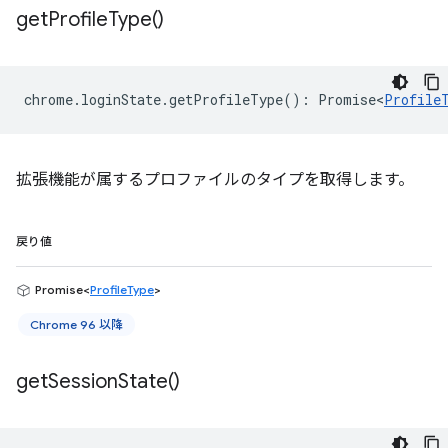
get
Profile
Type(
)
chrome
.
loginState
.
getProfileType
()
:
Promise<
Profile
拡張機能が属するプロファイルのタイプを取得します。
戻り値
Promise<
ProfileType
>
Chrome 96 以降
get
Session
State(
)