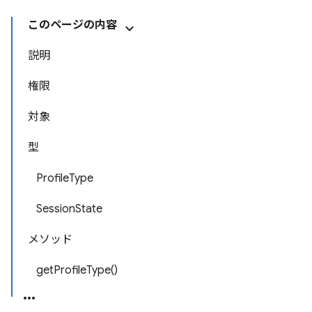
このページの内容
説明
権限
対象
型
ProfileType
SessionState
メソッド
getProfileType()