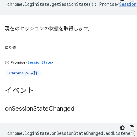
chrome
.
loginState
.
getSessionState
()
:
Promise<
Session
現在のセッションの状態を取得します。
戻り値
Promise<
SessionState
>
Chrome 96 以降
イベント
on
Session
State
Changed
chrome
.
loginState
.
onSessionStateChanged
.
addListener
(