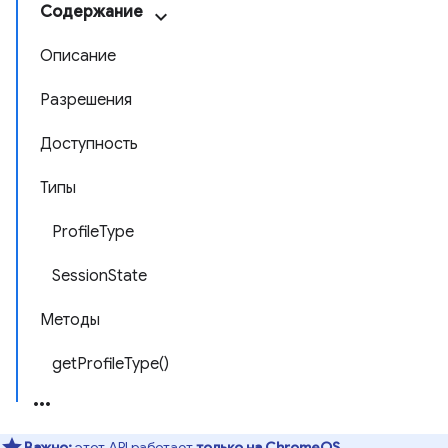
Содержание
Описание
Разрешения
Доступность
Типы
ProfileType
SessionState
Методы
getProfileType()
Важно:
этот API работает
только на ChromeOS
.