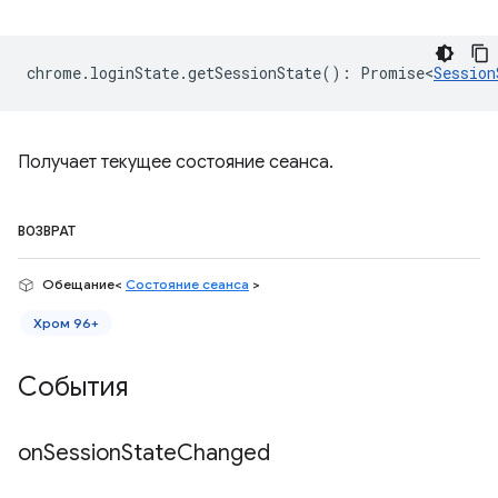
chrome
.
loginState
.
getSessionState
()
:
Promise<
Session
Получает текущее состояние сеанса.
ВОЗВРАТ
Обещание<
Состояние сеанса
>
Хром 96+
События
on
Session
State
Changed