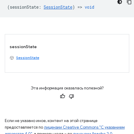
(
sessionState
:
SessionState
) =>
void
sessionState
SessionState
Эта информация оказалась полезной?
Если не указано иное, контент на этой странице
предоставляется по
лицензии Creative Commons "С указанием
авторства 4.0"
, а примеры кода – по
лицензии Apache 2.0
.