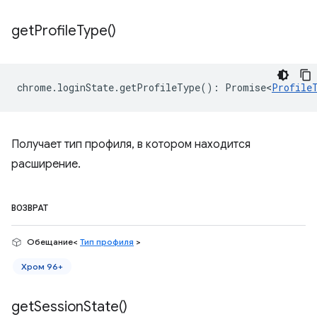
get
Profile
Type(
)
chrome
.
loginState
.
getProfileType
()
:
Promise<
Profile
Получает тип профиля, в котором находится
расширение.
ВОЗВРАТ
Обещание<
Тип профиля
>
Хром 96+
get
Session
State(
)