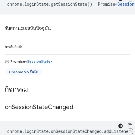
chrome
.
loginState
.
getSessionState
()
:
Promise<
Session
รับสถานะเซสชันปัจจุบัน
การคืนสินค้า
Promise<
SessionState
>
Chrome 96 ขึ้นไป
กิจกรรม
on
Session
State
Changed
chrome
.
loginState
.
onSessionStateChanged
.
addListener
(