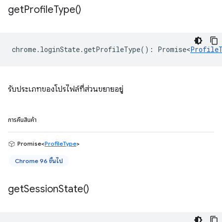
get
Profile
Type(
)
chrome
.
loginState
.
getProfileType
()
:
Promise<
Profile
รับประเภทของโปรไฟล์ที่ส่วนขยายอยู่
การคืนสินค้า
Promise<
ProfileType
>
Chrome 96 ขึ้นไป
get
Session
State(
)