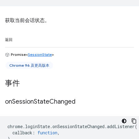
获取当前会话状态。
返回
Promise<
SessionState
>
Chrome 96 及更高版本
事件
on
Session
State
Changed
chrome
.
loginState
.
onSessionStateChanged
.
addListener
(
callback
:
function
,
)