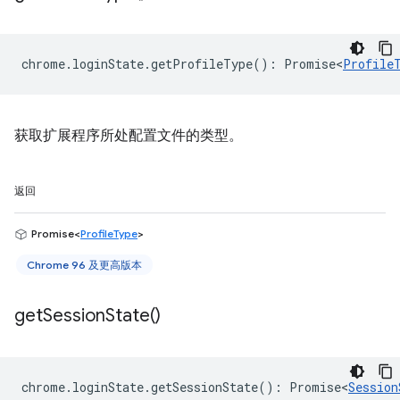
chrome
.
loginState
.
getProfileType
()
:
Promise<
Profile
获取扩展程序所处配置文件的类型。
返回
Promise<
ProfileType
>
Chrome 96 及更高版本
get
Session
State(
)
chrome
.
loginState
.
getSessionState
()
:
Promise<
Session