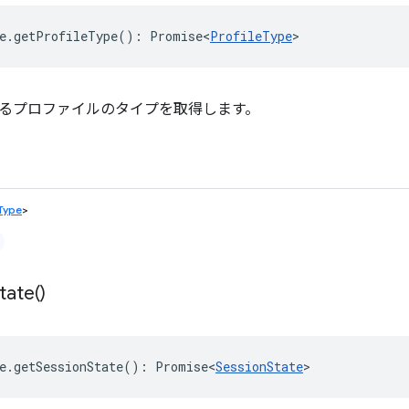
e
.
getProfileType
()
:
Promise<
ProfileType
>
るプロファイルのタイプを取得します。
eType
>
tate(
)
e
.
getSessionState
()
:
Promise<
SessionState
>