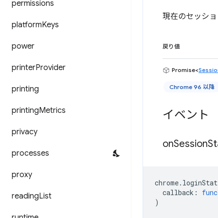
permissions
現在のセッショ
platform
Keys
power
戻り値
printer
Provider
Promise<
Sessio
Chrome 96 以降
printing
printing
Metrics
イベント
privacy
on
Session
St
processes
proxy
chrome
.
loginStat
callback
:
func
reading
List
)
runtime