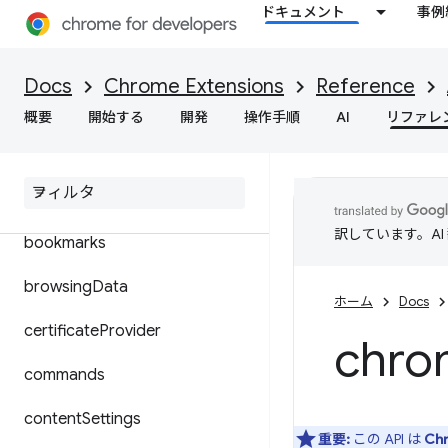
ドキュメント
事例
➡ Manifest V2
accessibilityFeatures
Docs
Chrome Extensions
Reference
action
概要
開始する
開発
操作手順
AI
リファレ
alarms
audio
訳しています。A
bookmarks
browsing
Data
ホーム
Docs
certificate
Provider
chro
commands
content
Settings
重要:
この API は
Ch