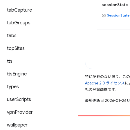
sessionState
tab
Capture
SessionState
tab
Groups
tabs
top
Sites
tts
tts
Engine
特に記載のない限り、こ
Apache 2.0 ライセンス
に
types
社の登録商標です。
user
Scripts
最終更新日 2026-01-26 
vpn
Provider
wallpaper
投稿