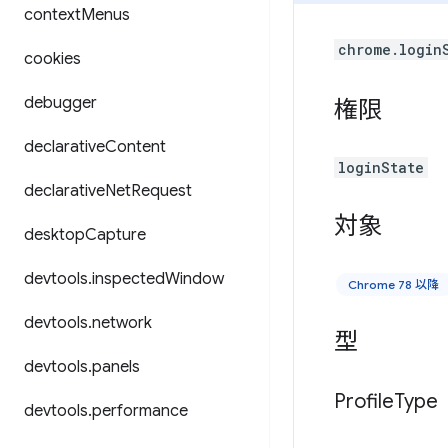
context
Menus
chrome.login
cookies
debugger
権限
declarative
Content
loginState
declarative
Net
Request
対象
desktop
Capture
devtools
.
inspected
Window
Chrome 78 以降
devtools
.
network
型
devtools
.
panels
Profile
Type
devtools
.
performance