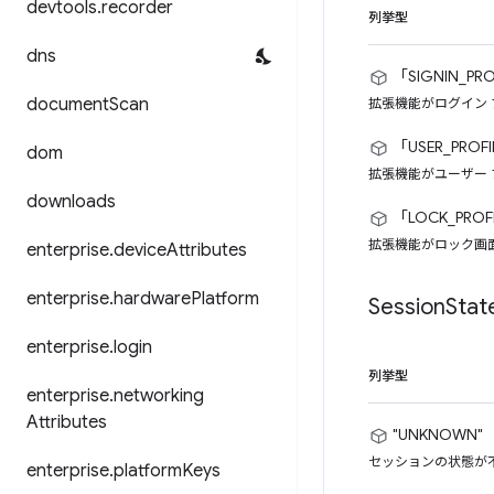
devtools
.
recorder
列挙型
dns
「SIGNIN_PRO
document
Scan
拡張機能がログイン
「USER_PROF
dom
拡張機能がユーザー
downloads
「LOCK_PROF
拡張機能がロック画
enterprise
.
device
Attributes
enterprise
.
hardware
Platform
Session
Stat
enterprise
.
login
列挙型
enterprise
.
networking
Attributes
"UNKNOWN"
セッションの状態が
enterprise
.
platform
Keys