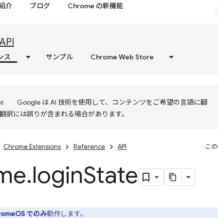
紹介
ブログ
Chrome の新機能
API
ンス
サンプル
Chrome Web Store
Google は AI 技術を使用して、コンテンツをご希望の言語に翻
I 翻訳には誤りが含まれる場合があります。
Chrome Extensions
Reference
API
この
me
.
login
State
romeOS でのみ
動作します。