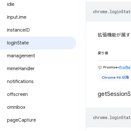
idle
chrome
.
loginStat
input
.
ime
instance
ID
拡張機能が属す
login
State
戻り値
management
Promise<
Profil
mime
Handler
Chrome 96 以降
notifications
get
Session
S
offscreen
omnibox
chrome
.
loginStat
page
Capture