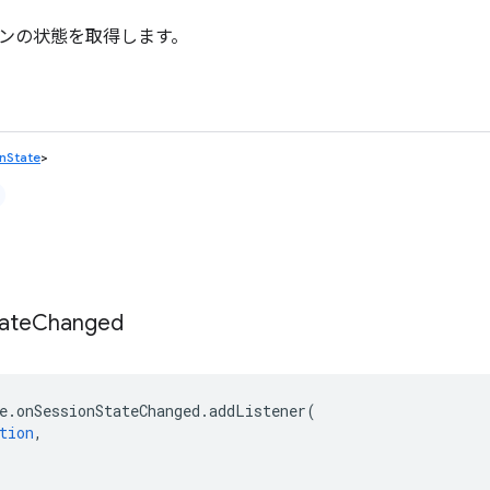
ンの状態を取得します。
nState
>
ate
Changed
e
.
onSessionStateChanged
.
addListener
(
tion
,