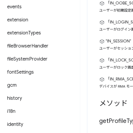
「IN_OOBE_S
events
ユーザーが初期設定
extension
「IN_LOGIN_
ユーザーがログイン
extension
Types
"IN_SESSION"
file
Browser
Handler
ユーザーがセッショ
file
System
Provider
「IN_LOCK_S
ユーザーがロック画
font
Settings
「IN_RMA_SC
gcm
デバイスが RMA 
history
メソッド
i18n
get
Profile
Ty
identity