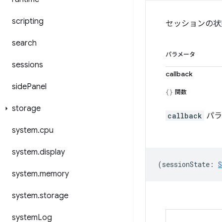
scripting
セッションの状
search
パラメータ
sessions
callback
side
Panel
関数
storage
callback
パラ
system
.
cpu
system
.
display
(
sessionState
:
S
system
.
memory
system
.
storage
system
Log