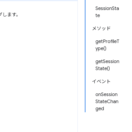
SessionSta
グします。
te
メソッド
getProfileT
ype()
getSession
State()
イベント
onSession
StateChan
ged