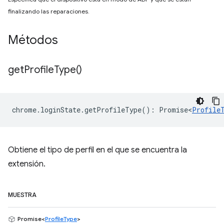
finalizando las reparaciones.
Métodos
get
Profile
Type(
)
chrome
.
loginState
.
getProfileType
()
:
Promise<
Profile
Obtiene el tipo de perfil en el que se encuentra la
extensión.
MUESTRA
Promise<
ProfileType
>