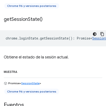
Chrome 96 y versiones posteriores
get
Session
State(
)
chrome
.
loginState
.
getSessionState
()
:
Promise<
Session
Obtiene el estado de la sesión actual.
MUESTRA
Promise<
SessionState
>
Chrome 96 y versiones posteriores
Eventos