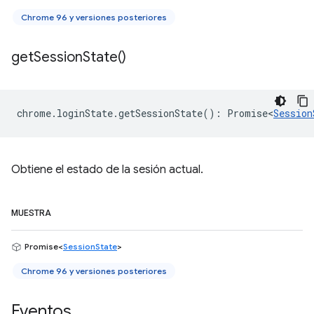
Chrome 96 y versiones posteriores
get
Session
State(
)
chrome
.
loginState
.
getSessionState
()
:
Promise<
Session
Obtiene el estado de la sesión actual.
MUESTRA
Promise<
SessionState
>
Chrome 96 y versiones posteriores
Eventos