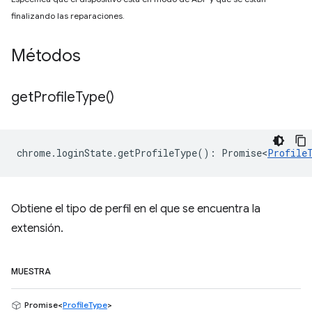
finalizando las reparaciones.
Métodos
get
Profile
Type(
)
chrome
.
loginState
.
getProfileType
()
:
Promise<
Profile
Obtiene el tipo de perfil en el que se encuentra la
extensión.
MUESTRA
Promise<
ProfileType
>