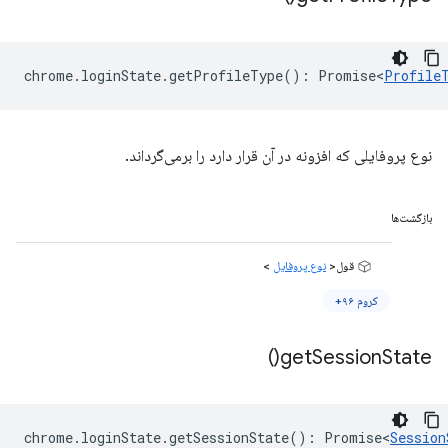
chrome
.
loginState
.
getProfileType
()
:
Promise<
Profile
نوع پروفایلی که افزونه در آن قرار دارد را برمی‌گرداند.
بازگشت‌ها
قول<
نوع پروفایل
>
کروم ۹۶+
)
get
Session
State(
chrome
.
loginState
.
getSessionState
()
:
Promise<
Session