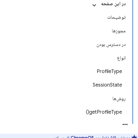
در این صفحه
توضیحات
مجوزها
در دسترس بودن
انواع
ProfileType
SessionState
روش‌ها
getProfileType()
مهم:
این API
فقط روی ChromeOS
کار می‌کند.