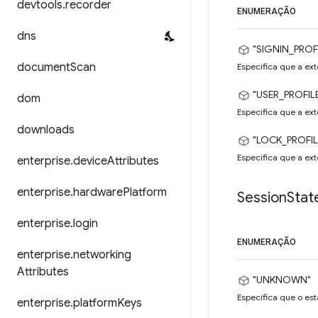
devtools
.
recorder
ENUMERAÇÃO
dns
"SIGNIN_PROF
document
Scan
Especifica que a ext
"USER_PROFIL
dom
Especifica que a ext
downloads
"LOCK_PROFIL
Especifica que a ext
enterprise
.
device
Attributes
enterprise
.
hardware
Platform
Session
Stat
enterprise
.
login
ENUMERAÇÃO
enterprise
.
networking
Attributes
"UNKNOWN"
Especifica que o es
enterprise
.
platform
Keys