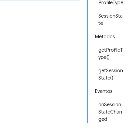
ProfileType
SessionSta
te
Métodos
getProfileT
ype()
getSession
State()
Eventos
onSession
StateChan
ged