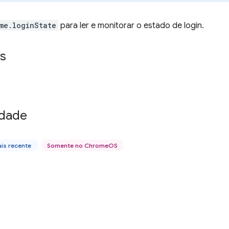
me.loginState
para ler e monitorar o estado de login.
s
idade
is recente
Somente no ChromeOS