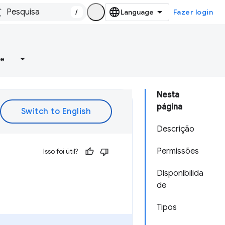
/
Fazer login
re
Nesta
página
Descrição
Permissões
Isso foi útil?
Disponibilida
de
Tipos