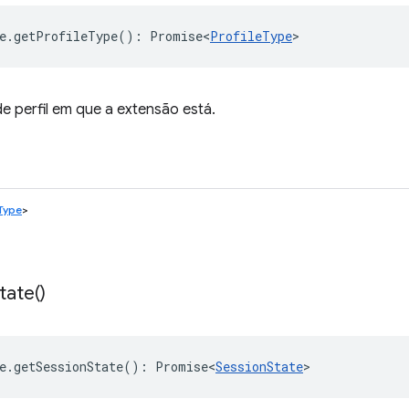
e
.
getProfileType
()
:
Promise<
ProfileType
>
e perfil em que a extensão está.
eType
>
tate(
)
e
.
getSessionState
()
:
Promise<
SessionState
>