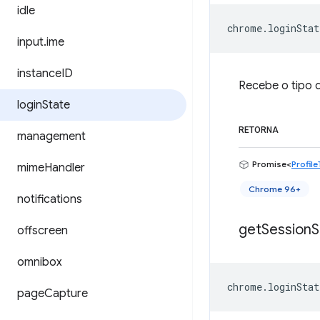
idle
chrome
.
loginStat
input
.
ime
instance
ID
Recebe o tipo d
login
State
RETORNA
management
Promise<
Profil
mime
Handler
Chrome 96+
notifications
get
Session
S
offscreen
omnibox
chrome
.
loginStat
page
Capture