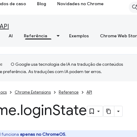
udos de caso
Blog
Novidades no Chrome
API
AI
Referência
Exemplos
Chrome Web Sto
O Google usa tecnologia de IA na tradução de conteúdos
e preferência. As traduções com IA podem ter erros.
ocs
Chrome Extensions
Reference
API
me
.
login
State
I funciona
apenas no ChromeOS
.