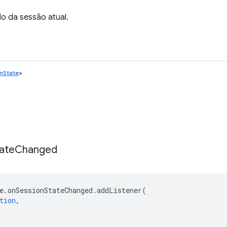
o da sessão atual.
nState
>
ate
Changed
e
.
onSessionStateChanged
.
addListener
(
tion
,