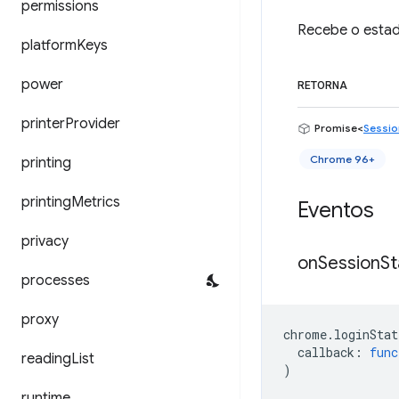
permissions
Recebe o estad
platform
Keys
power
RETORNA
printer
Provider
Promise<
Sessio
Chrome 96+
printing
printing
Metrics
Eventos
privacy
on
Session
St
processes
proxy
chrome
.
loginStat
callback
:
func
reading
List
)
runtime