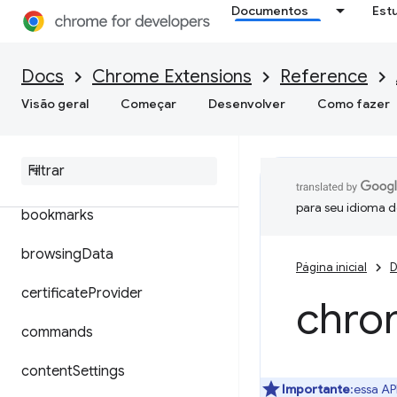
Documentos
Est
➡ Manifest V2
accessibilityFeatures
Docs
Chrome Extensions
Reference
action
Visão geral
Começar
Desenvolver
Como fazer
alarms
audio
para seu idioma d
bookmarks
browsing
Data
Página inicial
D
certificate
Provider
chro
commands
content
Settings
Importante
:essa AP