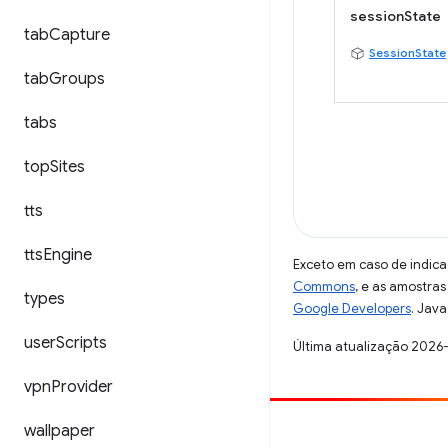
sessionState
tab
Capture
SessionState
tab
Groups
tabs
top
Sites
tts
tts
Engine
Exceto em caso de indica
Commons
, e as amostra
types
Google Developers
. Java
user
Scripts
Última atualização 2026
vpn
Provider
wallpaper
Contribuir