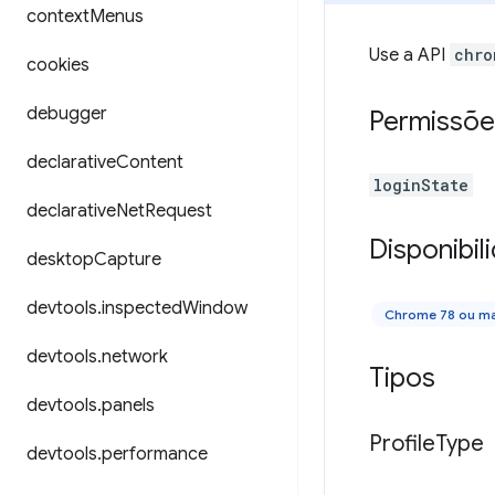
context
Menus
Use a API
chro
cookies
debugger
Permissõe
declarative
Content
loginState
declarative
Net
Request
Disponibil
desktop
Capture
devtools
.
inspected
Window
Chrome 78 ou ma
devtools
.
network
Tipos
devtools
.
panels
Profile
Type
devtools
.
performance