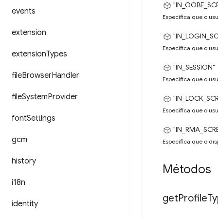
"IN_OOBE_SC
events
Especifica que o usu
extension
"IN_LOGIN_SC
Especifica que o usu
extension
Types
"IN_SESSION"
file
Browser
Handler
Especifica que o usu
file
System
Provider
"IN_LOCK_SC
Especifica que o usu
font
Settings
"IN_RMA_SCR
gcm
Especifica que o dis
history
Métodos
i18n
get
Profile
Ty
identity