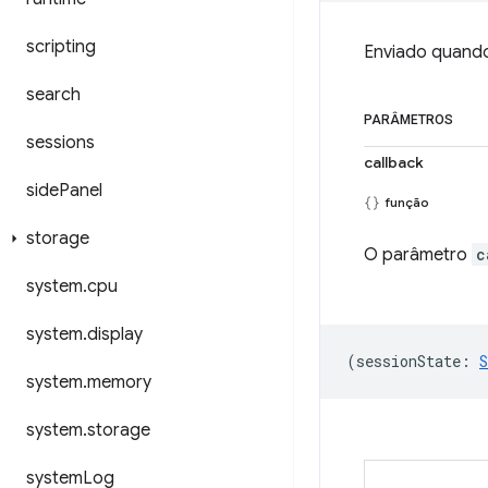
scripting
Enviado quand
search
PARÂMETROS
sessions
callback
side
Panel
função
storage
O parâmetro
c
system
.
cpu
system
.
display
(
sessionState
:
S
system
.
memory
system
.
storage
system
Log