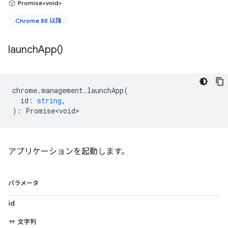
Promise<void>
Chrome 88 以降
launch
App(
)
chrome
.
management
.
launchApp
(
id
:
string
,
)
:
Promise<void>
アプリケーションを起動します。
パラメータ
id
文字列