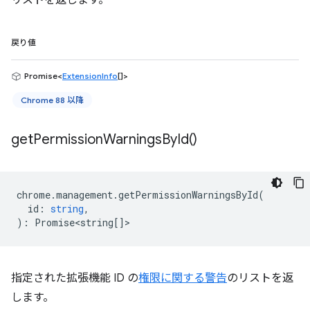
リストを返します。
戻り値
Promise<
ExtensionInfo
[]>
Chrome 88 以降
get
Permission
Warnings
By
Id(
)
chrome
.
management
.
getPermissionWarningsById
(
id
:
string
,
)
:
Promise<string
[]>
指定された拡張機能 ID の
権限に関する警告
のリストを返
します。