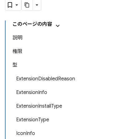
このページの内容
説明
権限
型
ExtensionDisabledReason
ExtensionInfo
ExtensionInstallType
ExtensionType
IconInfo