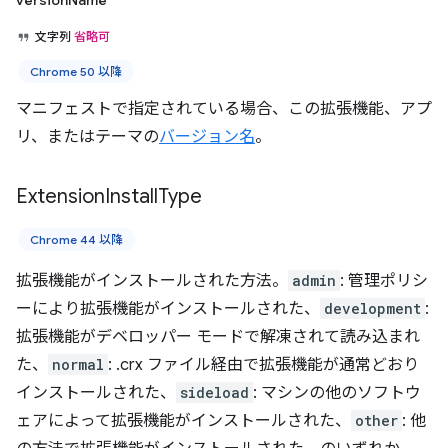
versionName
文字列
省略可
Chrome 50 以降
マニフェストで指定されている場合、この拡張機能、アプ
リ、またはテーマの
バージョン名
。
Extension
Install
Type
Chrome 44 以降
拡張機能がインストールされた方法。
admin
: 管理ポリシ
ーにより拡張機能がインストールされた、
development
:
拡張機能がデベロッパー モードで解凍されて読み込まれ
た、
normal
: .crx ファイル経由で拡張機能が通常どおり
インストールされた、
sideload
: マシンの他のソフトウ
ェアによって拡張機能がインストールされた、
other
: 他