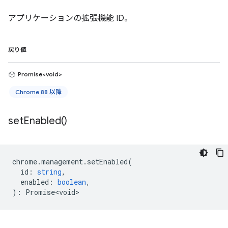
アプリケーションの拡張機能 ID。
戻り値
Promise<void>
Chrome 88 以降
set
Enabled(
)
chrome
.
management
.
setEnabled
(
id
:
string
,
enabled
:
boolean
,
)
:
Promise<void>