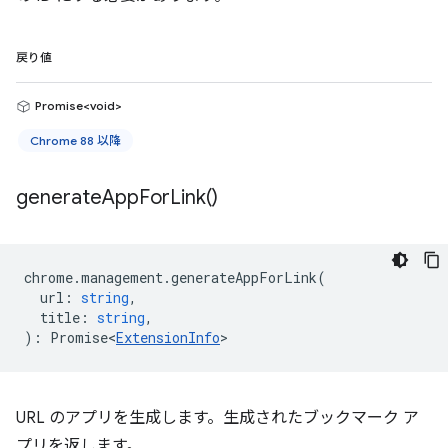
戻り値
Promise<void>
Chrome 88 以降
generate
App
For
Link(
)
chrome
.
management
.
generateAppForLink
(
url
:
string
,
title
:
string
,
)
:
Promise<
ExtensionInfo
>
URL のアプリを生成します。生成されたブックマーク ア
プリを返します。