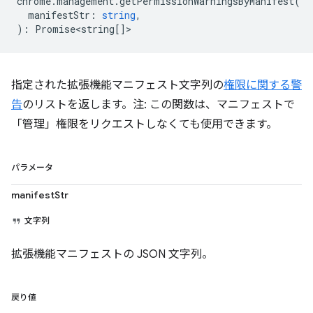
chrome
.
management
.
getPermissionWarningsByManifest
(
manifestStr
:
string
,
)
:
Promise<string
[]>
指定された拡張機能マニフェスト文字列の
権限に関する警
告
のリストを返します。注: この関数は、マニフェストで
「管理」権限をリクエストしなくても使用できます。
パラメータ
manifestStr
文字列
拡張機能マニフェストの JSON 文字列。
戻り値