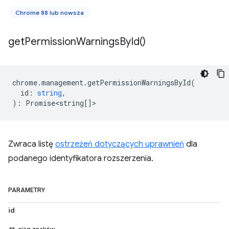
Chrome 88 lub nowsza
get
Permission
Warnings
By
Id(
)
chrome
.
management
.
getPermissionWarningsById
(
id
:
string
,
)
:
Promise<string
[]>
Zwraca listę
ostrzeżeń dotyczących uprawnień
dla
podanego identyfikatora rozszerzenia.
PARAMETRY
id
ciąg znaków