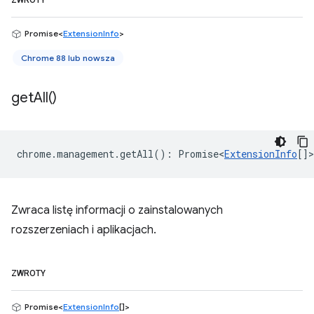
ZWROTY
Promise<
ExtensionInfo
>
Chrome 88 lub nowsza
get
All(
)
chrome
.
management
.
getAll
()
:
Promise<
ExtensionInfo
[]
>
Zwraca listę informacji o zainstalowanych
rozszerzeniach i aplikacjach.
ZWROTY
Promise<
ExtensionInfo
[]>