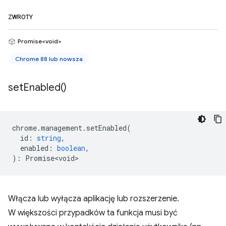
ZWROTY
Promise<void>
Chrome 88 lub nowsza
set
Enabled(
)
chrome
.
management
.
setEnabled
(
id
:
string
,
enabled
:
boolean
,
)
:
Promise<void>
Włącza lub wyłącza aplikację lub rozszerzenie.
W większości przypadków ta funkcja musi być