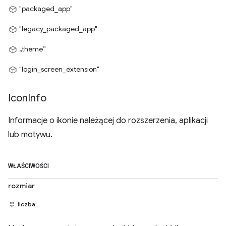
"packaged_app"
"legacy_packaged_app"
„theme”
"login_screen_extension"
Icon
Info
Informacje o ikonie należącej do rozszerzenia, aplikacji
lub motywu.
WŁAŚCIWOŚCI
rozmiar
liczba