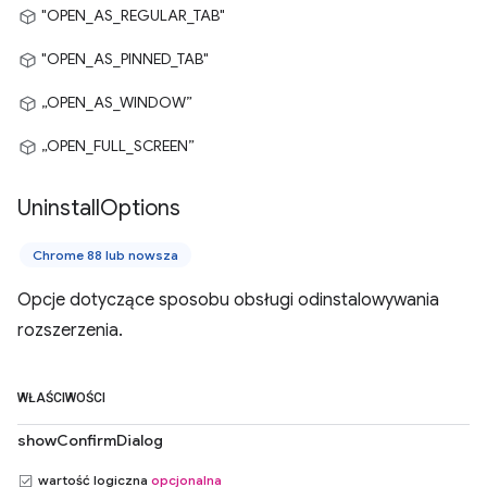
"OPEN_AS_REGULAR_TAB"
"OPEN_AS_PINNED_TAB"
„OPEN_AS_WINDOW”
„OPEN_FULL_SCREEN”
Uninstall
Options
Chrome 88 lub nowsza
Opcje dotyczące sposobu obsługi odinstalowywania
rozszerzenia.
WŁAŚCIWOŚCI
showConfirmDialog
wartość logiczna
opcjonalna