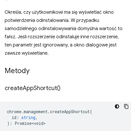
Określa, czy użytkownikowi ma się wyświetlać okno
potwierdzenia odinstalowania. W przypadku
samodzielnego odinstalowywania domyślna wartość to
fałsz. Jeśli rozszerzenie odinstaluje inne rozszerzenie,
ten parametr jest ignorowany, a okno dialogowe jest
zawsze wyświetlane.
Metody
create
App
Shortcut(
)
chrome
.
management
.
createAppShortcut
(
id
:
string
,
)
:
Promise<void>