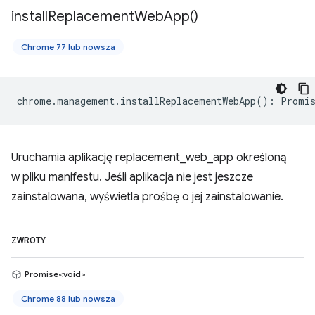
install
Replacement
Web
App(
)
Chrome 77 lub nowsza
chrome
.
management
.
installReplacementWebApp
()
:
Promis
Uruchamia aplikację replacement_web_app określoną
w pliku manifestu. Jeśli aplikacja nie jest jeszcze
zainstalowana, wyświetla prośbę o jej zainstalowanie.
ZWROTY
Promise<void>
Chrome 88 lub nowsza