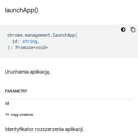
launch
App(
)
chrome
.
management
.
launchApp
(
id
:
string
,
)
:
Promise<void>
Uruchamia aplikację.
PARAMETRY
id
ciąg znaków
Identyfikator rozszerzenia aplikacji.