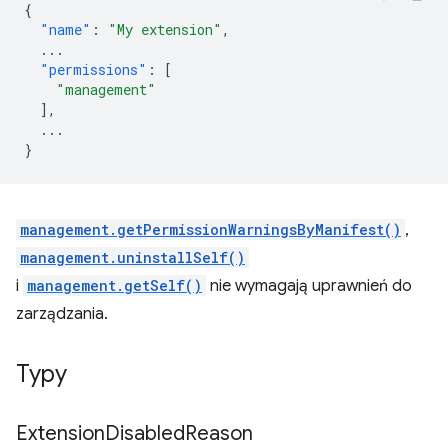
{
"name"
:
"My extension"
,
...
"permissions"
:
[
"management"
],
...
}
management.getPermissionWarningsByManifest()
,
management.uninstallSelf()
i
management.getSelf()
nie wymagają uprawnień do
zarządzania.
Typy
Extension
Disabled
Reason