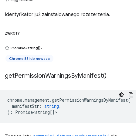
Identyfikator już zainstalowanego rozszerzenia.
ZWROTY
Promise<string[]>
Chrome 88 lub nowsza
get
Permission
Warnings
By
Manifest(
)
chrome
.
management
.
getPermissionWarningsByManifest
(
manifestStr
:
string
,
)
:
Promise<string
[]>