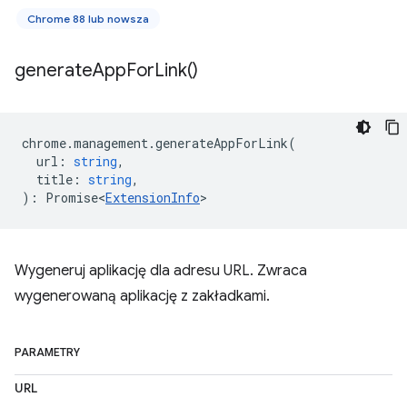
Chrome 88 lub nowsza
generate
App
For
Link(
)
chrome
.
management
.
generateAppForLink
(
url
:
string
,
title
:
string
,
)
:
Promise<
ExtensionInfo
>
Wygeneruj aplikację dla adresu URL. Zwraca
wygenerowaną aplikację z zakładkami.
PARAMETRY
URL