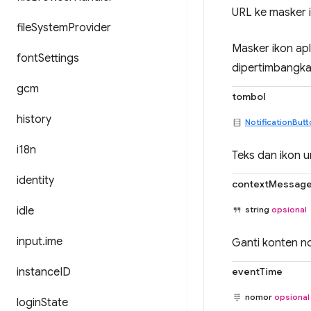
URL ke masker 
file
System
Provider
Masker ikon apl
font
Settings
dipertimbangka
gcm
tombol
history
NotificationBut
i18n
Teks dan ikon u
identity
contextMessag
idle
string
opsional
input
.
ime
Ganti konten no
instance
ID
eventTime
nomor
opsional
login
State