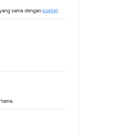
an yang sama dengan
iconUrl
.
ertama.