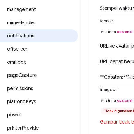
Stempel waktu y
management
iconUrl
mime
Handler
string
opsional
notifications
URL ke avatar p
offscreen
URL dapat berup
omnibox
page
Capture
**Catatan:**Nil
permissions
imageUrl
string
opsional
platform
Keys
Tidak digunakan 
power
Gambar tidak t
printer
Provider