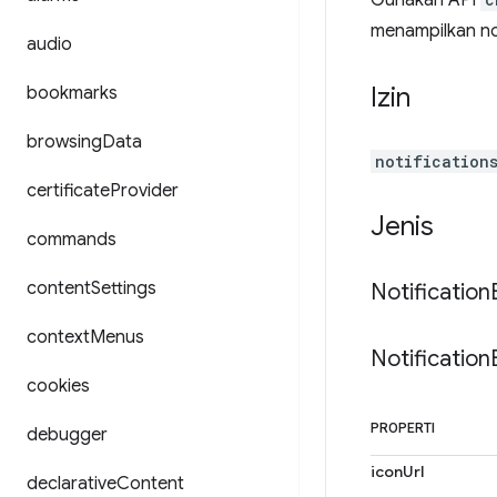
Gunakan API
menampilkan not
audio
Izin
bookmarks
browsing
Data
notification
certificate
Provider
Jenis
commands
content
Settings
Notification
context
Menus
Notification
cookies
PROPERTI
debugger
iconUrl
declarative
Content