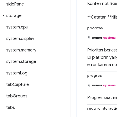
Konten notifika
side
Panel
storage
**Catatan:**Nil
system
.
cpu
prioritas
nomor
opsional
system
.
display
system
.
memory
Prioritas berkis
Di platform yan
system
.
storage
error karena no
system
Log
progres
tab
Capture
nomor
opsional
tab
Groups
Progres saat ini
tabs
requireInteracti