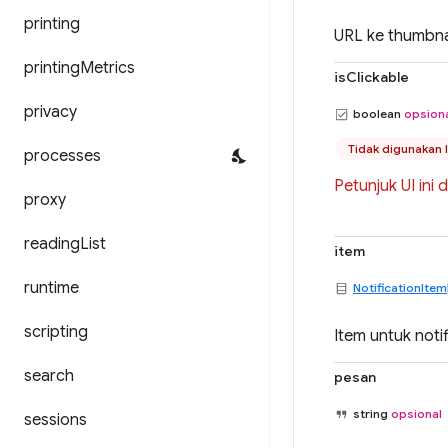
printing
URL ke thumbna
printing
Metrics
isClickable
privacy
boolean
opsion
Tidak digunakan 
processes
Petunjuk UI ini
proxy
reading
List
item
runtime
NotificationItem
scripting
Item untuk noti
search
pesan
string
opsional
sessions