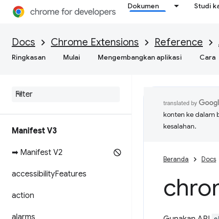
Dokumen
Studi k
Docs
Chrome Extensions
Reference
Ringkasan
Mulai
Mengembangkan aplikasi
Cara
konten ke dalam 
kesalahan.
Manifest V3
➡ Manifest V2
Beranda
Docs
accessibility
Features
chro
action
alarms
c