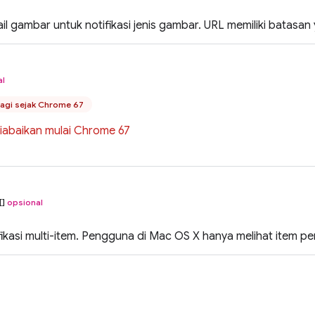
il gambar untuk notifikasi jenis gambar. URL memiliki batas
al
lagi sejak Chrome 67
 diabaikan mulai Chrome 67
[]
opsional
fikasi multi-item. Pengguna di Mac OS X hanya melihat item p