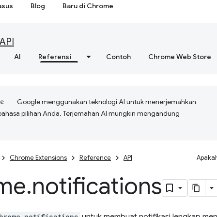
asus
Blog
Baru di Chrome
API
AI
Referensi
Contoh
Chrome Web Store
Google menggunakan teknologi AI untuk menerjemahkan
bahasa pilihan Anda. Terjemahan AI mungkin mengandung
Chrome Extensions
Reference
API
Apakah
me
.
notifications
hrome.notifications