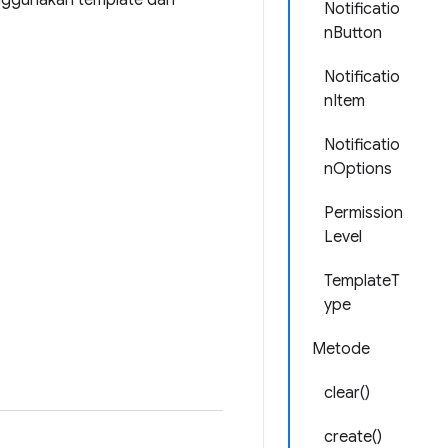
nggunakan template dan
Notificatio
nButton
Notificatio
nItem
Notificatio
nOptions
Permission
Level
TemplateT
ype
Metode
clear()
create()