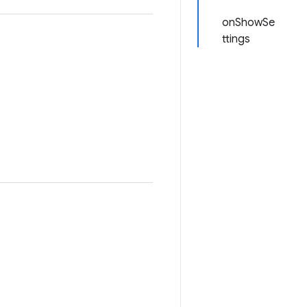
onShowSe
ttings