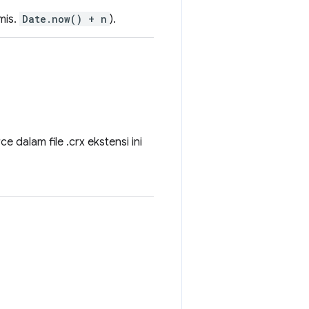
mis.
Date.now() + n
).
 dalam file .crx ekstensi ini