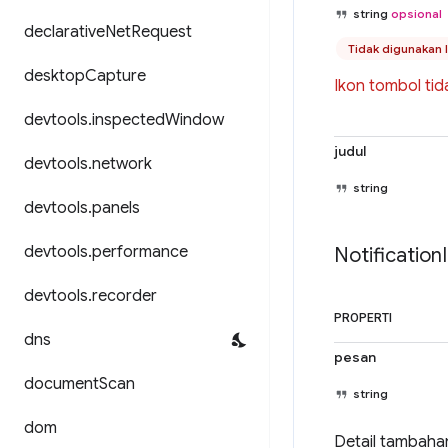
string
opsional
declarative
Net
Request
Tidak digunakan 
desktop
Capture
Ikon tombol tid
devtools
.
inspected
Window
judul
devtools
.
network
string
devtools
.
panels
devtools
.
performance
Notification
devtools
.
recorder
PROPERTI
dns
pesan
document
Scan
string
dom
Detail tambahan