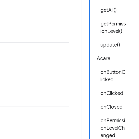
getAll()
getPermiss
ionLevel()
update()
Acara
onButtonC
licked
onClicked
onClosed
onPermissi
onLevelCh
anged