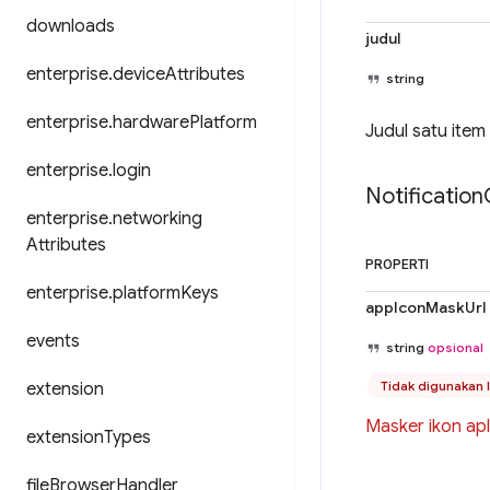
downloads
judul
enterprise
.
device
Attributes
string
enterprise
.
hardware
Platform
Judul satu item 
enterprise
.
login
Notification
enterprise
.
networking
Attributes
PROPERTI
enterprise
.
platform
Keys
appIconMaskUrl
events
string
opsional
Tidak digunakan 
extension
Masker ikon apl
extension
Types
file
Browser
Handler