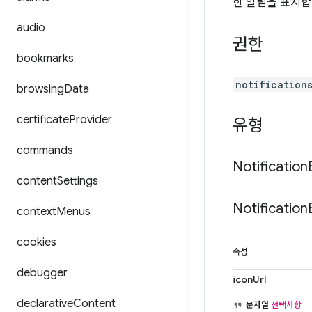
한 알림을 표시합
audio
권한
bookmarks
notification
browsing
Data
certificate
Provider
유형
commands
Notification
content
Settings
Notification
context
Menus
cookies
속성
debugger
iconUrl
declarative
Content
문자열
선택사항