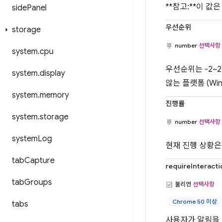
**참고:**이 값
side
Panel
우선순위
storage
number
선택사항
system
.
cpu
우선순위는 -2~
system
.
display
않는 플랫폼 (Wi
system
.
memory
진행률
system
.
storage
number
선택사항
system
Log
현재 진행 상황은 
tab
Capture
requireInteracti
tab
Groups
불리언
선택사항
Chrome 50 이상
tabs
사용자가 알림을 