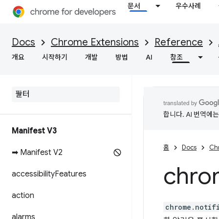
문서
우수사례
Docs
Chrome Extensions
Reference
개요
시작하기
개발
방법
AI
참조
합니다. AI 번역에
Manifest V3
홈
Docs
Ch
➡ Manifest V2
chro
accessibility
Features
action
chrome.notif
alarms