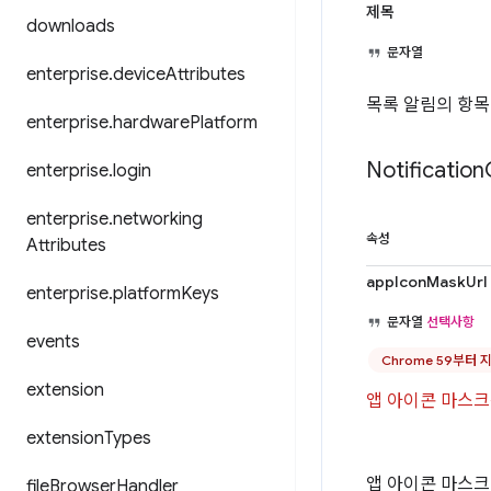
제목
downloads
문자열
enterprise
.
device
Attributes
목록 알림의 항목
enterprise
.
hardware
Platform
Notification
enterprise
.
login
enterprise
.
networking
속성
Attributes
appIconMaskUrl
enterprise
.
platform
Keys
문자열
선택사항
events
Chrome 59부터 
extension
앱 아이콘 마스크
extension
Types
앱 아이콘 마스크
file
Browser
Handler