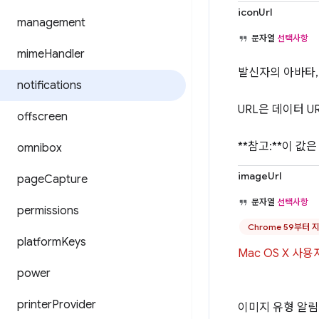
iconUrl
management
문자열
선택사항
mime
Handler
발신자의 아바타,
notifications
URL은 데이터 UR
offscreen
**참고:**이 값
omnibox
imageUrl
page
Capture
문자열
선택사항
permissions
Chrome 59부터 
platform
Keys
Mac OS X 
power
printer
Provider
이미지 유형 알림