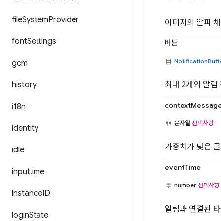
file
System
Provider
이미지의 알파 채
font
Settings
버튼
NotificationBut
gcm
history
최대 2개의 알림
contextMessag
i18n
문자열
선택사항
identity
가중치가 낮은 글
idle
eventTime
input
.
ime
number
선택사항
instance
ID
알림과 연결된 타
login
State