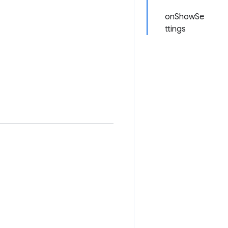
onShowSe
ttings