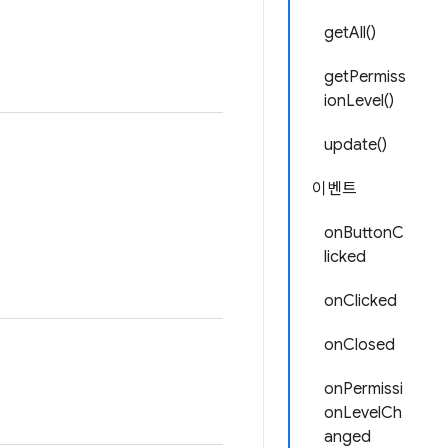
getAll()
getPermiss
ionLevel()
update()
이벤트
onButtonC
licked
onClicked
onClosed
onPermissi
onLevelCh
anged