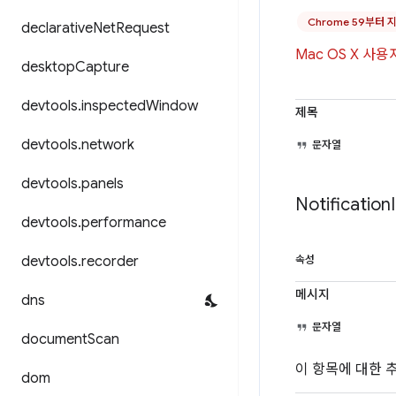
Chrome 59부터 
declarative
Net
Request
Mac OS X 
desktop
Capture
devtools
.
inspected
Window
제목
devtools
.
network
문자열
devtools
.
panels
Notification
devtools
.
performance
devtools
.
recorder
속성
메시지
dns
문자열
document
Scan
이 항목에 대한 
dom