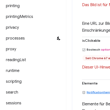
Das Bild ist fü
printing
printing
Metrics
Eine URL zur Bi
privacy
Einschränkunge
processes
isClickable
proxy
Boolesch
option
Seit Chrome 67 e
reading
List
Dieser UI-Hinwe
runtime
scripting
Elemente
search
NotificationItem
sessions
Elemente für B