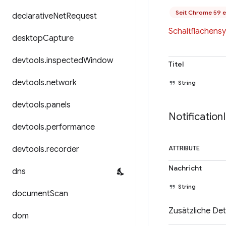
Seit Chrome 59 e
declarative
Net
Request
Schaltflächensy
desktop
Capture
devtools
.
inspected
Window
Titel
devtools
.
network
String
devtools
.
panels
Notification
devtools
.
performance
devtools
.
recorder
ATTRIBUTE
Nachricht
dns
String
document
Scan
Zusätzliche Deta
dom