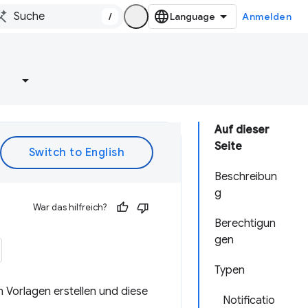
/
Anmelden
e
Auf dieser
Seite
Beschreibun
g
War das hilfreich?
Berechtigun
gen
Typen
n Vorlagen erstellen und diese
Notificatio