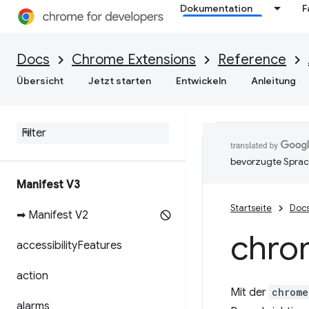
Dokumentation
F
Docs
Chrome Extensions
Reference
Übersicht
Jetzt starten
Entwickeln
Anleitung
bevorzugte Sprac
Manifest V3
Startseite
Doc
➡ Manifest V2
chro
accessibility
Features
action
Mit der
chrome
alarms