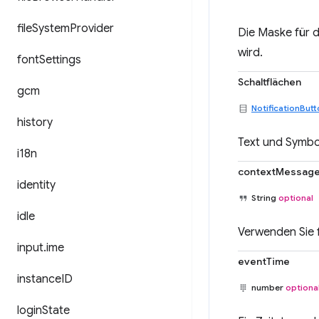
file
System
Provider
Die Maske für d
wird.
font
Settings
Schaltflächen
gcm
NotificationBut
history
Text und Symbol
i18n
contextMessag
identity
String
optional
idle
Verwenden Sie f
input
.
ime
eventTime
instance
ID
number
optiona
login
State