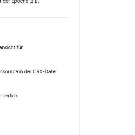
t der Epoche (z.B.
nsicht für
essource in der CRX-Datei
rderlich.