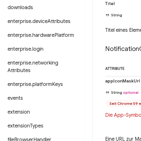
Titel
downloads
String
enterprise
.
device
Attributes
Titel eines Ele
enterprise
.
hardware
Platform
Notification
enterprise
.
login
enterprise
.
networking
ATTRIBUTE
Attributes
appIconMaskUrl
enterprise
.
platform
Keys
String
optional
events
Seit Chrome 59 e
extension
Die App-Symbol
extension
Types
Eine URL zur M
file
Browser
Handler