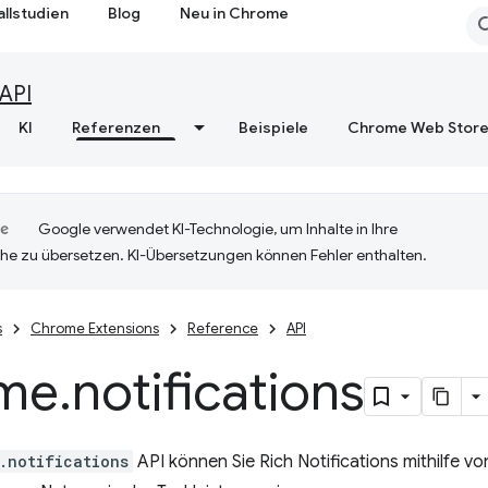
allstudien
Blog
Neu in Chrome
API
KI
Referenzen
Beispiele
Chrome Web Stor
Google verwendet KI-Technologie, um Inhalte in Ihre
he zu übersetzen. KI-Übersetzungen können Fehler enthalten.
s
Chrome Extensions
Reference
API
me
.
notifications
.notifications
API können Sie Rich Notifications mithilfe vo