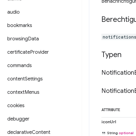
Benachrichtigun
audio
Berechtig
bookmarks
notification
browsing
Data
certificate
Provider
Typen
commands
Notification
content
Settings
Notification
context
Menus
cookies
ATTRIBUTE
debugger
iconUrl
declarative
Content
String
optional