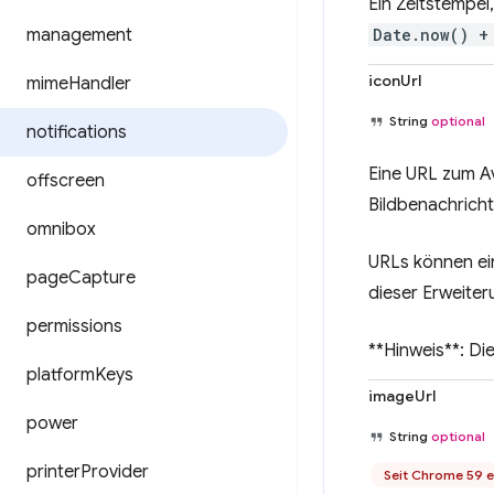
Ein Zeitstempel
management
Date.now() +
iconUrl
mime
Handler
String
optional
notifications
Eine URL zum A
offscreen
Bildbenachrich
omnibox
URLs können ein
page
Capture
dieser Erweiter
permissions
**Hinweis**: Di
platform
Keys
imageUrl
power
String
optional
printer
Provider
Seit Chrome 59 e