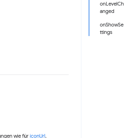
onLevelCh
anged
onShowSe
ttings
ungen wie für
iconUrl
.