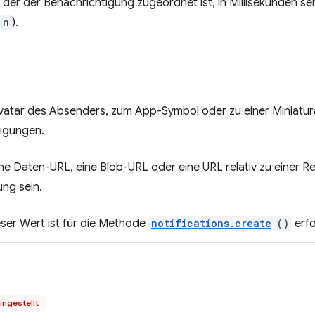
, der der Benachrichtigung zugeordnet ist, in Millisekunden sei
 n
).
vatar des Absenders, zum App-Symbol oder zu einer Miniatura
tigungen.
e Daten-URL, eine Blob-URL oder eine URL relativ zu einer R
ung sein.
eser Wert ist für die Methode
notifications.create
()
erfo
ingestellt