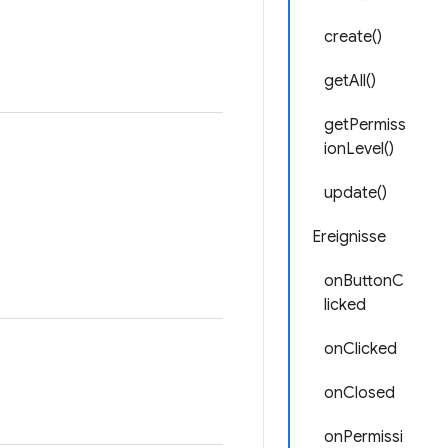
create()
getAll()
getPermiss
ionLevel()
update()
Ereignisse
onButtonC
licked
onClicked
onClosed
onPermissi