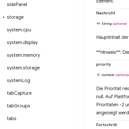
Element.
side
Panel
Nachricht
storage
String
optional
system
.
cpu
Hauptinhalt der
system
.
display
**Hinweis**: Di
system
.
memory
priority
system
.
storage
number
optiona
system
Log
Die Priorität re
tab
Capture
null. Auf Platt
Prioritäten -2 
tab
Groups
angezeigt werd
tabs
Fortschritt