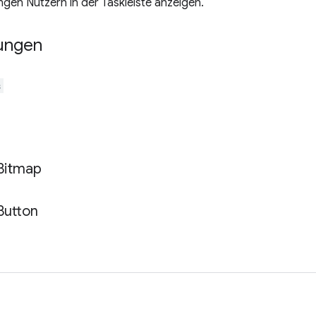
gen Nutzern in der Taskleiste anzeigen.
ungen
s
Bitmap
Button