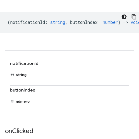
(
notificationId
:
string
,
buttonIndex
:
number
) =>
voi
notificationId
string
buttonIndex
número
on
Clicked