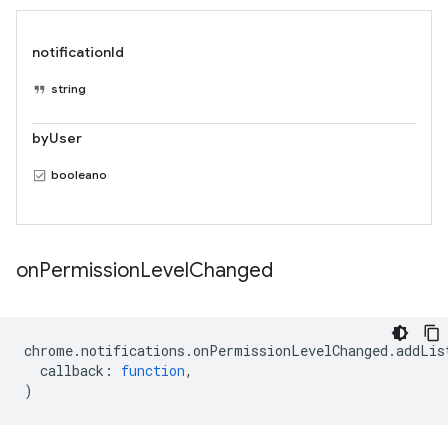
notificationId
string
byUser
booleano
on
Permission
Level
Changed
chrome
.
notifications
.
onPermissionLevelChanged
.
addLis
callback
:
function
,
)