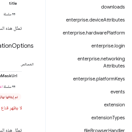
title
downloads
سلسلة
enterprise
.
device
Attributes
تمثّل هذه الس
enterprise
.
hardware
Platform
ation
Options
enterprise
.
login
enterprise
.
networking
الخصائص
Attributes
nMaskUrl
enterprise
.
platform
Keys
سلسلة
اخت
events
تم إيقافها نهائيًا م
extension
لا يظهر قناع رم
extension
Types
تمثّل هذه السمة عنوان URL لقناع رمز التطبيق. تخضع
file
Browser
Handler