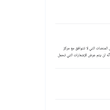
 التلقائية هي صفر. على المنصات التي لا تتوافق مع مركز
ي استخدام القيمتين -2 و-1 إلى حدوث خطأ لأنّه لن يتم عرض الإشعارات التي تحمل