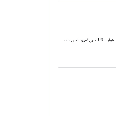
يمكن أن تكون عناوين URL عبارة عن عنوان URL للبيانات أو عنوان URL لكائن ثنائي كبير أو عنوان URL نسبي لمورد ضمن ملف