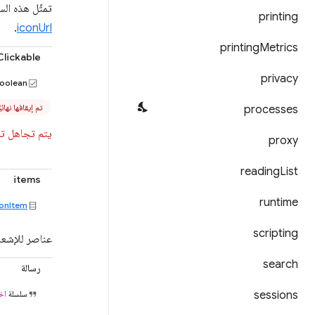
تمثّل هذه السمة عنوان URL للصورة المصغّرة للإشعارات من النوع "
printing
.
iconUrl
printing
Metrics
Clickable
privacy
oolean
تم إيقافها نهائيًا منذ
processes
يتم تجاهل تلميح
proxy
reading
List
items
runtime
ionItem
scripting
عناصر للإشعارات ال
search
رسالة
sessions
سلسلة
اخت