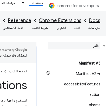
المستندات
دراسات الحال
I
Reference
Chrome Extensions
Docs
نظرة عامة
البدء
التطوير
طريقة التنفيذ
الذكاء الاصطناعي
المفضّلة، وقد تتضمّن ب
Manifest V3
الصفحة الرئيسية
cs
➡ Manifest V2
ations
accessibility
Features
action
استخدِم واجهة برمج
alarms