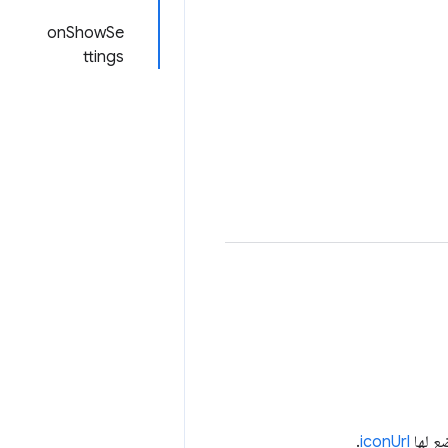
onShowSe
ttings
.
iconUrl