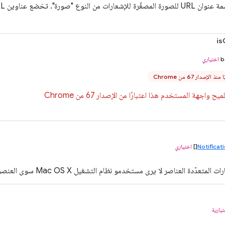
صورة". تخضع عناوين URL للقيود نفسها التي تخضع لها
is
b
اختياري
 الإصدار 67 من Chrome
 واجهة المستخدم هذا اعتبارًا من الإصدار 67 من Chrome
Notificat
[]
اختياري
متعدّدة العناصر لا يرى مستخدمو نظام التشغيل Mac OS X سوى العنصر الأول.
يارية