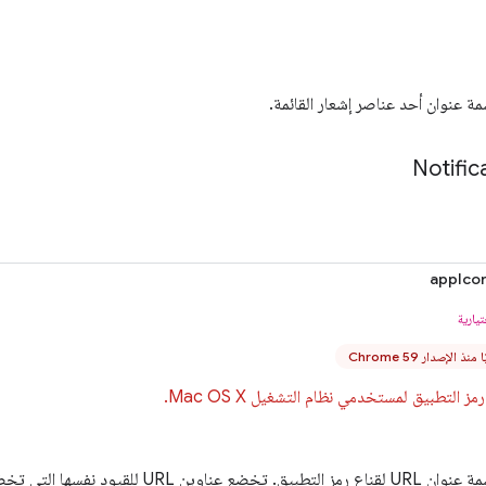
مة عنوان أحد عناصر إشعار القائمة.
Notific
appIco
يارية
نذ الإصدار Chrome 59
ز التطبيق لمستخدمي نظام التشغيل Mac OS X.
 عناوين URL للقيود نفسها التي تخضع لها