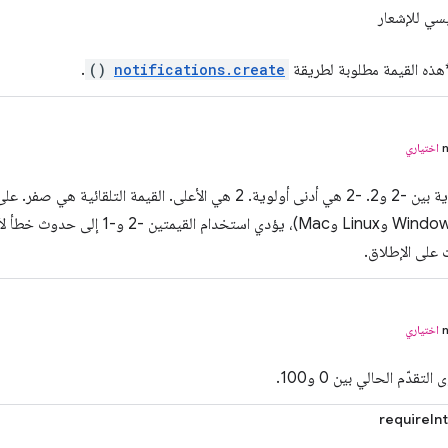
يسي للإشعار
ذه القيمة مطلوبة لطريقة
notifications.create
()
.
اختياري
تتراوح الأولوية بين -2 و2. ‫-2 هي أدنى أولوية. 2 هي الأعلى. القيمة
الإشعارات (Windows وLinux وMac)، يؤد
 على الإطلاق.
اختياري
تقدّم الحالي بين 0 و100.
requireIn