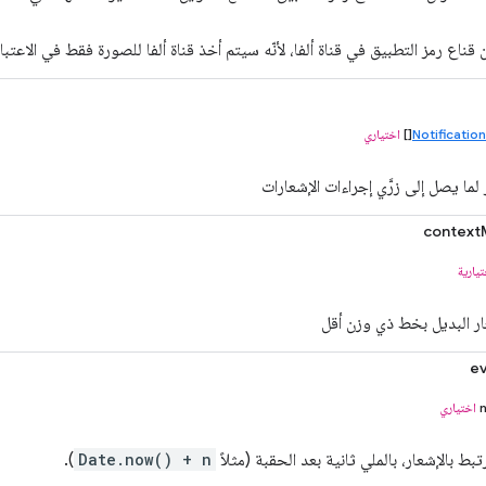
ناع رمز التطبيق في قناة ألفا، لأنّه سيتم أخذ قناة ألفا للصورة فقط في الاعتبار
Notificatio
[]
اختياري
لما يصل إلى زرَّي إجراءات الإشعارات
context
يارية
ر البديل بخط ذي وزن أقل
e
اختياري
بط بالإشعار، بالملي ثانية بعد الحقبة (مثلاً
Date.now() + n
).