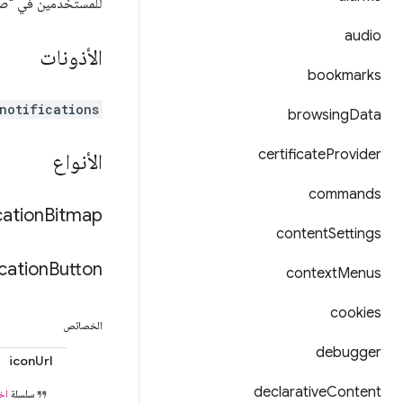
للمستخدمين في "صين
audio
الأذونات
bookmarks
notifications
browsing
Data
certificate
Provider
الأنواع
commands
cation
Bitmap
content
Settings
cation
Button
context
Menus
cookies
الخصائص
debugger
iconUrl
declarative
Content
سلسلة
اخت