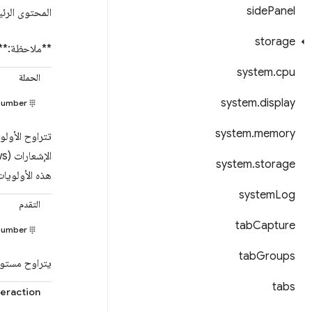
side
Panel
المحتوى الرئ
storage
**ملاحظة:**ه
system
.
cpu
الحملة
system
.
display
number
system
.
memory
system
.
storage
هذه الأولويات
system
Log
التقدم
tab
Capture
number
tab
Groups
يتراوح مستوى ال
tabs
teraction