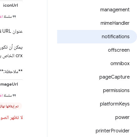
iconUrl
management
سلسلة
اخت
mime
Handler
عنوان URL لأفاتار المُرسِل أو رمز التطبيق أو صورة مصغّرة لإشعارات الصور
notifications
offscreen
crx الخاص بهذه الإضافة.
omnibox
**ملاحظة:**ه
page
Capture
imageUrl
permissions
سلسلة
اخت
platform
Keys
تم إيقافها نهائيًا م
power
لا تظهر الصورة 
printer
Provider