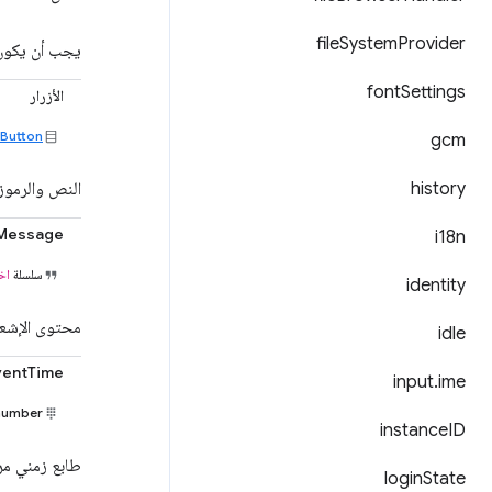
file
System
Provider
يجب أن يكون ق
font
Settings
الأزرار
nButton
gcm
history
النص والرموز 
Message
i18n
سلسلة
اخت
identity
محتوى الإشعا
idle
ventTime
input
.
ime
number
instance
ID
طابع زمني مرت
login
State