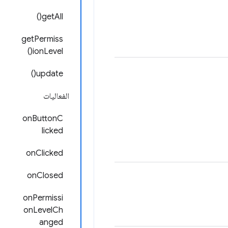
getAll()
getPermiss
ionLevel()
update()
الفعاليات
onButtonC
licked
onClicked
onClosed
onPermissi
onLevelCh
anged