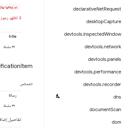
تم إيقافها نهائيًا م
declarative
Net
Request
لا تظهر رموز ال
desktop
Capture
devtools
.
inspected
Window
title
devtools
.
network
سلسلة
devtools
.
panels
fication
Item
devtools
.
performance
devtools
.
recorder
الخصائص
رسالة
dns
سلسلة
document
Scan
تفاصيل إضافي
dom