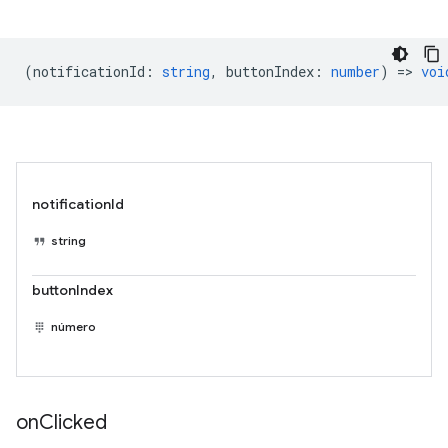
(
notificationId
:
string
,
buttonIndex
:
number
) =>
voi
notificationId
string
buttonIndex
número
on
Clicked