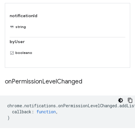
notificationId
string
byUser
booleano
on
Permission
Level
Changed
chrome
.
notifications
.
onPermissionLevelChanged
.
addLis
callback
:
function
,
)