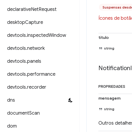
Suspensas desd
declarative
Net
Request
Ícones de botão
desktop
Capture
devtools
.
inspected
Window
título
devtools
.
network
string
devtools
.
panels
Notification
devtools
.
performance
devtools
.
recorder
PROPRIEDADES
mensagem
dns
string
document
Scan
Outros detalhes
dom