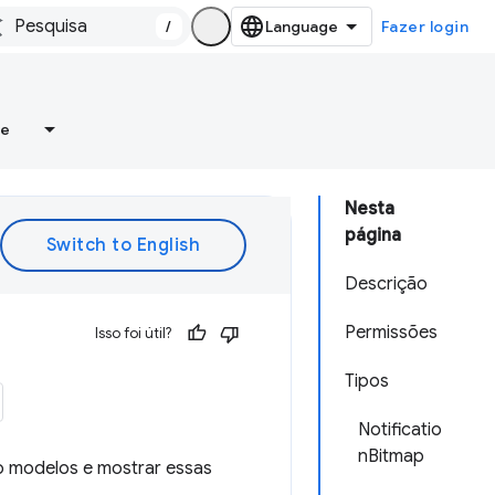
/
Fazer login
re
Nesta
página
Descrição
Permissões
Isso foi útil?
Tipos
Notificatio
nBitmap
o modelos e mostrar essas