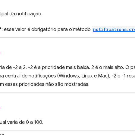
pal da notificação.
: esse valor é obrigatório para o método
notifications.cr
l
ria de -2 a 2. -2 é a prioridade mais baixa. 2 é o mais alto. O
 central de notificações (Windows, Linux e Mac), -2 e -1 re
om essas prioridades não são mostradas.
l
al varia de 0 a 100.
on