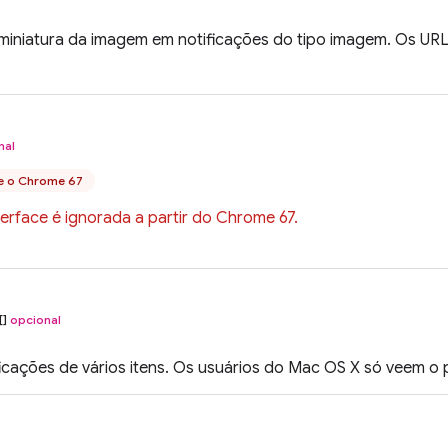
miniatura da imagem em notificações do tipo imagem. Os UR
nal
e o Chrome 67
terface é ignorada a partir do Chrome 67.
[]
opcional
ficações de vários itens. Os usuários do Mac OS X só veem o p