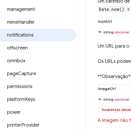
Um carimbo de 
management
Date.now() +
iconUrl
mime
Handler
string
opcional
notifications
Um URL para o 
offscreen
omnibox
Os URLs podem s
page
Capture
**Observação**
permissions
imageUrl
platform
Keys
string
opcional
Suspensas desd
power
A imagem não fi
printer
Provider