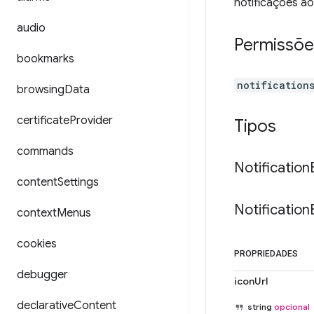
notificações ao
audio
Permissõe
bookmarks
notification
browsing
Data
certificate
Provider
Tipos
commands
Notification
content
Settings
Notification
context
Menus
cookies
PROPRIEDADES
debugger
iconUrl
declarative
Content
string
opcional