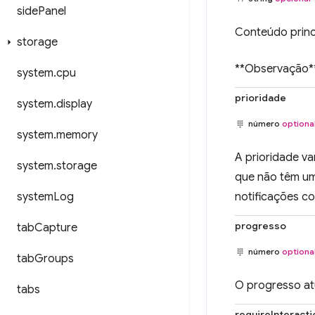
side
Panel
Conteúdo princi
storage
**Observação**
system
.
cpu
prioridade
system
.
display
número
optiona
system
.
memory
A prioridade va
system
.
storage
que não têm uma
system
Log
notificações c
progresso
tab
Capture
número
optiona
tab
Groups
O progresso atu
tabs
requireInteracti