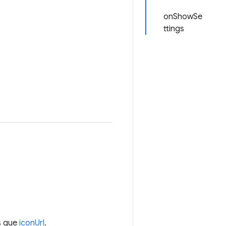
onShowSe
ttings
s que
iconUrl
.