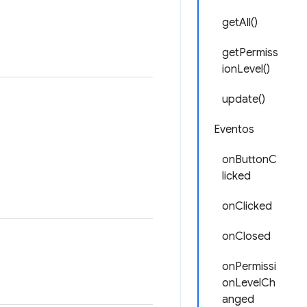
getAll()
getPermiss
ionLevel()
update()
Eventos
onButtonC
licked
onClicked
onClosed
onPermissi
onLevelCh
anged