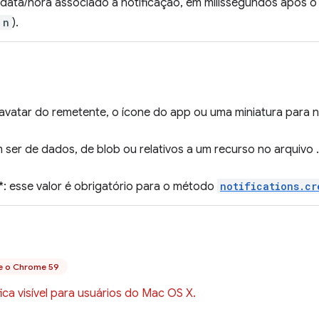
data/hora associado à notificação, em milissegundos após o
 n
).
avatar do remetente, o ícone do app ou uma miniatura para 
er de dados, de blob ou relativos a um recurso no arquivo 
: esse valor é obrigatório para o método
notifications.cr
e o Chrome 59
ca visível para usuários do Mac OS X.