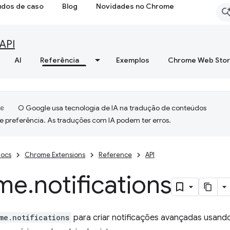
udos de caso
Blog
Novidades no Chrome
API
AI
Referência
Exemplos
Chrome Web Sto
O Google usa tecnologia de IA na tradução de conteúdos
e preferência. As traduções com IA podem ter erros.
ocs
Chrome Extensions
Reference
API
me
.
notifications
me.notifications
para criar notificações avançadas usand