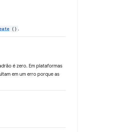
eate
()
.
 padrão é zero. Em plataformas
sultam em um erro porque as