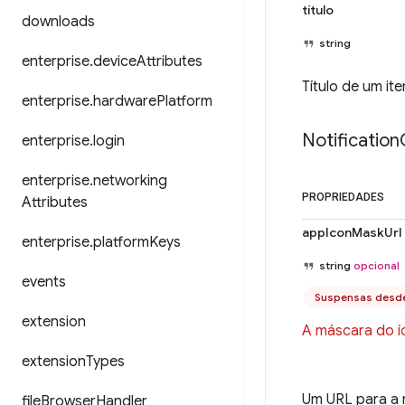
título
downloads
string
enterprise
.
device
Attributes
Título de um it
enterprise
.
hardware
Platform
Notification
enterprise
.
login
enterprise
.
networking
PROPRIEDADES
Attributes
appIconMaskUrl
enterprise
.
platform
Keys
string
opcional
events
Suspensas desd
extension
A máscara do íc
extension
Types
Um URL para a 
file
Browser
Handler