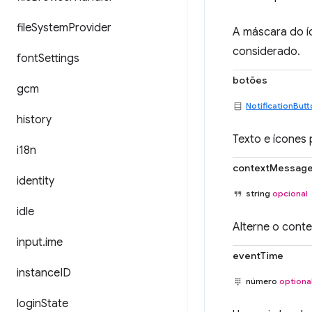
file
System
Provider
A máscara do íc
considerado.
font
Settings
botões
gcm
NotificationBut
history
Texto e ícones 
i18n
contextMessag
identity
string
opcional
idle
Alterne o cont
input
.
ime
eventTime
instance
ID
número
optiona
login
State