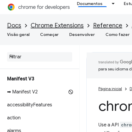
Documentos
Est
Docs
Chrome Extensions
Reference
Visão geral
Começar
Desenvolver
Como fazer
para seu idioma d
Manifest V3
Página inicial
D
➡ Manifest V2
chro
accessibility
Features
action
Use a API
chro
alarms