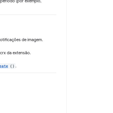
 período (por exemplo,
notificações de imagem.
.crx da extensão.
eate
()
.