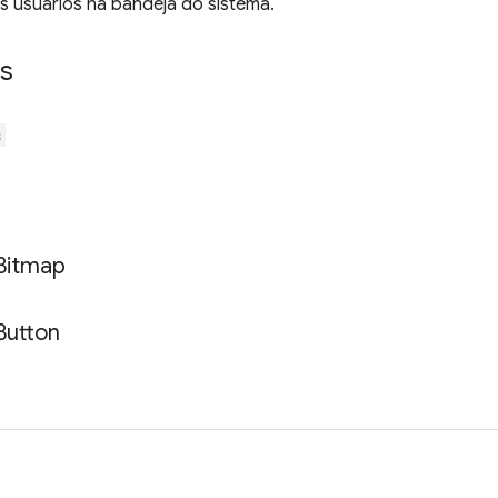
s usuários na bandeja do sistema.
s
s
Bitmap
Button