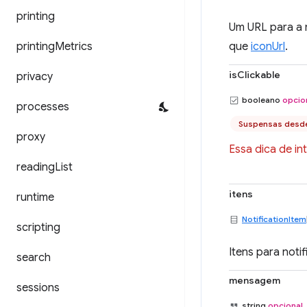
printing
Um URL para a 
printing
Metrics
que
iconUrl
.
isClickable
privacy
booleano
opcio
processes
Suspensas desd
proxy
Essa dica de in
reading
List
itens
runtime
NotificationItem
scripting
Itens para noti
search
mensagem
sessions
string
opcional