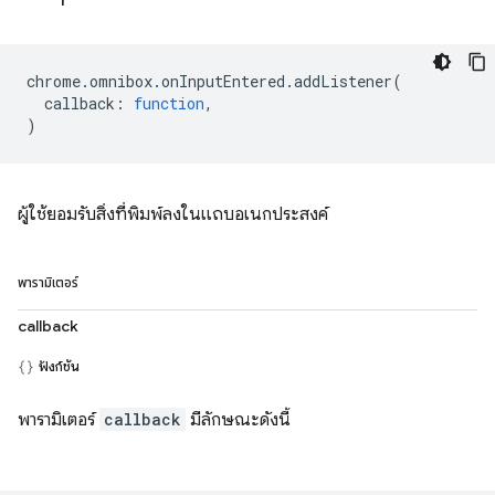
chrome
.
omnibox
.
onInputEntered
.
addListener
(
callback
:
function
,
)
ผู้ใช้ยอมรับสิ่งที่พิมพ์ลงในแถบอเนกประสงค์
พารามิเตอร์
callback
ฟังก์ชัน
พารามิเตอร์
callback
มีลักษณะดังนี้