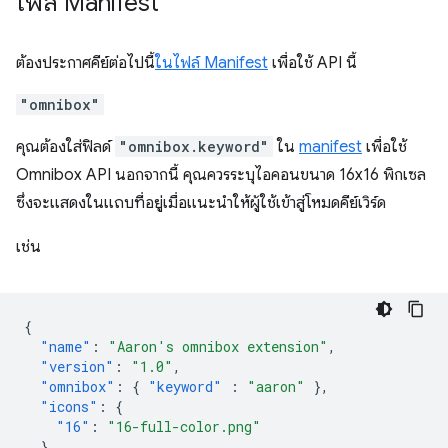
ไฟล์ Manifest
ต้องประกาศคีย์ต่อไปนี้
ในไฟล์ Manifest
เพื่อใช้ API นี้
"omnibox"
คุณต้องใส่ฟิลด์
"omnibox.keyword"
ใน
manifest
เพื่อใช้
Omnibox API นอกจากนี้ คุณควรระบุไอคอนขนาด 16x16 พิกเซล
ซึ่งจะแสดงในแถบที่อยู่เมื่อแนะนำให้ผู้ใช้เข้าสู่โหมดคีย์เวิร์ด
เช่น
{
"name"
:
"Aaron's omnibox extension"
,
"version"
:
"1.0"
,
"omnibox"
:
{
"keyword"
:
"aaron"
},
"icons"
:
{
"16"
:
"16-full-color.png"
},