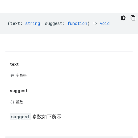
(
text
:
string
,
suggest
:
function
) =>
void
text
字符串
suggest
函数
suggest
参数如下所示：