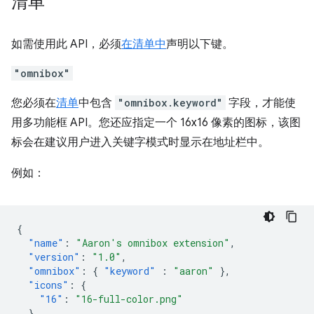
清单
如需使用此 API，必须
在清单中
声明以下键。
"omnibox"
您必须在
清单
中包含
"omnibox.keyword"
字段，才能使
用多功能框 API。您还应指定一个 16x16 像素的图标，该图
标会在建议用户进入关键字模式时显示在地址栏中。
例如：
{
"name"
:
"Aaron's omnibox extension"
,
"version"
:
"1.0"
,
"omnibox"
:
{
"keyword"
:
"aaron"
},
"icons"
:
{
"16"
:
"16-full-color.png"
},