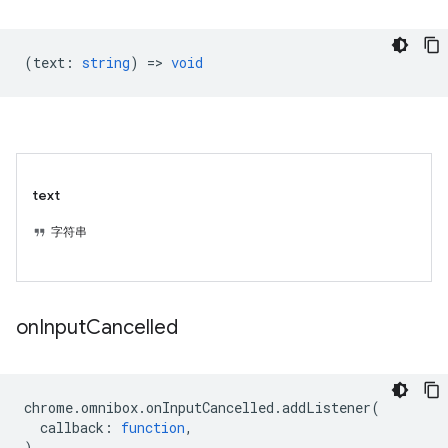
(
text
:
string
) =>
void
text
字符串
on
Input
Cancelled
chrome
.
omnibox
.
onInputCancelled
.
addListener
(
callback
:
function
,
)