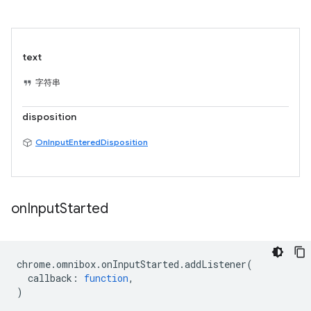
text
字符串
disposition
OnInputEnteredDisposition
on
Input
Started
chrome
.
omnibox
.
onInputStarted
.
addListener
(
callback
:
function
,
)