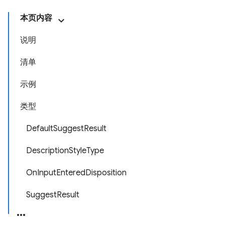
本页内容
说明
清单
示例
类型
DefaultSuggestResult
DescriptionStyleType
OnInputEnteredDisposition
SuggestResult