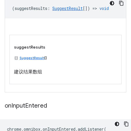
(
suggestResults
:
SuggestResult
[]) =>
void
suggestResults
SuggestResult
[]
建议结果数组
on
Input
Entered
chrome
.
omnibox
.
onInputEntered
.
addListener
(