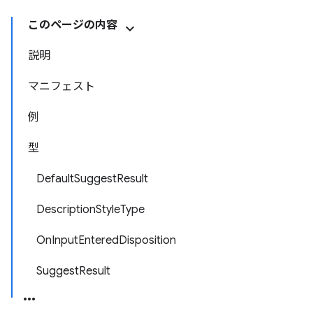
このページの内容
説明
マニフェスト
例
型
DefaultSuggestResult
DescriptionStyleType
OnInputEnteredDisposition
SuggestResult