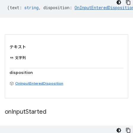
(
text
:
string
,
disposition
:
OnInputEnteredDispositio
テキスト
文字列
disposition
OnInputEnteredDisposition
on
Input
Started