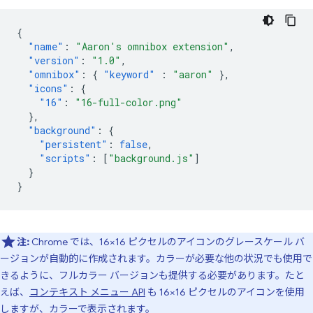
{
"name"
:
"Aaron's omnibox extension"
,
"version"
:
"1.0"
,
"omnibox"
:
{
"keyword"
:
"aaron"
},
"icons"
:
{
"16"
:
"16-full-color.png"
},
"background"
:
{
"persistent"
:
false
,
"scripts"
:
[
"background.js"
]
}
}
注:
Chrome では、16×16 ピクセルのアイコンのグレースケール バ
ージョンが自動的に作成されます。カラーが必要な他の状況でも使用で
きるように、フルカラー バージョンも提供する必要があります。たと
えば、
コンテキスト メニュー API
も 16×16 ピクセルのアイコンを使用
しますが、カラーで表示されます。