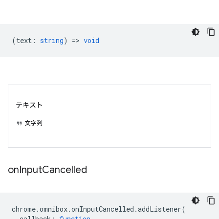
(
text
:
string
) =>
void
テキスト
文字列
on
Input
Cancelled
chrome
.
omnibox
.
onInputCancelled
.
addListener
(
callback
:
function
,