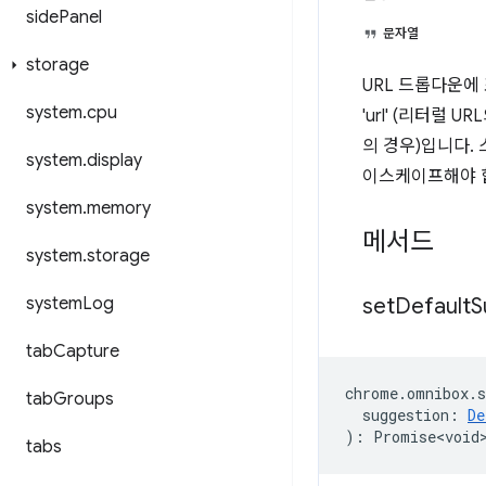
side
Panel
문자열
storage
URL 드롭다운에
system
.
cpu
'url' (리터럴 
의 경우)입니다.
system
.
display
이스케이프해야 합니다(
system
.
memory
메서드
system
.
storage
system
Log
set
Default
S
tab
Capture
chrome
.
omnibox
.
s
tab
Groups
suggestion
:
De
)
:
Promise<void
tabs