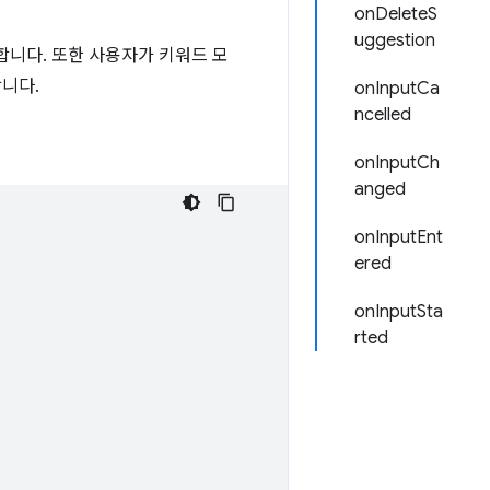
onDeleteS
uggestion
니다. 또한 사용자가 키워드 모
합니다.
onInputCa
ncelled
onInputCh
anged
onInputEnt
ered
onInputSta
rted