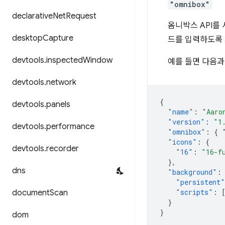
"omnibox"
declarative
Net
Request
옴니박스 API를
desktop
Capture
드를 입력하도록 
devtools
.
inspected
Window
예를 들면 다음과
devtools
.
network
{
devtools
.
panels
"name"
:
"Aaro
"version"
:
"1
devtools
.
performance
"omnibox"
:
{
"icons"
:
{
devtools
.
recorder
"16"
:
"16-f
},
dns
"background"
:
"persistent"
"scripts"
:
document
Scan
}
}
dom