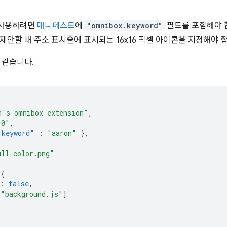
 사용하려면
매니페스트
에
"omnibox.keyword"
필드를 포함해야 합
제안할 때 주소 표시줄에 표시되는 16x16 픽셀 아이콘을 지정해야 
 같습니다.
n's omnibox extension"
,
.0"
,
"keyword"
:
"aaron"
},
ull-color.png"
{
:
false
,
[
"background.js"
]