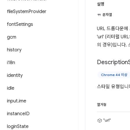
설명
file
System
Provider
문자열
font
Settings
URL 드롭다운에
'url' (리터럴 
gcm
의 경우)입니다. 
history
Description
i18n
identity
Chrome 44 이상
스타일 유형입니
idle
input
.
ime
열거형
instance
ID
"url"
login
State