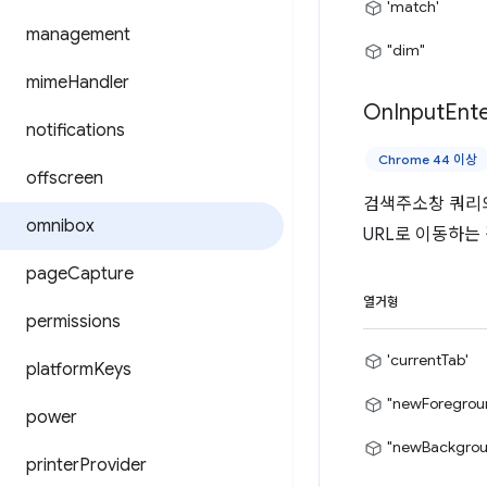
'match'
management
"dim"
mime
Handler
On
Input
Ent
notifications
Chrome 44 이상
offscreen
검색주소창 쿼리의
omnibox
URL로 이동하는 
page
Capture
열거형
permissions
'currentTab'
platform
Keys
"newForegrou
power
"newBackgrou
printer
Provider