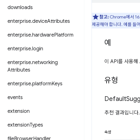
downloads
참고:
Chrome에서 
enterprise
.
device
Attributes
제공해야 합니다. 예를 들
enterprise
.
hardware
Platform
예
enterprise
.
login
이 API를 사용
enterprise
.
networking
Attributes
유형
enterprise
.
platform
Keys
events
Default
Sugg
extension
추천 결과입니다.
extension
Types
속성
file
Browser
Handler