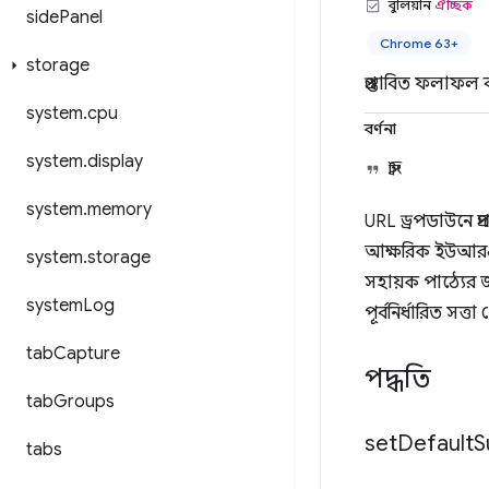
বুলিয়ান
ঐচ্ছিক
side
Panel
Chrome 63+
storage
প্রস্তাবিত ফলাফল 
system
.
cpu
বর্ণনা
system
.
display
স্ট্রিং
system
.
memory
URL ড্রপডাউনে প্
আক্ষরিক ইউআরএলের
system
.
storage
সহায়ক পাঠ্যের জন
system
Log
পূর্বনির্ধারিত স
tab
Capture
পদ্ধতি
tab
Groups
set
Default
S
tabs