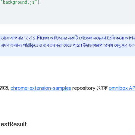
[
"background.js"
]
রিয়ভাবে আপনার 16x16-পিক্সেল আইকনের একটি গ্রেস্কেল সংস্করণ তৈরি করে৷ আপনার
এমন অন্যান্য পরিস্থিতিতেও ব্যবহার করা যেতে পারে। উদাহরণস্বরূপ,
প্রসঙ্গ মেনু API
একট
করতে,
chrome-extension-samples
repository থেকে
omnibox AP
est
Result