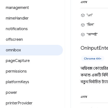
এনাম
management
"url"
mime
Handler
"মিল"
notifications
"অস্পষ্ট"
offscreen
On
Input
Ent
omnibox
Chrome 44+
page
Capture
অম্নিবক্স কোয়েরি
permissions
কমান্ড একটি নির
platform
Keys
নতুন নির্বাচিত ট্
power
এনাম
printer
Provider