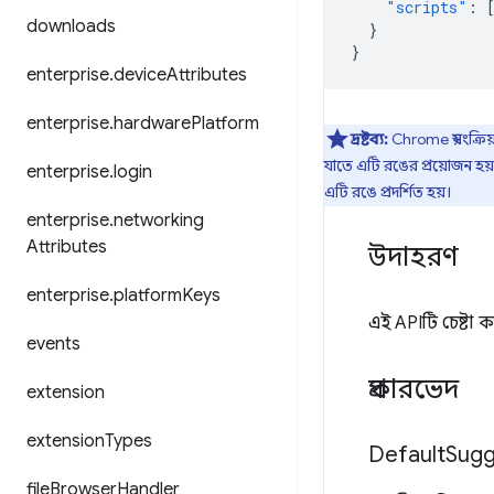
"scripts"
:
downloads
}
}
enterprise
.
device
Attributes
enterprise
.
hardware
Platform
দ্রষ্টব্য:
Chrome স্বয়ংক্
যাতে এটি রঙের প্রয়োজন হয় 
enterprise
.
login
এটি রঙে প্রদর্শিত হয়।
enterprise
.
networking
Attributes
উদাহরণ
enterprise
.
platform
Keys
এই APIটি চেষ্টা 
events
প্রকারভেদ
extension
extension
Types
Default
Sugg
file
Browser
Handler