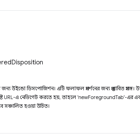
ered
Disposition
র জন্য উইন্ডো ডিসপোজিশন। এটি ফলাফল প্রদর্শনের জন্য প্রস্তাবিত প্রসঙ্গ
্দিষ্ট URL-এ নেভিগেট করতে হয়, তাহলে 'newForegroundTab'-এর এ
যাবে সঞ্চালিত হওয়া উচিত।