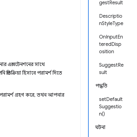
gestResult
Descriptio
nStyleType
OnInputEn
teredDisp
osition
পনার এক্সটেনশনের সাথে
SuggestRe
sult
্রতিক্রিয়া হিসাবে পরামর্শ দিতে
পদ্ধতি
টি পরামর্শ গ্রহণ করে, তখন আপনার
setDefault
Suggestio
n()
ঘটনা