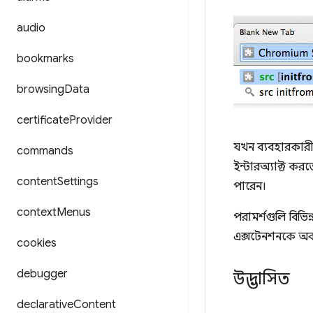
audio
bookmarks
browsing
Data
certificate
Provider
যখন ব্যবহারকারী 
commands
ইন্টারঅ্যাক্ট করত
content
Settings
পারেন।
context
Menus
পরামর্শগুলি বিভি
এক্সটেনশনকে অবহ
cookies
debugger
উদ্ভাসিত
declarative
Content