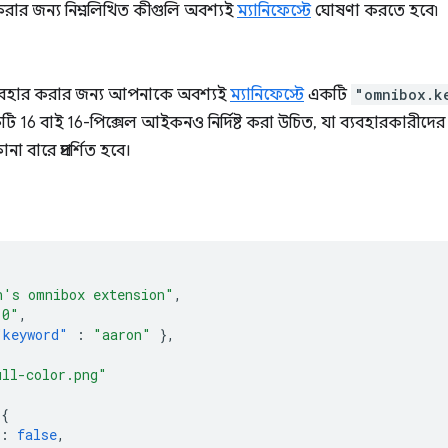
করার জন্য নিম্নলিখিত কীগুলি অবশ্যই
ম্যানিফেস্টে
ঘোষণা করতে হবে৷
যবহার করার জন্য আপনাকে অবশ্যই
ম্যানিফেস্টে
একটি
"omnibox.k
16 বাই 16-পিক্সেল আইকনও নির্দিষ্ট করা উচিত, যা ব্যবহারকারীদের কী
া বারে প্রদর্শিত হবে।
n's omnibox extension"
,
.0"
,
"keyword"
:
"aaron"
},
ull-color.png"
{
:
false
,