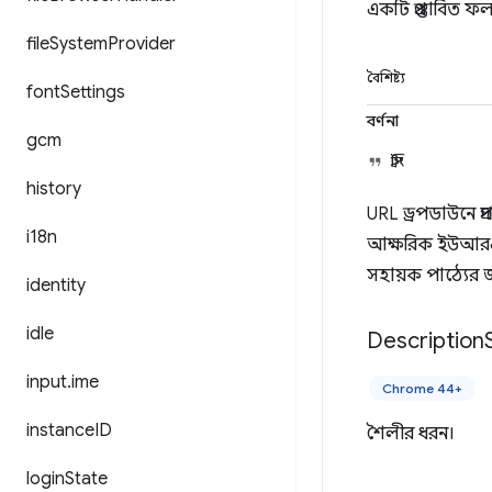
একটি প্রস্তাবিত 
file
System
Provider
বৈশিষ্ট্য
font
Settings
বর্ণনা
gcm
স্ট্রিং
history
URL ড্রপডাউনে প্
i18n
আক্ষরিক ইউআরএলের
সহায়ক পাঠ্যের জ
identity
idle
Description
input
.
ime
Chrome 44+
instance
ID
শৈলীর ধরন।
login
State