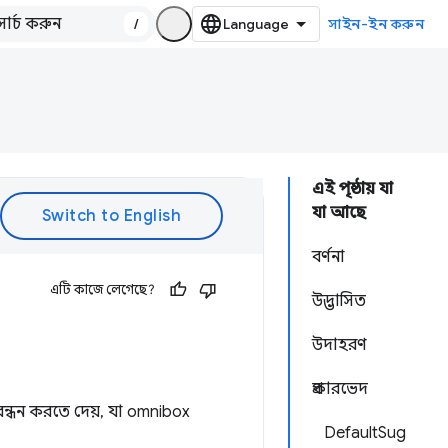
/
সাইন-ইন করুন
এই পৃষ্ঠায় যা
যা আছে
বর্ণনা
এটি কাজে লেগেছে?
উদ্ভাসিত
উদাহরণ
প্রকারভেদ
ন্ধন করতে দেয়, যা omnibox
DefaultSug