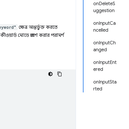
onDeleteS
uggestion
onInputCa
eyword"
ক্ষেত্র অন্তর্ভুক্ত করতে
ncelled
ওয়ার্ড মোডে প্রবেশ করার পরামর্শ
onInputCh
anged
onInputEnt
ered
onInputSta
rted