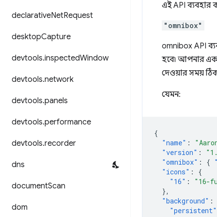
এই API ব্যবহার 
declarative
Net
Request
"omnibox"
desktop
Capture
omnibox API ব্
devtools
.
inspected
Window
হবে৷ আপনার একটি 
দেওয়ার সময় ঠিকান
devtools
.
network
যেমন:
devtools
.
panels
devtools
.
performance
{
"name"
:
"Aaro
devtools
.
recorder
"version"
:
"1
"omnibox"
:
{
dns
"icons"
:
{
"16"
:
"16-f
document
Scan
},
"background"
:
dom
"persistent"