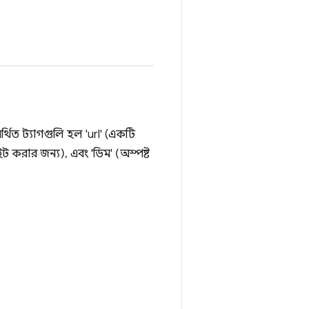
্থিত ট্যাগগুলি হল 'url' (একটি
ট করার জন্য), এবং 'ডিম' (অস্পষ্ট