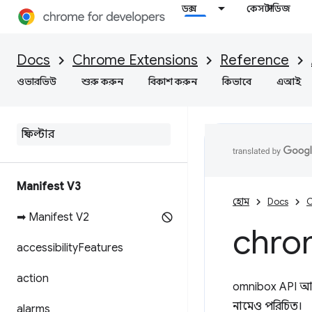
ডক্স
কেস স্টাডিজ
Docs
Chrome Extensions
Reference
ওভারভিউ
শুরু করুন
বিকাশ করুন
কিভাবে
এআই
Manifest V3
হোম
Docs
C
➡ Manifest V2
chro
accessibility
Features
action
omnibox API আপন
নামেও পরিচিত।
alarms