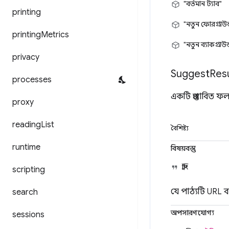
"বর্তমান ট্যাব"
printing
"নতুন ফোরগ্রাউন্
printing
Metrics
"নতুন ব্যাকগ্রাউন
privacy
Suggest
Resu
processes
একটি প্রস্তাবিত 
proxy
reading
List
বৈশিষ্ট্য
runtime
বিষয়বস্তু
স্ট্রিং
scripting
যে পাঠ্যটি URL ব
search
অপসারণযোগ্য
sessions