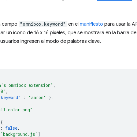
un campo
"omnibox.keyword"
en el
manifiesto
para usar la A
ar un ícono de 16 x 16 píxeles, que se mostrará en la barra d
 usuarios ingresen al modo de palabras clave.
n's omnibox extension"
,
.0"
,
"keyword"
:
"aaron"
},
ull-color.png"
{
:
false
,
[
"background.js"
]