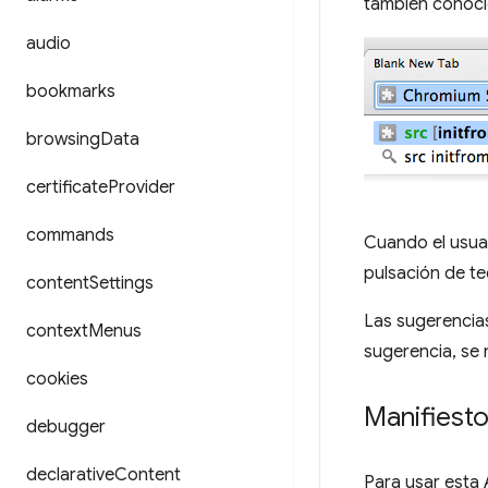
también conoc
audio
bookmarks
browsing
Data
certificate
Provider
commands
Cuando el usuar
pulsación de te
content
Settings
Las sugerencia
context
Menus
sugerencia, se 
cookies
Manifiest
debugger
declarative
Content
Para usar esta 