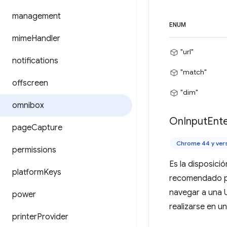
management
ENUM
mime
Handler
"url"
notifications
"match"
offscreen
"dim"
omnibox
On
Input
Ent
page
Capture
Chrome 44 y ver
permissions
Es la disposici
platform
Keys
recomendado par
navegar a una 
power
realizarse en u
printer
Provider