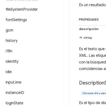
Es un resultado
file
System
Provider
font
Settings
PROPIEDADES
descripción
gcm
string
history
Es el texto que
i18n
XML. Las etique
identity
con la búsqueda
coincidencias 
idle
input
.
ime
Description
instance
ID
Chrome 44 y ver
Es el tipo de di
login
State