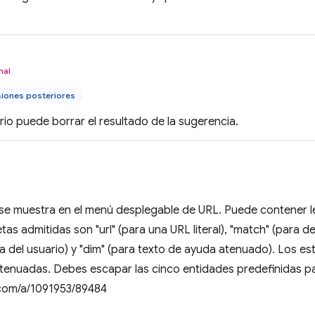
nal
siones posteriores
ario puede borrar el resultado de la sugerencia.
 se muestra en el menú desplegable de URL. Puede contener 
tas admitidas son "url" (para una URL literal), "match" (para d
 del usuario) y "dim" (para texto de ayuda atenuado). Los estil
atenuadas. Debes escapar las cinco entidades predefinidas p
com/a/1091953/89484