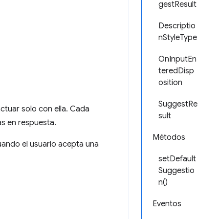
gestResult
Descriptio
nStyleType
OnInputEn
teredDisp
osition
SuggestRe
actuar solo con ella. Cada
sult
as en respuesta.
Métodos
uando el usuario acepta una
setDefault
Suggestio
n()
Eventos