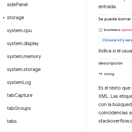
side
Panel
entrada.
storage
Se puede borrar
booleano
opcio
system
.
cpu
Chrome 63 y ver
system
.
display
Indica si el usu
system
.
memory
descripción
system
.
storage
string
system
Log
Es el texto que
tab
Capture
XML. Las etique
con la búsqueda
tab
Groups
coincidencias 
stackoverflow.
tabs