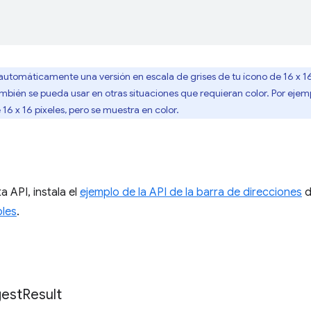
tomáticamente una versión en escala de grises de tu ícono de 16 x 16
mbién se pueda usar en otras situaciones que requieran color. Por ejemp
16 x 16 píxeles, pero se muestra en color.
a API, instala el
ejemplo de la API de la barra de direcciones
d
les
.
est
Result