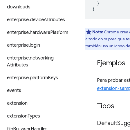
}
downloads
}
enterprise
.
device
Attributes
Nota:
Chrome crea au
enterprise
.
hardware
Platform
a todo color para que ta
enterprise
.
login
también usa un ícono de 
enterprise
.
networking
Ejemplos
Attributes
enterprise
.
platform
Keys
Para probar est
extension-samp
events
extension
Tipos
extension
Types
Default
Sugg
file
Browser
Handler