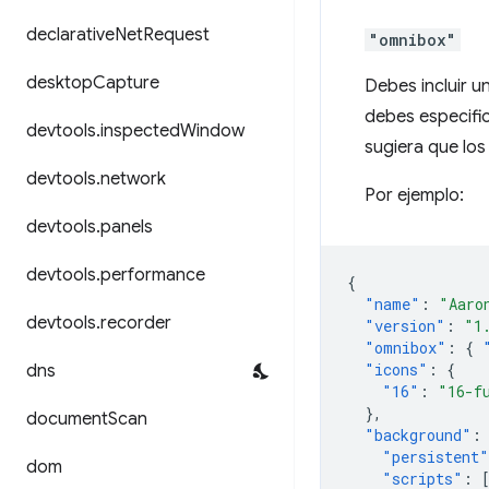
declarative
Net
Request
"omnibox"
desktop
Capture
Debes incluir 
debes especific
devtools
.
inspected
Window
sugiera que los
devtools
.
network
Por ejemplo:
devtools
.
panels
devtools
.
performance
{
"name"
:
"Aaro
devtools
.
recorder
"version"
:
"1
"omnibox"
:
{
"icons"
:
{
dns
"16"
:
"16-f
},
document
Scan
"background"
:
"persistent"
dom
"scripts"
: