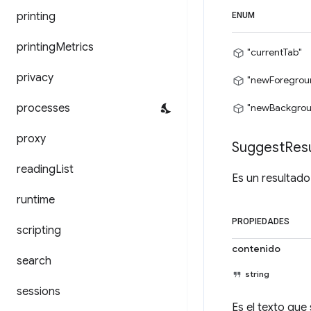
printing
ENUM
printing
Metrics
"currentTab"
privacy
"newForegrou
processes
"newBackgrou
proxy
Suggest
Resu
reading
List
Es un resultado
runtime
PROPIEDADES
scripting
contenido
search
string
sessions
Es el texto que