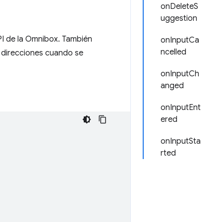
onDeleteS
uggestion
PI de la Omnibox. También
onInputCa
ncelled
e direcciones cuando se
onInputCh
anged
onInputEnt
ered
onInputSta
rted