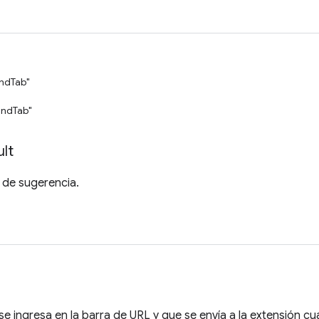
ndTab"
ndTab"
lt
 de sugerencia.
 se ingresa en la barra de URL y que se envía a la extensión cu