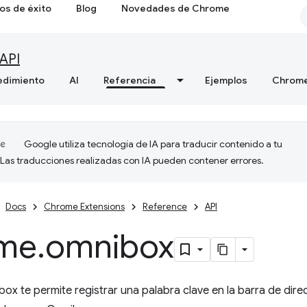
os de éxito
Blog
Novedades de Chrome
API
edimiento
AI
Referencia
Ejemplos
Chrome
Google utiliza tecnología de IA para traducir contenido a tu
 Las traducciones realizadas con IA pueden contener errores.
Docs
Chrome Extensions
Reference
API
me
.
omnibox
ox te permite registrar una palabra clave en la barra de di