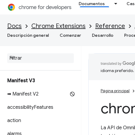
Documentos
Cas
Docs
Chrome Extensions
Reference
Descripción general
Comenzar
Desarrollo
Proc
idioma preferido.
Manifest V3
Página principal
➡ Manifest V2
chro
accessibility
Features
action
La API de Omnib
alarms