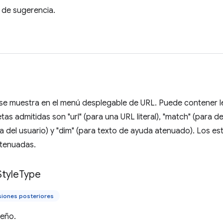
 de sugerencia.
 se muestra en el menú desplegable de URL. Puede contener 
tas admitidas son "url" (para una URL literal), "match" (para d
 del usuario) y "dim" (para texto de ayuda atenuado). Los estil
atenuadas.
Style
Type
siones posteriores
seño.