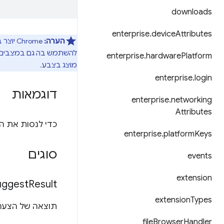
downloads
enterprise
.
device
Attributes
הערה:
להשתמש בה גם במצבים א
enterprise
.
hardware
Platform
מוצג בצבע.
enterprise
.
login
דוגמאות
enterprise
.
networking
Attributes
כדי לנסות את ה-API הזה, צריך להתקין 
enterprise
.
platform
Keys
סוגים
events
extension
uggest
Result
extension
Types
תוצאה של הצעה
file
Browser
Handler