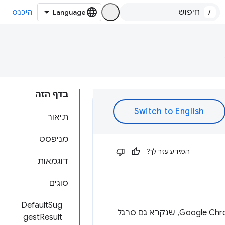
/
היכנס
בדף הזה
תיאור
מניפסט
המידע עזר לך?
דוגמאות
סוגים
DefaultSug
ה-API של סרגל הכתובות מאפשר לרשום מילת מפתח בסרגל הכתובות של Google Chrome, שנקרא גם סרגל
gestResult