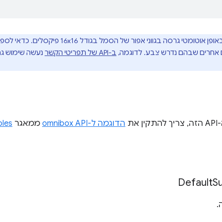
Chrome יוצר באופן אוטומטי גרסה בגווני אפ
חרים שבהם נדרש צבע. לדוגמה,
ב-API של תפריטי הקשר
את
הדוגמה ל-omnibox API
ממאגר
les
Default
S
.