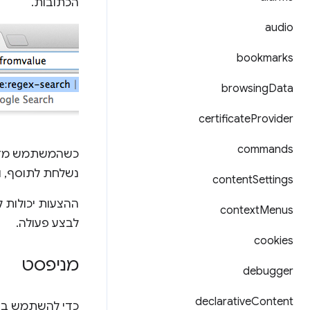
הכתובות.
audio
bookmarks
browsing
Data
certificate
Provider
commands
כשהמשתמש מזין
נשלחת לתוסף, ו
content
Settings
ההצעות יכולות 
context
Menus
לבצע פעולה.
cookies
מניפסט
debugger
declarative
Content
כדי להשתמש ב-API הזה, צריך להצהיר על המפתחות הבא