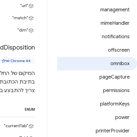
"url"
management
"match"
mime
Handler
"dim"
notifications
ed
Disposition
offscreen
Chrome 44 ואילך
omnibox
המיקום של החלו
page
Capture
permissions
צריך להתבצע ב
platform
Keys
ENUM
power
"currentTab"
printer
Provider