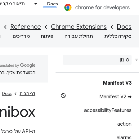
Docs
תיאור מקרים
I
Reference
Chrome Extensions
Docs
סקירה כללית
תחילת עבודה
פיתוח
מדריכים
I
המועדפת עליך. בתרג
Manifest V3
דף הבית
Docs
➡ Manifest V2
nibox
accessibility
Features
action
alarms