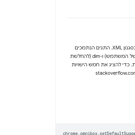
הטקסט שמוצג בתפריט הנפתח של כתובת ה-URL. יכול להכיל תגי עיצוב בסגנון XML. התגים הנתמכים
הם url (לכתובת URL מילולית), match (להדגשת טקסט שתואם לשאילתה של המשתמש) ו-dim (להחלשת
כדי להציג את חמש הישויות
chrome
.
omnibox
.
setDefaultSugg