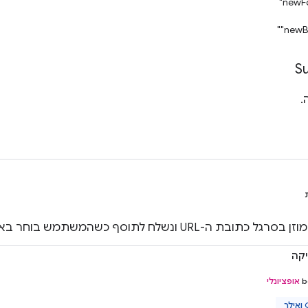
"newF
‎"new
S
.
ת ה-URL ונשלח לתוסף כשהמשתמש בוחר באפשרות הזו.
יקה
‫
אופציונלי
ך