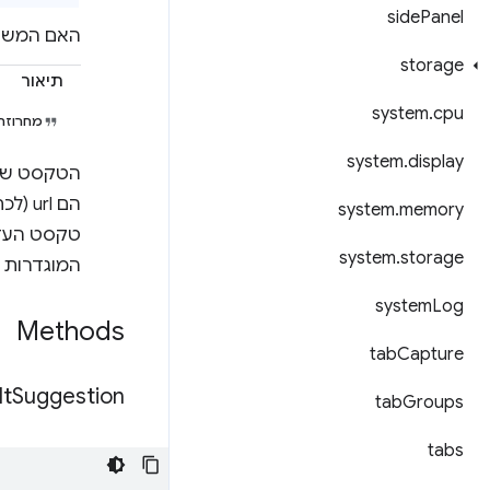
side
Panel
האם המשתמ
storage
תיאור
system
.
cpu
מחרוזת
system
.
display
system
.
memory
טקסט העזר
system
.
storage
המוגדרות מראש כ
system
Log
Methods
tab
Capture
lt
Suggestion(
tab
Groups
tabs