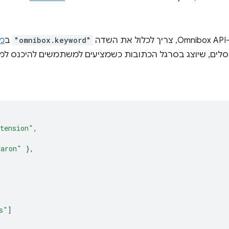
דה
"omnibox.keyword"
ב
מ
tension"
,
aaron"
},
s"
]