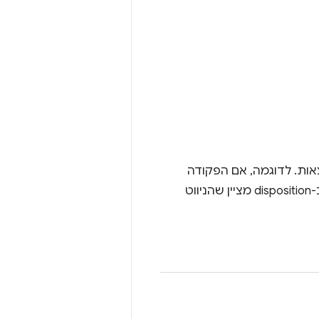
ות. לדוגמה, אם הפקודה
בתיבת הכתובת היא מעבר לכתובת URL מסוימת, הערך 'newForegroundTab' ב-disposition מציין שהניווט