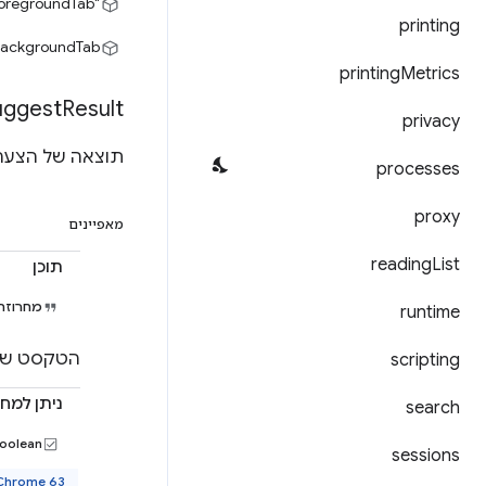
oregroundTab"
printing
BackgroundTab"
printing
Metrics
uggest
Result
privacy
תוצאה של הצעה
processes
proxy
מאפיינים
reading
List
תוכן
מחרוזת
runtime
הטקסט שמוזן בסרגל כתוב
scripting
ניתן למח
search
boolean
sessions
Chrome 63 ואיל