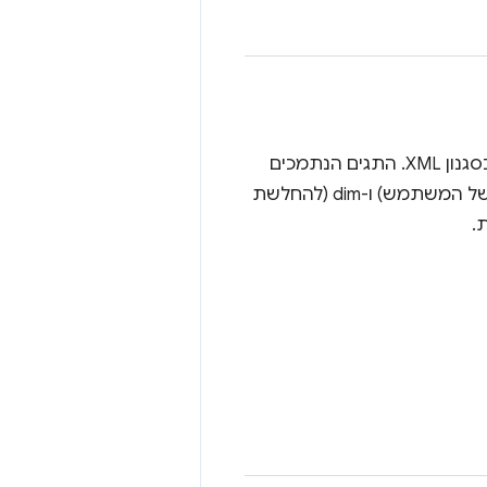
הטקסט שמוצג בתפריט הנפתח של כתובת ה-URL. יכול להכיל תגי עיצוב בסגנון XML. התגים הנתמכים
הם url (לכתובת URL מילולית), match (להדגשת טקסט שתואם לשאילתה של המשתמש) ו-dim (להחלשת
.