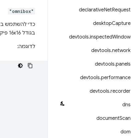
declarative
Net
Request
"omnibox"
desktop
Capture
כדי להשתמש ב-Omnibox API, צריך לכלול את הש
בגודל 16x16 פיקסלים, שיוצג בסרגל הכתובות כשמציעים למשתמשים להיכנס למצב מילות מפתח.
devtools
.
inspected
Window
לדוגמה:
devtools
.
network
devtools
.
panels
devtools
.
performance
devtools
.
recorder
dns
document
Scan
dom