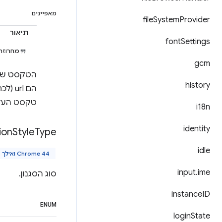
מאפיינים
file
System
Provider
תיאור
font
Settings
מחרוזת
gcm
history
טקסט העזר
i18n
identity
ion
Style
Type
idle
Chrome 44 ואילך
input
.
ime
סוג הסגנון.
instance
ID
ENUM
login
State