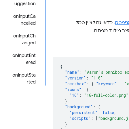
uggestion
onInputCa
ניפסט
. כדאי גם לציין סמל
ncelled
onInputCh
anged
onInputEnt
ered
{
"name"
:
"Aaron's omnibox ex
onInputSta
"version"
:
"1.0"
,
rted
"omnibox"
:
{
"keyword"
:
"
"icons"
:
{
"16"
:
"16-full-color.png"
},
"background"
:
{
"persistent"
:
false
,
"scripts"
:
[
"background.j
}