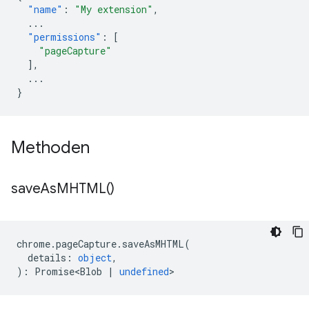
"name"
:
"My extension"
,
...
"permissions"
:
[
"pageCapture"
],
...
}
Methoden
save
As
MHTML(
)
chrome
.
pageCapture
.
saveAsMHTML
(
details
:
object
,
)
:
Promise<Blob
|
undefined
>