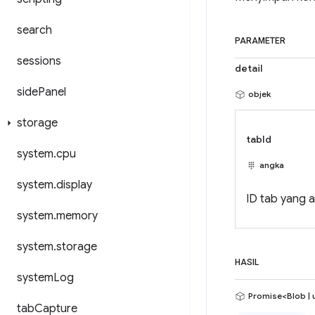
search
PARAMETER
sessions
detail
side
Panel
objek
storage
tabId
system
.
cpu
angka
system
.
display
ID tab yang 
system
.
memory
system
.
storage
HASIL
system
Log
Promise<Blob | 
tab
Capture