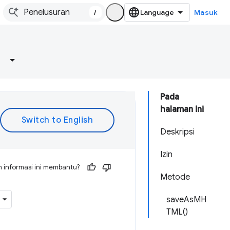
/
Masuk
Pada
halaman ini
Deskripsi
Izin
 informasi ini membantu?
Metode
saveAsMH
TML()