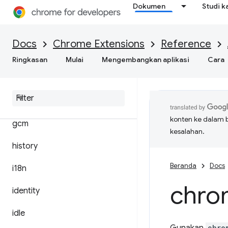
Dokumen
Studi k
extension
extensionTypes
Docs
Chrome Extensions
Reference
fileBrowserHandler
Ringkasan
Mulai
Mengembangkan aplikasi
Cara
file
System
Provider
font
Settings
konten ke dalam 
gcm
kesalahan.
history
Beranda
Docs
i18n
chro
identity
idle
chro