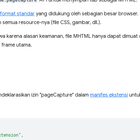
API untuk menyimpan tab sebagai MHTML.
format standar
yang didukung oleh sebagian besar browser. 
n semua resource-nya (file CSS, gambar, dll.).
wa karena alasan keamanan, file MHTML hanya dapat dimuat da
i frame utama.
deklarasikan izin "pageCapture" dalam
manifes ekstensi
untu
xtension"
,