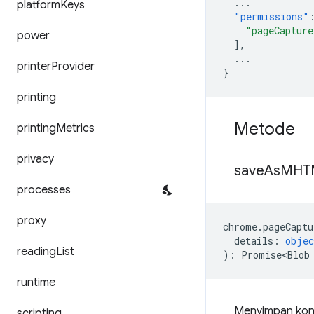
...
platform
Keys
"permissions"
"pageCapture
power
],
...
printer
Provider
}
printing
Metode
printing
Metrics
privacy
save
As
MHT
processes
proxy
chrome
.
pageCaptu
details
:
objec
reading
List
)
:
Promise<Blob
runtime
Menyimpan kont
scripting