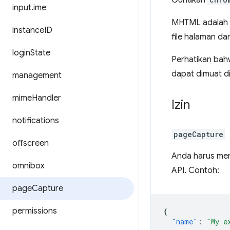
Gunakan
input
.
ime
MHTML adalah
instance
ID
file halaman da
login
State
Perhatikan bah
dapat dimuat d
management
mime
Handler
Izin
notifications
pageCapture
offscreen
Anda harus men
omnibox
API. Contoh:
page
Capture
permissions
{
"name"
:
"My e