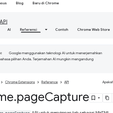
asus
Blog
Baru di Chrome
API
AI
Referensi
Contoh
Chrome Web Store
Google menggunakan teknologi AI untuk menerjemahkan
bahasa pilihan Anda. Terjemahan AI mungkin mengandung
Chrome Extensions
Reference
API
Apakah
me
.
page
Capture
me.pageCapture