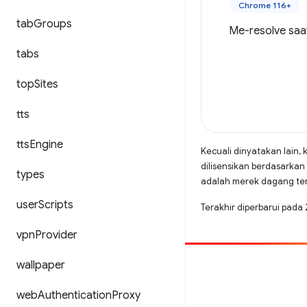
Chrome 116+
tab
Groups
Me-resolve saa
tabs
top
Sites
tts
tts
Engine
Kecuali dinyatakan lain, 
dilisensikan berdasarkan
types
adalah merek dagang terd
user
Scripts
Terakhir diperbarui pada
vpn
Provider
wallpaper
Beri kontribusi
Laporkan bug
web
Authentication
Proxy