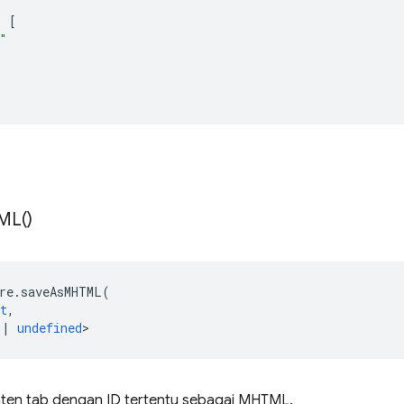
:
[
"
ML(
)
re
.
saveAsMHTML
(
t
,
|
undefined
>
en tab dengan ID tertentu sebagai MHTML.