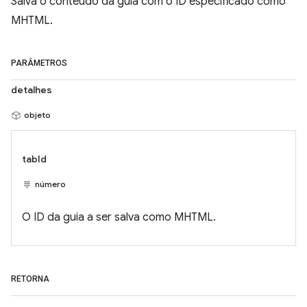
Salva o conteúdo da guia com o ID especificado como
MHTML.
PARÂMETROS
detalhes
objeto
tabId
número
O ID da guia a ser salva como MHTML.
RETORNA