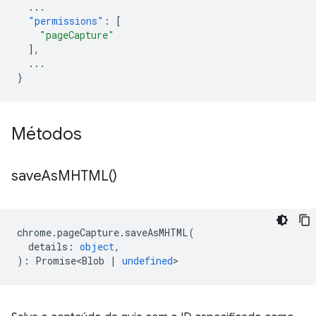
...
"permissions"
:
[
"pageCapture"
],
...
}
Métodos
save
As
MHTML(
)
chrome
.
pageCapture
.
saveAsMHTML
(
details
:
object
,
)
:
Promise<Blob
|
undefined
>