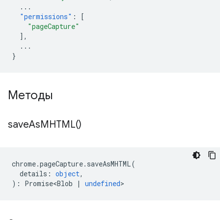
...
"permissions"
:
[
"pageCapture"
],
...
}
Методы
save
As
MHTML(
)
chrome
.
pageCapture
.
saveAsMHTML
(
details
:
object
,
)
:
Promise<Blob
|
undefined
>