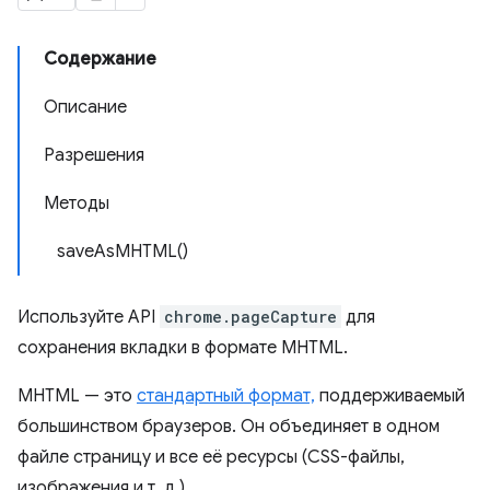
Содержание
Описание
Разрешения
Методы
saveAsMHTML()
Используйте API
chrome.pageCapture
для
сохранения вкладки в формате MHTML.
MHTML — это
стандартный формат,
поддерживаемый
большинством браузеров. Он объединяет в одном
файле страницу и все её ресурсы (CSS-файлы,
изображения и т. д.).