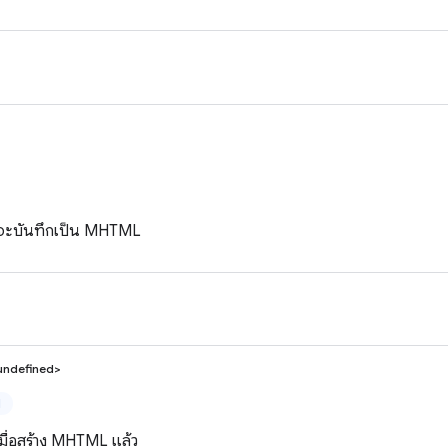
่จะบันทึกเป็น MHTML
undefined>
ป
เมื่อสร้าง MHTML แล้ว