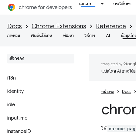
เอกสาร
กรณีศึกษา
fileBrowserHandler
fileSystemProvider
Docs
Chrome Extensions
Reference
ภาพรวม
เริ่มต้นใช้งาน
พัฒนา
วิธีการ
AI
ข้อมูลอ้า
fontSettings
gcm
history
แปลโดย AI อาจมีข้
i18n
identity
หน้าแรก
Docs
chro
idle
input
.
ime
ใช้
chrome.pag
instance
ID