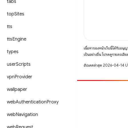
tabs
top
Sites
tts
tts
Engine
เนื้อหาของหน้าเว็บนี้ได้รับอนุ
types
เป็นอย่างอื่น โปรดดูรายละเอียด
user
Scripts
อัปเดตล่าสุด 2026-04-14 
vpn
Provider
wallpaper
มีส่วนร่วม
รายงานข้อบกพร่อง
web
Authentication
Proxy
ดูประเด็นที่เปิดอยู่
web
Navigation
web
Request