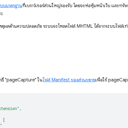
แบบมาตรฐาน
ที่เบราว์เซอร์ส่วนใหญ่รองรับ โดยจะห่อหุ้มหน้าเว็บ และทร
ยว
เหตุผลด้านความปลอดภัย ระบบจะโหลดไฟล์ MHTML ได้จากระบบไฟล์เท่
ทธิ์ "pageCapture" ใน
ไฟล์ Manifest ของส่วนขยาย
เพื่อใช้ pageCap
xtension"
,
:
[
"