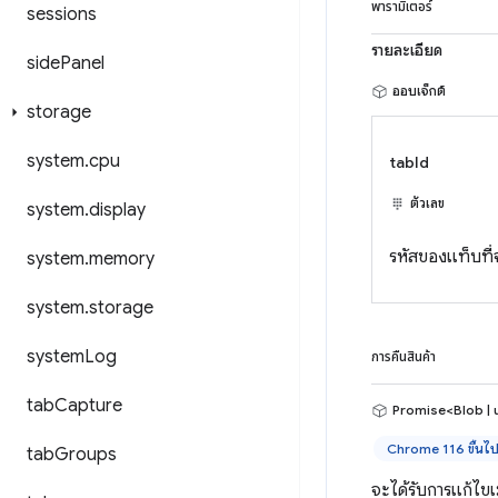
พารามิเตอร์
sessions
รายละเอียด
side
Panel
ออบเจ็กต์
storage
system
.
cpu
tabId
ตัวเลข
system
.
display
รหัสของแท็บที
system
.
memory
system
.
storage
system
Log
การคืนสินค้า
tab
Capture
Promise<Blob | 
Chrome 116 ขึ้นไ
tab
Groups
จะได้รับการแก้ไข