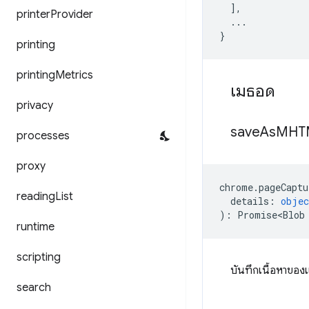
],
printer
Provider
...
}
printing
printing
Metrics
เมธอด
privacy
save
As
MHT
processes
proxy
chrome
.
pageCaptu
reading
List
details
:
objec
)
:
Promise<Blob
runtime
scripting
บันทึกเนื้อหาของ
search