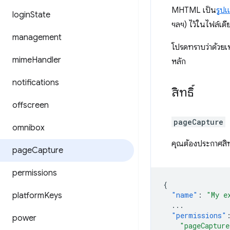
MHTML เป็น
รูป
login
State
ฯลฯ) ไว้ในไฟล์เดี
management
โปรดทราบว่าด้วย
mime
Handler
หลัก
notifications
สิทธิ์
offscreen
pageCapture
omnibox
คุณต้องประกาศสิ
page
Capture
permissions
{
"name"
:
"My e
platform
Keys
...
"permissions"
power
"pageCapture