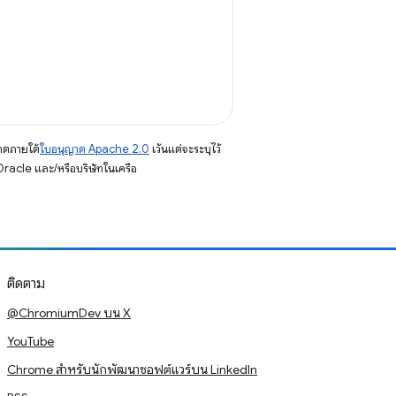
าตภายใต้
ใบอนุญาต Apache 2.0
เว้นแต่จะระบุไว้
racle และ/หรือบริษัทในเครือ
ติดตาม
@ChromiumDev บน X
YouTube
Chrome สำหรับนักพัฒนาซอฟต์แวร์บน LinkedIn