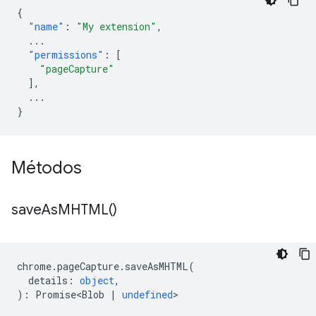
{
"name"
:
"My extension"
,
...
"permissions"
:
[
"pageCapture"
],
...
}
Métodos
save
As
MHTML(
)
chrome
.
pageCapture
.
saveAsMHTML
(
details
:
object
,
)
:
Promise<Blob
|
undefined
>