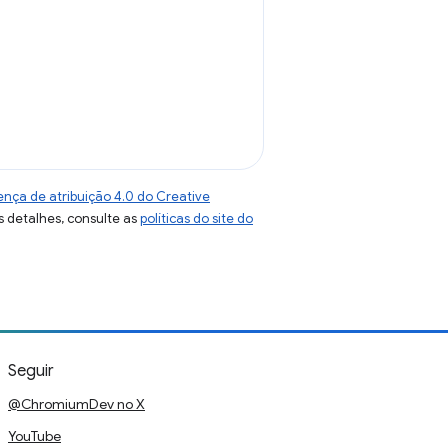
ença de atribuição 4.0 do Creative
s detalhes, consulte as
políticas do site do
Seguir
@ChromiumDev no X
YouTube