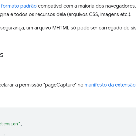
m
formato padrão
compatível com a maioria dos navegadores.
ina e todos os recursos dela (arquivos CSS, imagens etc.).
 segurança, um arquivo MHTML só pode ser carregado do si
s
eclarar a permissão "pageCapture" no
manifesto da extensão
xtension"
,
:
[