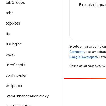
tab
Groups
É resolvida qu
tabs
top
Sites
tts
tts
Engine
Exceto em caso de indica
Commons
, e as amostra
types
Google Developers
. Java
user
Scripts
Última atualização 2026
vpn
Provider
wallpaper
Contribuir
Registre um bug
web
Authentication
Proxy
Veja as questões em aberto