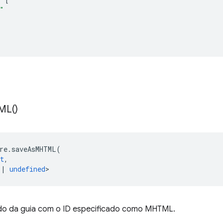
"
ML(
)
re
.
saveAsMHTML
(
t
,
|
undefined
>
do da guia com o ID especificado como MHTML.