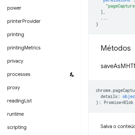
"pageCapture
power
],
...
printer
Provider
}
printing
Métodos
printing
Metrics
privacy
save
As
MHT
processes
proxy
chrome
.
pageCaptu
details
:
objec
reading
List
)
:
Promise<Blob
runtime
Salva o conteú
scripting