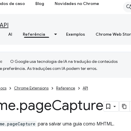
udos de caso
Blog
Novidades no Chrome
API
AI
Referência
Exemplos
Chrome Web Sto
O Google usa tecnologia de IA na tradução de conteúdos
e preferência. As traduções com IA podem ter erros.
ocs
Chrome Extensions
Reference
API
me
.
page
Capture
me.pageCapture
para salvar uma guia como MHTML.