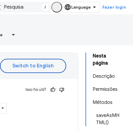
/
Fazer login
re
Nesta
página
Descrição
Permissões
Isso foi útil?
Métodos
saveAsMH
TML()