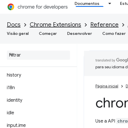
Documentos
Est
extensionTypes
Docs
Chrome Extensions
Reference
fileBrowserHandler
Visão geral
Começar
Desenvolver
Como fazer
file
System
Provider
font
Settings
gcm
para seu idioma d
history
Página inicial
D
i18n
chro
identity
idle
Use a API
chro
input
.
ime