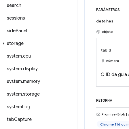
search
PARÂMETROS
sessions
detalhes
side
Panel
objeto
storage
tabId
system
.
cpu
número
system
.
display
O ID da guia
system
.
memory
system
.
storage
RETORNA
system
Log
Promise<Blob | 
tab
Capture
Chrome 116 ou m