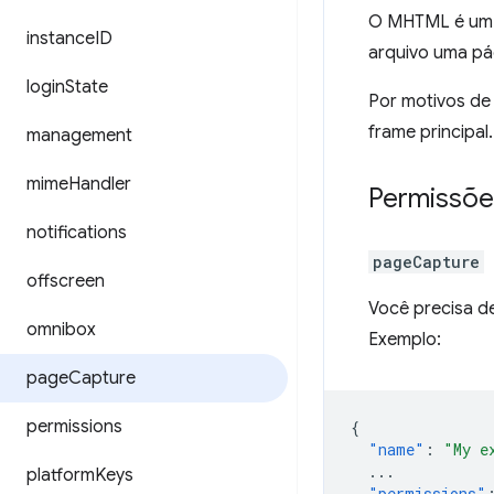
O MHTML é u
instance
ID
arquivo uma pág
login
State
Por motivos de
frame principal.
management
mime
Handler
Permissõe
notifications
pageCapture
offscreen
Você precisa d
omnibox
Exemplo:
page
Capture
permissions
{
"name"
:
"My e
...
platform
Keys
"permissions"