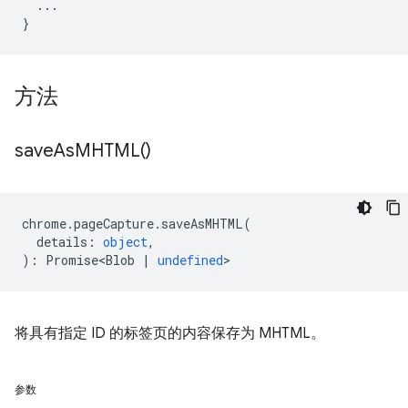
...
}
方法
save
As
MHTML(
)
chrome
.
pageCapture
.
saveAsMHTML
(
details
:
object
,
)
:
Promise<Blob
|
undefined
>
将具有指定 ID 的标签页的内容保存为 MHTML。
参数