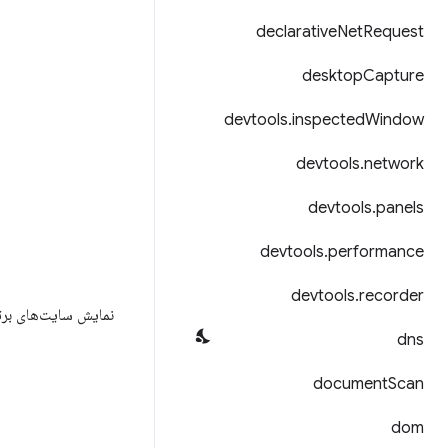
declarative
Net
Request
desktop
Capture
devtools
.
inspected
Window
devtools
.
network
devtools
.
panels
devtools
.
performance
devtools
.
recorder
نمایش سایت‌های برتر
dns
document
Scan
dom