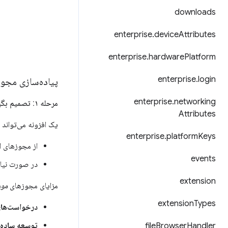
downloads
enterprise
.
device
Attributes
enterprise
.
hardware
Platform
enterprise
.
login
پیاده‌سازی مجو
enterprise
.
networking
مرحله ۱: تصمیم بگیرید کدام مجوزها الزامی و کدام‌ها اختیاری هستند
Attributes
یک افزونه می‌تواند 
enterprise
.
platform
Keys
از مجوزهای ال
events
در صورت نیاز 
extension
مزایای مجوزهای
مور
extension
Types
درخواست‌های
توسعه ساده‌ت
file
Browser
Handler