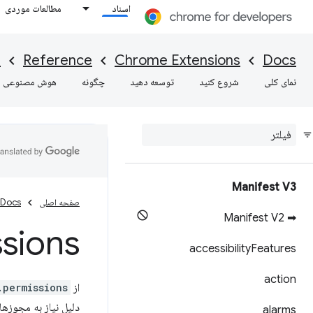
اسناد
مطالعات موردی
I
Reference
Chrome Extensions
Docs
نمای کلی
شروع کنید
توسعه دهید
چگونه
هوش مصنوعی
Manifest V3
صفحه اصلی
Docs
➡ Manifest V2
sions
accessibility
Features
action
از API
.permissions
دلیل نیاز به مجوزها
alarms