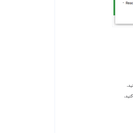
ید.
نید.