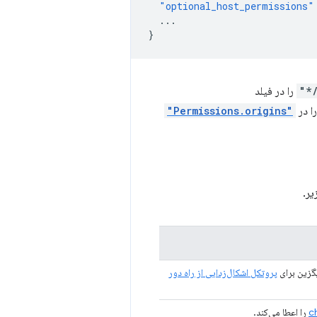
"optional_host_permissions"
...
}
را در فیلد
ا در
"Permissions.origins"
یر.
یگزین برای
پروتکل اشکال‌زدایی از راه دور
c
را اعطا می‌کند.