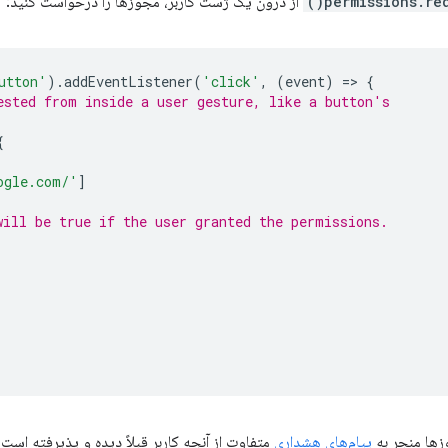
permissions.requ
از درون یک ژست کاربر، مجوزها را درخواست کنید:
utton'
).
addEventListener
(
'click'
,
(
event
)
=
>
{
ested from inside a user gesture, like a button's
{
ogle.com/'
]
will be true if the user granted the permissions.
زها منجر به
پیام‌های هشداری
متفاوت از آنچه کاربر قبلاً دیده و پذیرفته است،