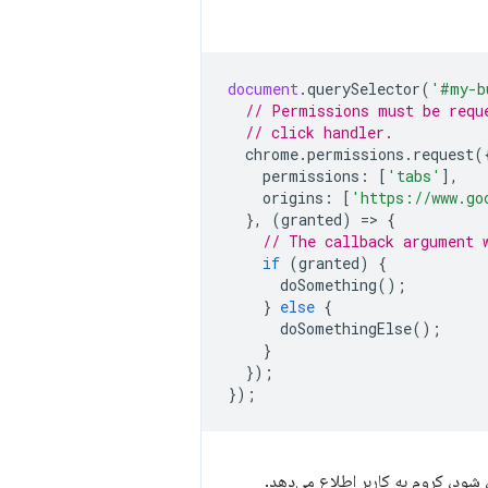
document
.
querySelector
(
'#my-b
// Permissions must be requ
// click handler.
chrome
.
permissions
.
request
(
permissions
:
[
'tabs'
],
origins
:
[
'https://www.go
},
(
granted
)
=
>
{
// The callback argument 
if
(
granted
)
{
doSomething
();
}
else
{
doSomethingElse
();
}
});
});
 شود، کروم به کاربر اطلاع می‌دهد.