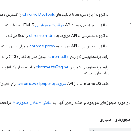
به افزونه اجازه می‌دهد تا قابلیت‌های
Chrome DevTools
را گسترش دهد.
به افزونه اجازه می‌دهد از API
موقعیت جغرافیایی
HTML5 استفاده کند.
به افزونه دسترسی به API مربوط به
chrome.mdns
را اعطا می‌کند.
به افزونه دسترسی به API مربوط به
chrome.proxy
را برای مدیریت تنظ
رابط برنامه‌نویسی کاربردی
chrome.tts،
تبدیل متن به گفتار (TTS) را به صورت ترکیبی پخش می‌کند.
رابط برنامه‌نویسی کاربردی
chrome.ttsEngine
پیاده‌سازی می‌کند.
فقط ChromeOS
. از API
مربوط به chrome.wallpaper
برای تغییر تصویر زمینه
 در مورد مجوزهای موجود و هشدارهای آنها، به
بخش «اعلان مجوزها»
مراجعه 