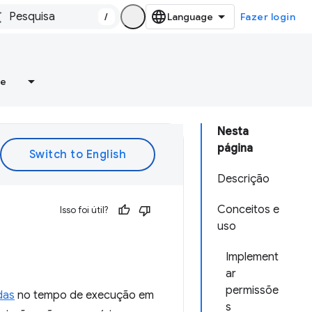
/
Fazer login
re
Nesta
página
Descrição
Conceitos e
Isso foi útil?
uso
Implement
ar
permissõe
das
no tempo de execução em
s