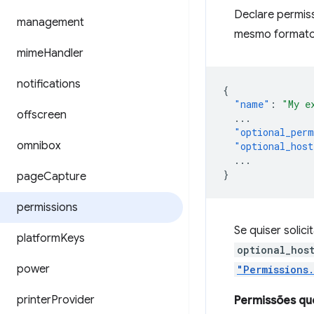
Declare permis
management
mesmo format
mime
Handler
notifications
{
"name"
:
"My e
offscreen
...
"optional_perm
omnibox
"optional_host
...
}
page
Capture
permissions
Se quiser solic
platform
Keys
optional_hos
power
"Permissions
printer
Provider
Permissões q