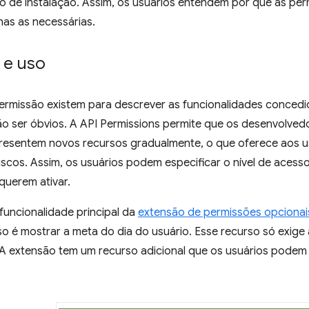
o de instalação. Assim, os usuários entendem por que as per
s as necessárias.
 e uso
permissão existem para descrever as funcionalidades concedi
o ser óbvios. A API Permissions permite que os desenvolved
resentem novos recursos gradualmente, o que oferece aos u
iscos. Assim, os usuários podem especificar o nível de aces
querem ativar.
funcionalidade principal da
extensão de permissões opcionai
so é mostrar a meta do dia do usuário. Esse recurso só exig
. A extensão tem um recurso adicional que os usuários podem 