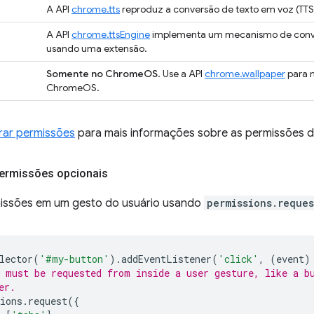
A API
chrome.tts
reproduz a conversão de texto em voz (TTS)
A API
chrome.ttsEngine
implementa um mecanismo de conver
usando uma extensão.
Somente no ChromeOS
. Use a API
chrome.wallpaper
para 
ChromeOS.
rar permissões
para mais informações sobre as permissões dis
 permissões opcionais
rmissões em um gesto do usuário usando
permissions.reques
lector
(
'#my-button'
).
addEventListener
(
'click'
,
(
event
)
 must be requested from inside a user gesture, like a b
er.
ions
.
request
({