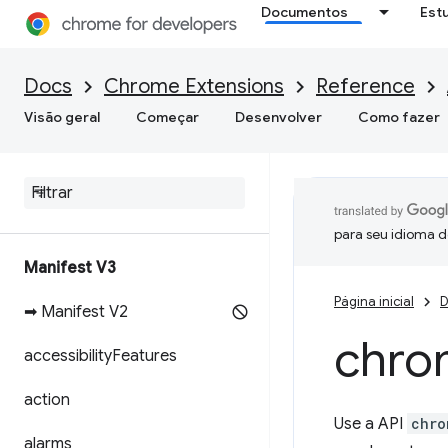
Documentos
Est
Docs
Chrome Extensions
Reference
Visão geral
Começar
Desenvolver
Como fazer
para seu idioma d
Manifest V3
Página inicial
D
➡ Manifest V2
chro
accessibility
Features
action
Use a API
chro
alarms