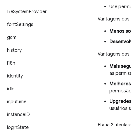
Use permi
file
System
Provider
Vantagens das
font
Settings
Menos sol
gcm
Desenvol
history
Vantagens das
i18n
Mais seg
as permis
identity
Melhores 
idle
permissão
Upgrades
input
.
ime
usuários 
instance
ID
Etapa 2: decla
login
State