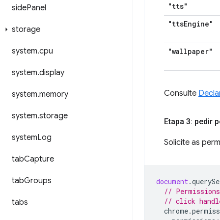
"tts"
side
Panel
"tts
Engine"
storage
system
.
cpu
"wallpaper"
system
.
display
Consulte
Decla
system
.
memory
system
.
storage
Etapa 3: pedir
system
Log
Solicite as pe
tab
Capture
tab
Groups
document
.
querySe
// Permissions
// click handl
tabs
chrome
.
permiss