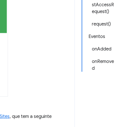
stAccessR
equest()
request()
Eventos
onAdded
onRemove
d
Sites
, que tem a seguinte