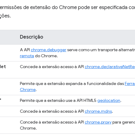
permissões de extensão do Chrome pode ser especificada co
ções.
Descrição
A API
chrome.debugger
serve como um transporte alternati
remota
do Chrome.
Net
Concede à extensão acesso à API
chrome.declarativeNetRe
Permite que a extensão expanda a funcionalidade das
Ferr
Chrome
.
"
Permite que a extensão use a API HTML5
geolocation
.
Concede à extensão acesso à API
chrome.mdns
.
Concede à extensão acesso à API
chrome.proxy
para gerenc
Chrome.