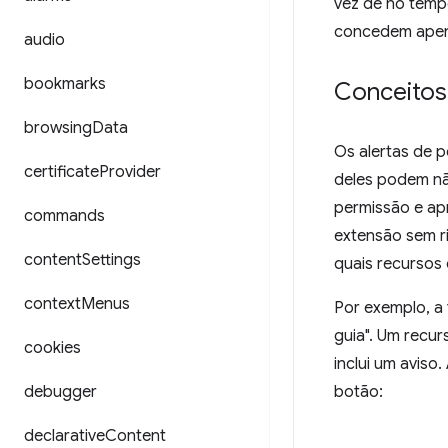
vez de no temp
concedem apena
audio
bookmarks
Conceitos
browsing
Data
Os alertas de 
certificate
Provider
deles podem nã
permissão e ap
commands
extensão sem r
content
Settings
quais recursos 
context
Menus
Por exemplo, a 
guia". Um recur
cookies
inclui um aviso
debugger
botão:
declarative
Content