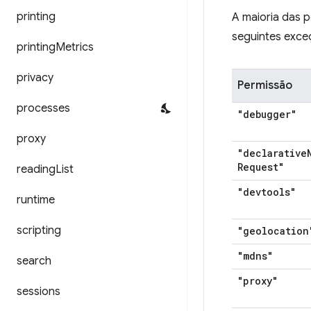
printing
A maioria das 
seguintes exce
printing
Metrics
privacy
Permissão
processes
"debugger"
proxy
"declarative
Request"
reading
List
"devtools"
runtime
scripting
"geolocation
"mdns"
search
"proxy"
sessions