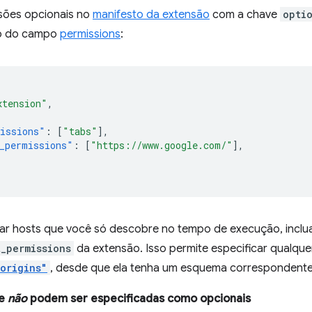
sões opcionais no
manifesto da extensão
com a chave
opti
o do campo
permissions
:
xtension"
,
issions"
:
[
"tabs"
],
_permissions"
:
[
"https://www.google.com/"
],
itar hosts que você só descobre no tempo de execução, incl
t_permissions
da extensão. Isso permite especificar qualqu
.origins"
, desde que ela tenha um esquema correspondente
ue
não
podem ser especificadas como opcionais