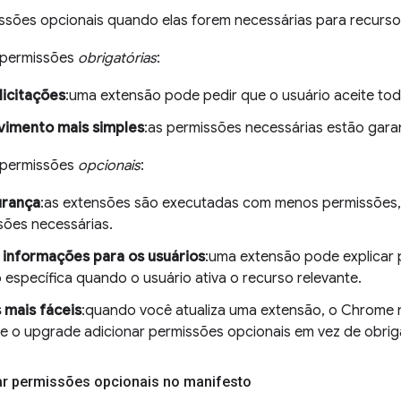
ssões opcionais quando elas forem necessárias para recurso
 permissões
obrigatórias
:
icitações
:uma extensão pode pedir que o usuário aceite to
vimento mais simples
:as permissões necessárias estão gara
 permissões
opcionais
:
urança
:as extensões são executadas com menos permissões, 
sões necessárias.
informações para os usuários
:uma extensão pode explicar 
 específica quando o usuário ativa o recurso relevante.
 mais fáceis
:quando você atualiza uma extensão, o Chrome 
se o upgrade adicionar permissões opcionais em vez de obrig
rar permissões opcionais no manifesto