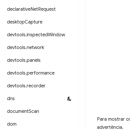
declarative
Net
Request
desktop
Capture
devtools
.
inspected
Window
devtools
.
network
devtools
.
panels
devtools
.
performance
devtools
.
recorder
dns
document
Scan
Para mostrar os
dom
advertência.