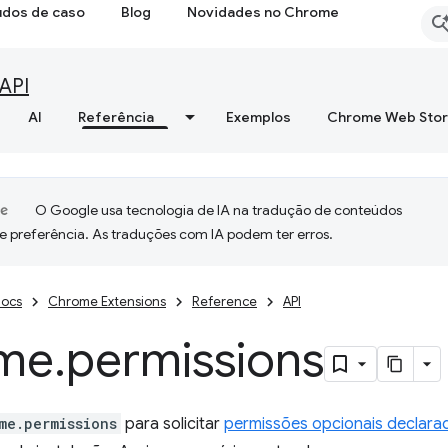
udos de caso
Blog
Novidades no Chrome
API
AI
Referência
Exemplos
Chrome Web Sto
O Google usa tecnologia de IA na tradução de conteúdos
e preferência. As traduções com IA podem ter erros.
ocs
Chrome Extensions
Reference
API
me
.
permissions
me.permissions
para solicitar
permissões opcionais declara