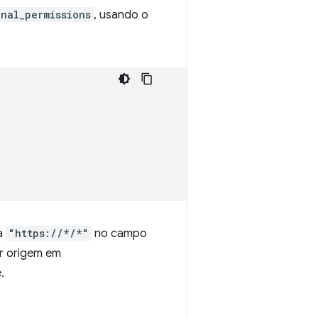
onal_permissions
, usando o
ua
"https://*/*"
no campo
er origem em
.