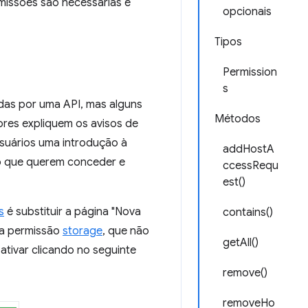
missões são necessárias e
opcionais
Tipos
Permission
s
das por uma API, mas alguns
Métodos
ores expliquem os avisos de
suários uma introdução à
addHostA
so que querem conceder e
ccessRequ
est()
s
é substituir a página "Nova
contains()
e a permissão
storage
, que não
getAll()
ativar clicando no seguinte
remove()
removeHo