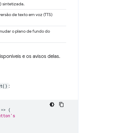
 sintetizada.
são de texto em voz (TTS)
mudar o plano de fundo do
poníveis e os avisos delas.
t()
:
=
>
{
utton's