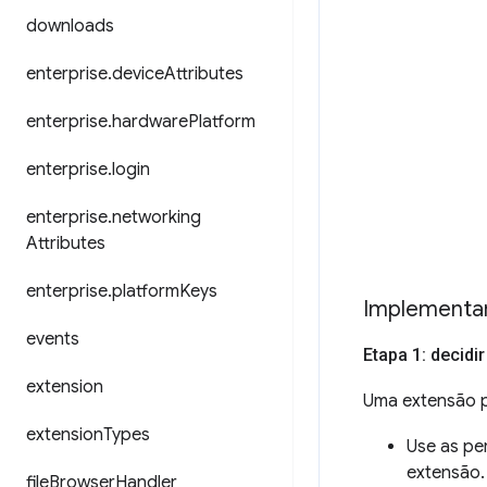
downloads
enterprise
.
device
Attributes
enterprise
.
hardware
Platform
enterprise
.
login
enterprise
.
networking
Attributes
enterprise
.
platform
Keys
Implementar
events
Etapa 1: decid
extension
Uma extensão po
extension
Types
Use as pe
extensão.
file
Browser
Handler