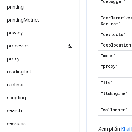
"debugger"
printing
"declarative
printing
Metrics
Request"
privacy
"devtools"
"geolocation
processes
"mdns"
proxy
"proxy"
reading
List
"tts"
runtime
"tts
Engine"
scripting
"wallpaper"
search
sessions
Xem phần
Khai