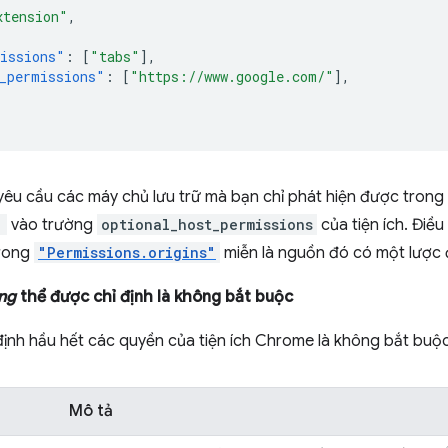
xtension"
,
issions"
:
[
"tabs"
],
_permissions"
:
[
"https://www.google.com/"
],
êu cầu các máy chủ lưu trữ mà bạn chỉ phát hiện được trong 
"
vào trường
optional_host_permissions
của tiện ích. Điề
trong
"Permissions.origins"
miễn là nguồn đó có một lược 
ng
thể được chỉ định là không bắt buộc
định hầu hết các quyền của tiện ích Chrome là không bắt buộ
Mô tả