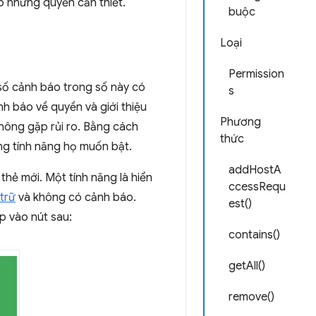
ấp những quyền cần thiết.
buộc
Loại
Permission
ố cảnh báo trong số này có
s
nh báo về quyền và giới thiệu
Phương
không gặp rủi ro. Bằng cách
thức
ng tính năng họ muốn bật.
addHostA
 thẻ mới. Một tính năng là hiển
ccessRequ
 trữ
và không có cảnh báo.
est()
p vào nút sau:
contains()
getAll()
remove()