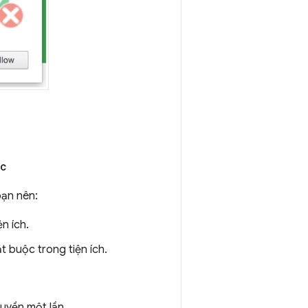
ộc
bạn nên:
n ích.
 buộc trong tiện ích.
uyền một lần.