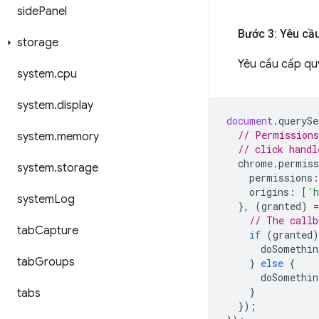
side
Panel
Bước 3: Yêu cầ
storage
Yêu cầu cấp qu
system
.
cpu
system
.
display
document
.
querySe
// Permissions
system
.
memory
// click handl
chrome
.
permiss
system
.
storage
permissions
:
origins
:
[
'h
system
Log
},
(
granted
)
=
// The callb
tab
Capture
if
(
granted
)
doSomethin
tab
Groups
}
else
{
doSomethin
}
tabs
});