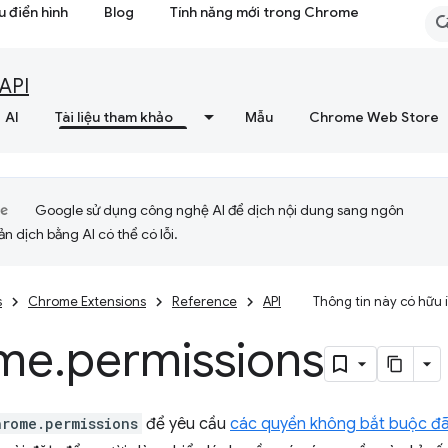
 điển hình
Blog
Tính năng mới trong Chrome
API
AI
Tài liệu tham khảo
Mẫu
Chrome Web Store
Google sử dụng công nghệ AI để dịch nội dung sang ngôn
ản dịch bằng AI có thể có lỗi.
s
Chrome Extensions
Reference
API
Thông tin này có hữu
me
.
permissions
hrome.permissions
để yêu cầu
các quyền không bắt buộc đã