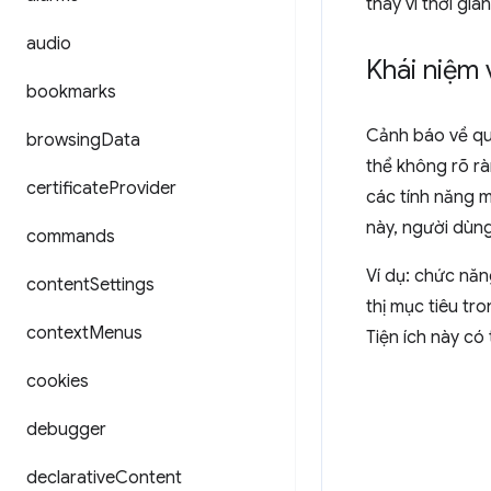
thay vì thời gi
audio
Khái niệm 
bookmarks
Cảnh báo về qu
browsing
Data
thể không rõ rà
certificate
Provider
các tính năng m
này, người dùn
commands
Ví dụ: chức năn
content
Settings
thị mục tiêu tr
context
Menus
Tiện ích này c
cookies
debugger
declarative
Content