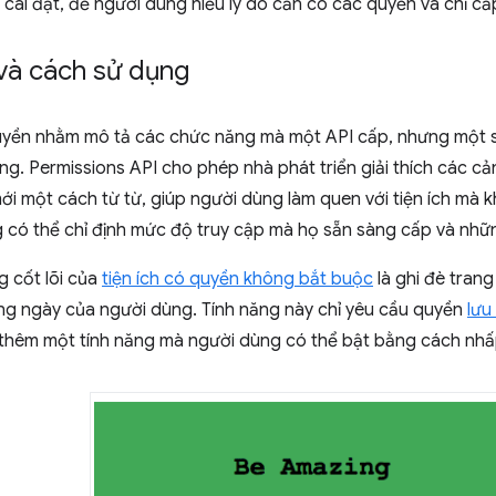
an cài đặt, để người dùng hiểu lý do cần có các quyền và chỉ c
và cách sử dụng
yền nhằm mô tả các chức năng mà một API cấp, nhưng một s
ng. Permissions API cho phép nhà phát triển giải thích các cả
ới một cách từ từ, giúp người dùng làm quen với tiện ích mà 
g có thể chỉ định mức độ truy cập mà họ sẵn sàng cấp và nhữ
g cốt lõi của
tiện ích có quyền không bắt buộc
là ghi đè trang
ong ngày của người dùng. Tính năng này chỉ yêu cầu quyền
lưu
ó thêm một tính năng mà người dùng có thể bật bằng cách nhấ