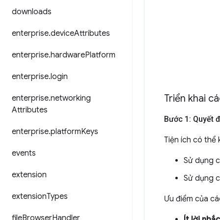
downloads
enterprise
.
device
Attributes
enterprise
.
hardware
Platform
enterprise
.
login
Triển khai c
enterprise
.
networking
Attributes
Bước 1: Quyết 
enterprise
.
platform
Keys
Tiện ích có thể
events
Sử dụng c
extension
Sử dụng c
extension
Types
Ưu điểm của c
file
Browser
Handler
Ít lời nhắ