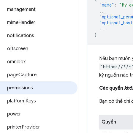
"name"
:
"My e
management
...
"optional_perm
mime
Handler
"optional_host
...
}
notifications
offscreen
Nếu bạn muốn y
omnibox
"https://*/*
page
Capture
kỳ nguồn nào 
permissions
Các quyền
khô
platform
Keys
Bạn có thể chỉ 
power
Quyền
printer
Provider