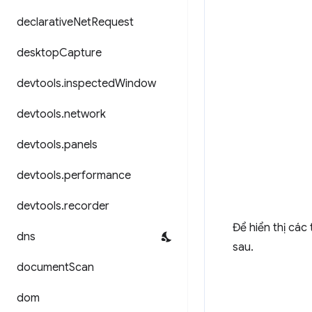
declarative
Net
Request
desktop
Capture
devtools
.
inspected
Window
devtools
.
network
devtools
.
panels
devtools
.
performance
devtools
.
recorder
Để hiển thị cá
dns
sau.
document
Scan
dom