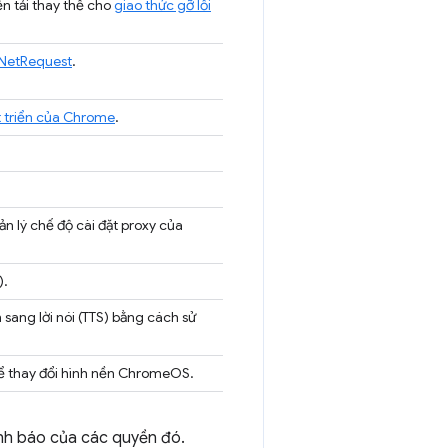
n tải thay thế cho
giao thức gỡ lỗi
eNetRequest
.
 triển của Chrome
.
n lý chế độ cài đặt proxy của
).
sang lời nói (TTS) bằng cách sử
 thay đổi hình nền ChromeOS.
ảnh báo của các quyền đó.