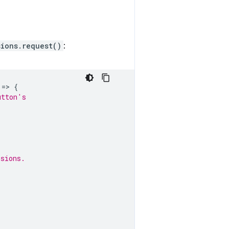
sions.request()
:
=
>
{
utton's
ssions.