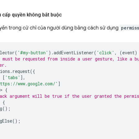
u cấp quyền không bắt buộc
yền trong cử chỉ của người dùng bằng cách sử dụng
permis
lector
(
'#my-button'
).
addEventListener
(
'click'
,
(
event
)
 must be requested from inside a user gesture, like a b
er.
ions
.
request
({
[
'tabs'
],
ttps://www.google.com/'
]
>
{
ack argument will be true if the user granted the permi
{
g
();
gElse
();