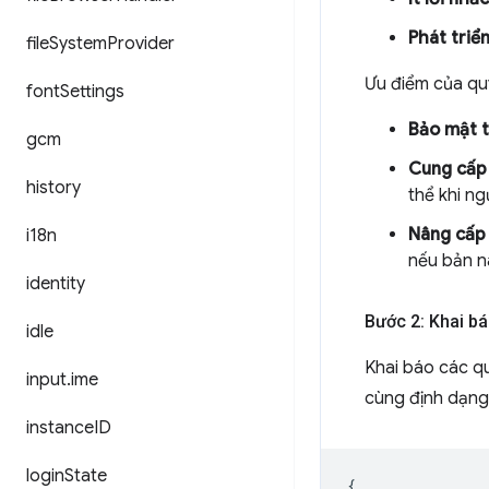
Phát triể
file
System
Provider
Ưu điểm của q
font
Settings
Bảo mật t
gcm
Cung cấp 
history
thể khi ng
Nâng cấp
i18n
nếu bản n
identity
Bước 2: Khai bá
idle
Khai báo các q
input
.
ime
cùng định dạng
instance
ID
login
State
{