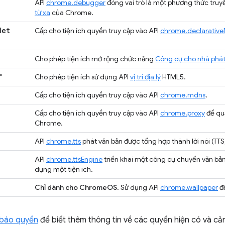
API
chrome.debugger
đóng vai trò là một phương thức truyề
từ xa
của Chrome.
Net
Cấp cho tiện ích quyền truy cập vào API
chrome.declarativ
Cho phép tiện ích mở rộng chức năng
Công cụ cho nhà phát
"
Cho phép tiện ích sử dụng API
vị trí địa lý
HTML5.
Cấp cho tiện ích quyền truy cập vào API
chrome.mdns
.
Cấp cho tiện ích quyền truy cập vào API
chrome.proxy
để quả
Chrome.
API
chrome.tts
phát văn bản được tổng hợp thành lời nói (TTS
API
chrome.ttsEngine
triển khai một công cụ chuyển văn bản 
dụng một tiện ích.
Chỉ dành cho ChromeOS
. Sử dụng API
chrome.wallpaper
để
 báo quyền
để biết thêm thông tin về các quyền hiện có và c