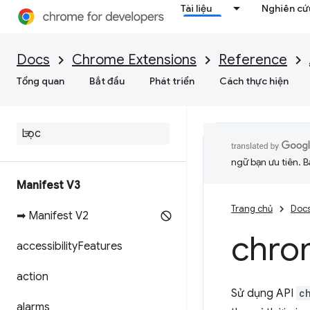
Tài liệu
Nghiên cứu
Docs
Chrome Extensions
Reference
Tổng quan
Bắt đầu
Phát triển
Cách thực hiện
ngữ bạn ưu tiên. B
Manifest V3
Trang chủ
Doc
➡ Manifest V2
chro
accessibility
Features
action
Sử dụng API
c
alarms