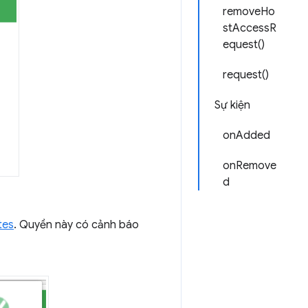
removeHo
stAccessR
equest()
request()
Sự kiện
onAdded
onRemove
d
tes
. Quyền này có cảnh báo