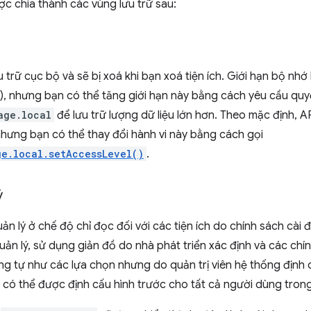
c chia thành các vùng lưu trữ sau:
u trữ cục bộ và sẽ bị xoá khi bạn xoá tiện ích. Giới hạn bộ n
c), nhưng bạn có thể tăng giới hạn này bằng cách yêu cầu qu
age.local
để lưu trữ lượng dữ liệu lớn hơn. Theo mặc định, 
nhưng bạn có thể thay đổi hành vi này bằng cách gọi
ge.local.setAccessLevel()
.
ý
n lý ở chế độ chỉ đọc đối với các tiện ích do chính sách cài 
uản lý, sử dụng giản đồ do nhà phát triển xác định và các ch
g tự như các lựa chọn nhưng do quản trị viên hệ thống định c
h có thể được định cấu hình trước cho tất cả người dùng tron