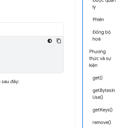
Được quản
lý
Phiên
Đồng bộ
hoá
Phương
thức và sự
kiện
get()
 sau đây:
getBytesIn
Use()
getKeys()
remove()