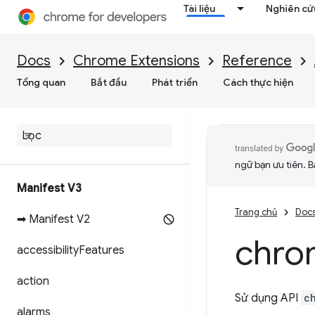
Tài liệu
Nghiên cứu
Docs
Chrome Extensions
Reference
Tổng quan
Bắt đầu
Phát triển
Cách thực hiện
ngữ bạn ưu tiên. B
Manifest V3
Trang chủ
Doc
➡ Manifest V2
chro
accessibility
Features
action
Sử dụng API
c
alarms