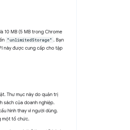
hớ là 10 MB (5 MB trong Chrome
yền
"unlimitedStorage"
. Bạn
API này được cung cấp cho tập
đặt. Thư mục này do quản trị
ính sách của doanh nghiệp.
ấu hình thay vì người dùng.
g một tổ chức.