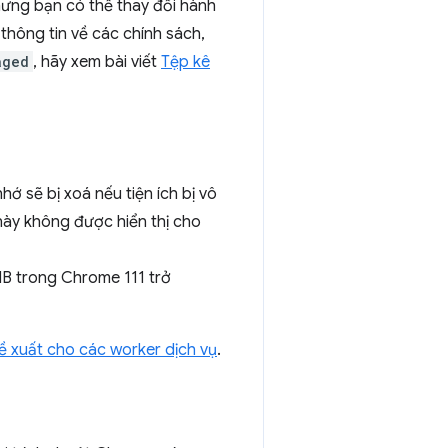
hưng bạn có thể thay đổi hành
t thông tin về các chính sách,
aged
, hãy xem bài viết
Tệp kê
hớ sẽ bị xoá nếu tiện ích bị vô
I này không được hiển thị cho
 MB trong Chrome 111 trở
ề xuất cho các worker dịch vụ
.