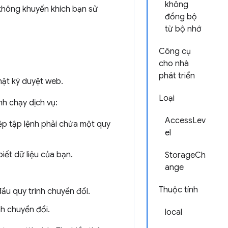
không
không khuyến khích bạn sử
đồng bộ
từ bộ nhớ
Công cụ
cho nhà
phát triển
hật ký duyệt web.
Loại
nh chạy dịch vụ:
AccessLev
Tệp tập lệnh phải chứa một quy
el
iết dữ liệu của bạn.
StorageCh
ange
Thuộc tính
ầu quy trình chuyển đổi.
nh chuyển đổi.
local