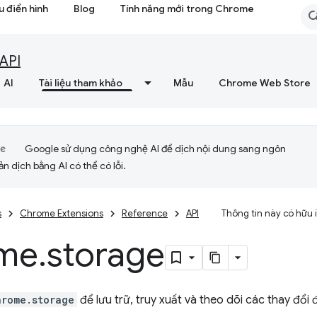
 điển hình
Blog
Tính năng mới trong Chrome
API
AI
Tài liệu tham khảo
Mẫu
Chrome Web Store
Google sử dụng công nghệ AI để dịch nội dung sang ngôn
ản dịch bằng AI có thể có lỗi.
s
Chrome Extensions
Reference
API
Thông tin này có hữu
me
.
storage
hrome.storage
để lưu trữ, truy xuất và theo dõi các thay đổi 