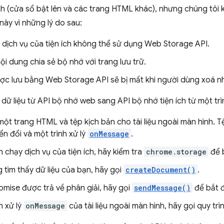
h (cửa sổ bật lên và các trang HTML khác), nhưng chúng tôi 
này vì những lý do sau:
y dịch vụ của tiện ích không thể sử dụng Web Storage API.
ội dung chia sẻ bộ nhớ với trang lưu trữ.
ược lưu bằng Web Storage API sẽ bị mất khi người dùng xoá n
dữ liệu từ API bộ nhớ web sang API bộ nhớ tiện ích từ một trì
một trang HTML và tệp kịch bản cho tài liệu ngoài màn hình. 
ển đổi và một trình xử lý
onMessage
.
h chạy dịch vụ của tiện ích, hãy kiểm tra
chrome.storage
để b
 tìm thấy dữ liệu của bạn, hãy gọi
createDocument()
.
omise được trả về phân giải, hãy gọi
sendMessage()
để bắt đ
h xử lý
onMessage
của tài liệu ngoài màn hình, hãy gọi quy trì