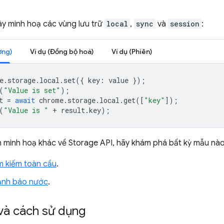
y minh hoạ các vùng lưu trữ
local
,
sync
và
session
:
ơng)
Ví dụ (Đồng bộ hoá)
Ví dụ (Phiên)
e
.
storage
.
local
.
set
({
key
:
value
});
(
"Value is set"
);
t
=
await
chrome
.
storage
.
local
.
get
([
"key"
]);
(
"Value is "
+
result
.
key
);
 minh hoạ khác về Storage API, hãy khám phá bất kỳ mẫu nào
ìm kiếm toàn cầu
.
cảnh báo nước
.
và cách sử dụng