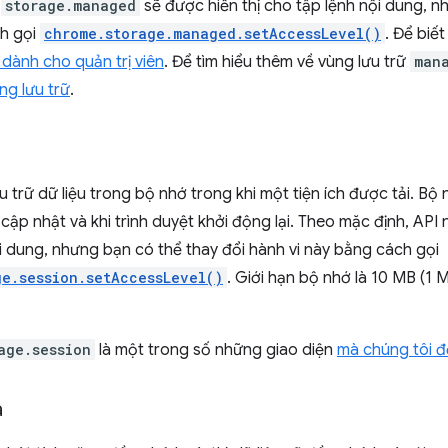
,
storage.managed
sẽ được hiển thị cho tập lệnh nội dung, n
ch gọi
chrome.storage.managed.setAccessLevel()
. Để biế
u dành cho quản trị viên
. Để tìm hiểu thêm về vùng lưu trữ
man
ng lưu trữ
.
 trữ dữ liệu trong bộ nhớ trong khi một tiện ích được tải. Bộ n
i, cập nhật và khi trình duyệt khởi động lại. Theo mặc định, AP
i dung, nhưng bạn có thể thay đổi hành vi này bằng cách gọi
ge.session.setAccessLevel()
. Giới hạn bộ nhớ là 10 MB (1
age.session
là một trong số những giao diện
mà chúng tôi đ
á