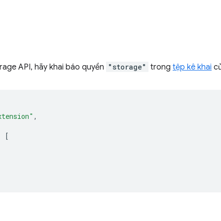
rage API, hãy khai báo quyền
"storage"
trong
tệp kê khai
củ
xtension"
,
:
[