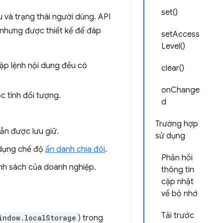
set()
u và trạng thái người dùng. API
, nhưng được thiết kế để đáp
setAccess
Level()
 tập lệnh nội dung đều có
clear()
onChange
c tính đối tượng.
d
Trường hợp
ẫn được lưu giữ.
sử dụng
 dụng chế độ
ẩn danh chia đôi
.
Phản hồi
nh sách của doanh nghiệp.
thông tin
cập nhật
về bộ nhớ
Tải trước
indow.localStorage
) trong