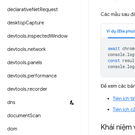
declarative
Net
Request
Các mẫu sau đâ
desktop
Capture
Ví dụ (Địa phư
devtools
.
inspected
Window
await
chrom
devtools
.
network
console
.
log
const
resul
devtools
.
panels
console
.
log
devtools
.
performance
Để xem các bản
devtools
.
recorder
Tiện ích t
dns
Tiện ích 
document
Scan
Khái niệm 
dom