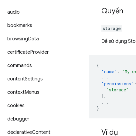
Quyền
audio
bookmarks
storage
browsing
Data
Để sử dụng Sto
certificate
Provider
commands
{
"name"
:
"My e
...
content
Settings
"permissions"
"storage"
context
Menus
],
...
cookies
}
debugger
Ví dụ
declarative
Content