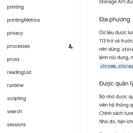
Storage API đượ
printing
Địa phương
printing
Metrics
Dữ liệu được lư
privacy
113 trở về trướ
processes
nên dùng
stor
lệnh nội dung, 
proxy
chrome.stora
reading
List
Được quản l
runtime
Bộ nhớ được quả
scripting
viên hệ thống q
search
Chính sách tươn
Nhờ đó, tiện íc
sessions