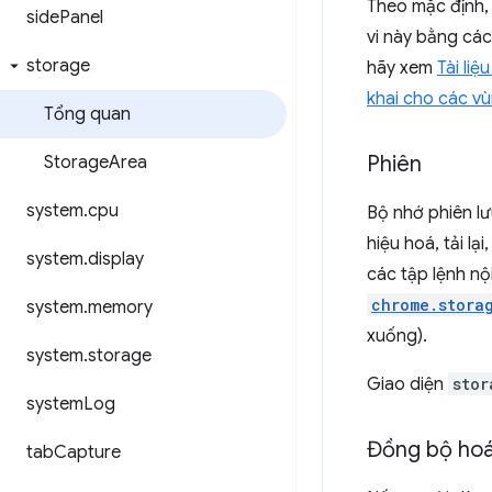
Theo mặc định
side
Panel
vi này bằng cá
storage
hãy xem
Tài liệ
khai cho các vù
Tổng quan
Phiên
Storage
Area
system
.
cpu
Bộ nhớ phiên lưu
hiệu hoá, tải lạ
system
.
display
các tập lệnh nộ
chrome.stora
system
.
memory
xuống).
system
.
storage
Giao diện
stor
system
Log
Đồng bộ ho
tab
Capture