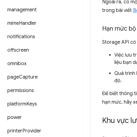
Ngoài ra, có mộ
management
trong bài viết
B
mime
Handler
Hạn mức bộ 
notifications
Storage API có
offscreen
Việc lưu 
liệu bạn d
omnibox
Quá trình 
page
Capture
đó.
permissions
Để biết thông t
hạn mức, hãy x
platform
Keys
power
Khu vực lư
printer
Provider