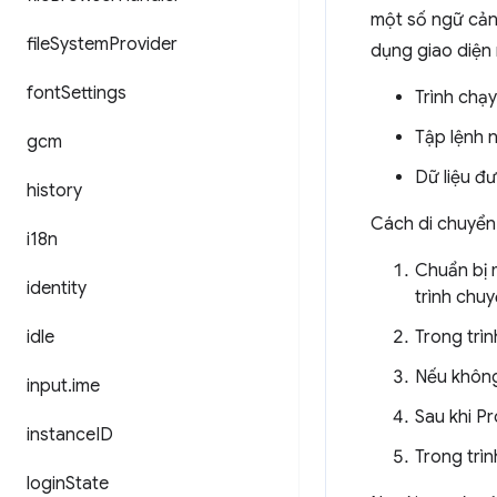
một số ngữ cản
file
System
Provider
dụng giao diện 
font
Settings
Trình chạ
Tập lệnh n
gcm
Dữ liệu đ
history
Cách di chuyển 
i18n
Chuẩn bị 
identity
trình chuy
idle
Trong trìn
Nếu không
input
.
ime
Sau khi Pr
instance
ID
Trong trìn
login
State