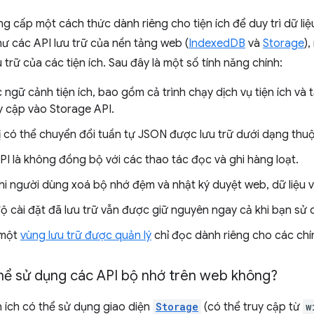
g cấp một cách thức dành riêng cho tiện ích để duy trì dữ liệ
ư các API lưu trữ của nền tảng web (
IndexedDB
và
Storage
)
 trữ của các tiện ích. Sau đây là một số tính năng chính:
 ngữ cảnh tiện ích, bao gồm cả trình chạy dịch vụ tiện ích và
y cập vào Storage API.
rị có thể chuyển đổi tuần tự JSON được lưu trữ dưới dạng thuộ
PI là không đồng bộ với các thao tác đọc và ghi hàng loạt.
hi người dùng xoá bộ nhớ đệm và nhật ký duyệt web, dữ liệu v
ộ cài đặt đã lưu trữ vẫn được giữ nguyên ngay cả khi bạn sử
 một
vùng lưu trữ được quản lý
chỉ đọc dành riêng cho các chí
thể sử dụng các API bộ nhớ trên web không?
 ích có thể sử dụng giao diện
Storage
(có thể truy cập từ
w