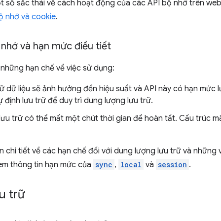
t số sắc thái về cách hoạt động của các API bộ nhớ trên web 
ộ nhớ và cookie
.
nhớ và hạn mức điều tiết
 những hạn chế về việc sử dụng:
trữ dữ liệu sẽ ảnh hưởng đến hiệu suất và API này có hạn mức 
ự định lưu trữ để duy trì dung lượng lưu trữ.
lưu trữ có thể mất một chút thời gian để hoàn tất. Cấu trúc m
in chi tiết về các hạn chế đối với dung lượng lưu trữ và những 
em thông tin hạn mức của
sync
,
local
và
session
.
u trữ