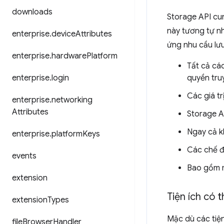
downloads
Storage API cun
này tương tự nh
enterprise
.
device
Attributes
ứng nhu cầu lưu
enterprise
.
hardware
Platform
Tất cả các
enterprise
.
login
quyền tru
Các giá t
enterprise
.
networking
Attributes
Storage A
Ngay cả k
enterprise
.
platform
Keys
Các chế đ
events
Bao gồm
extension
Tiện ích có 
extension
Types
Mặc dù các tiện
file
Browser
Handler