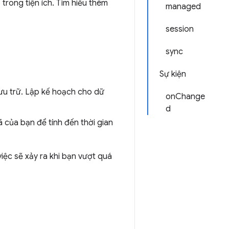
trong tiện ích. Tìm hiểu thêm
managed
session
sync
Sự kiện
lưu trữ. Lập kế hoạch cho dữ
onChange
d
ã của bạn để tính đến thời gian
việc sẽ xảy ra khi bạn vượt quá