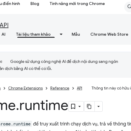
 điển hình
Blog
Tính năng mới trong Chrome
API
AI
Tài liệu tham khảo
Mẫu
Chrome Web Store
Google sử dụng công nghệ AI để dịch nội dung sang ngôn
ản dịch bằng AI có thể có lỗi.
s
Chrome Extensions
Reference
API
Thông tin này có hữu
me
.
runtime
hrome.runtime
để truy xuất trình chạy dịch vụ, trả về thông ti