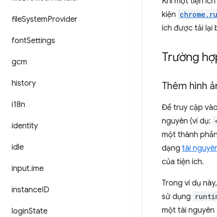
Khi một tiện íc
kiện
chrome.r
file
System
Provider
ích được tải lạ
font
Settings
Trường hợ
gcm
history
Thêm hình ả
i18n
Để truy cập vào
nguyên (ví dụ:
identity
một thành phần 
idle
dạng
tài nguyê
của tiện ích.
input
.
ime
Trong ví dụ này
instance
ID
sử dụng
runti
một tài nguyên 
login
State