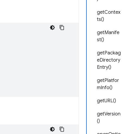
getContex
ts()
getManife
st()
getPackag
eDirectory
Entry()
getPlatfor
mInfo()
getURL()
getVersion
()