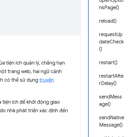
openOptio
nsPage()
reload()
requestUp
dateCheck
()
restart()
a tiện ích quản lý, chẳng hạn
một trang web, hai ngữ cảnh
restartAfte
ích có thể sử dụng
truyền
rDelay()
sendMess
a tiện ích để khởi động giao
age()
do nhà phát triển xác định đến
sendNative
Message()