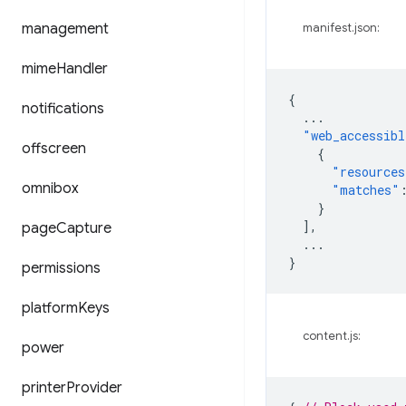
management
manifest.json:
mime
Handler
{
notifications
...
"web_accessibl
offscreen
{
"resources
omnibox
"matches"
}
],
page
Capture
...
}
permissions
platform
Keys
content.js:
power
printer
Provider