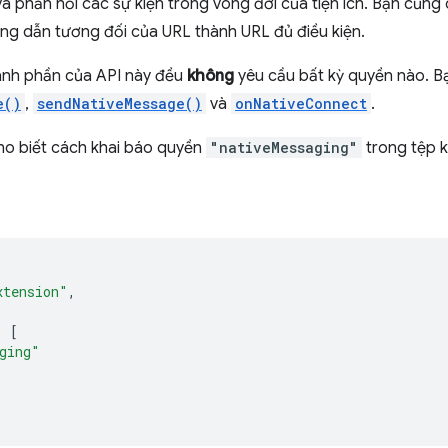
và phản hồi các sự kiện trong vòng đời của tiện ích. Bạn cũng
ng dẫn tương đối của URL thành URL đủ điều kiện.
ành phần của API này đều
không
yêu cầu bất kỳ quyền nào. B
e()
,
sendNativeMessage()
và
onNativeConnect
.
cho biết cách khai báo quyền
"nativeMessaging"
trong tệp k
xtension"
,
:
[
ging"