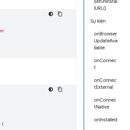
setUninstal
lURL()
Sự kiện
er
onBrowser
UpdateAva
ilable
onConnec
t
onConnec
tExternal
onConnec
tNative
onInstalled
{