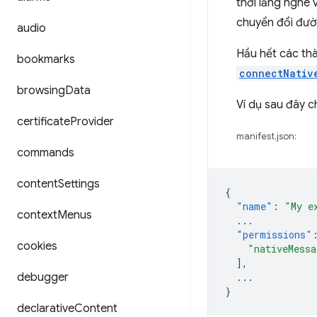
thời lắng nghe 
chuyển đổi đườ
audio
Hầu hết các th
bookmarks
connectNativ
browsing
Data
Ví dụ sau đây 
certificate
Provider
manifest.json:
commands
content
Settings
{
"name"
:
"My e
context
Menus
...
"permissions"
cookies
"nativeMessa
],
debugger
...
}
declarative
Content