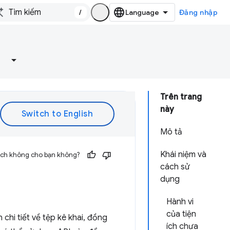
/
Đăng nhập
Trên trang
này
Mô tả
Khái niệm và
 ích không cho bạn không?
cách sử
dụng
Hành vi
của tiện
n chi tiết về tệp kê khai, đồng
ích chưa