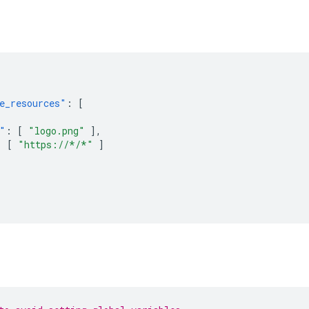
e_resources"
:
[
"
:
[
"logo.png"
],
:
[
"https://*/*"
]