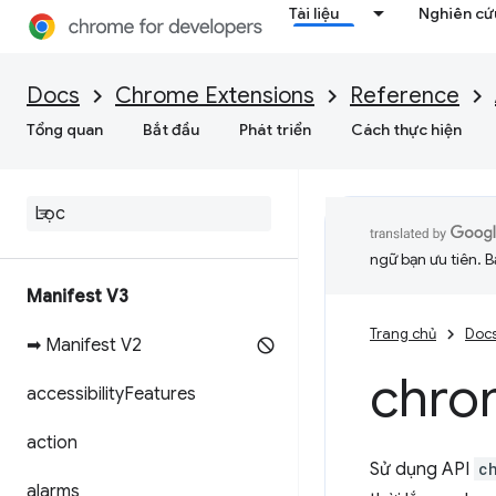
Tài liệu
Nghiên cứu
Docs
Chrome Extensions
Reference
Tổng quan
Bắt đầu
Phát triển
Cách thực hiện
ngữ bạn ưu tiên. B
Manifest V3
Trang chủ
Doc
➡ Manifest V2
chro
accessibility
Features
action
Sử dụng API
c
alarms