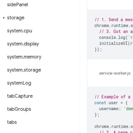
side
Panel
storage
// 1. Send a mes
chrome
.
runtime
.
s
system
.
cpu
// 3. Got an a
console
.
log
(
'r
initializeUI
(
r
system
.
display
});
system
.
memory
system
.
storage
service-worker.js:
system
Log
tab
Capture
// Example of a 
const
user
=
{
username
:
'de
tab
Groups
};
tabs
chrome
.
runtime
.
o
// 2. A page r