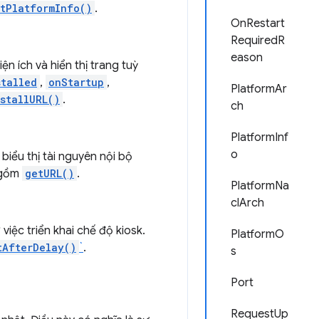
tPlatformInfo()
.
OnRestart
RequiredR
eason
n ích và hiển thị trang tuỳ
stalled
,
onStartup
,
PlatformAr
stallURL()
.
ch
PlatformInf
o
iểu thị tài nguyên nội bộ
 gồm
getURL()
.
PlatformNa
clArch
ệc triển khai chế độ kiosk.
PlatformO
tAfterDelay()
`
.
s
Port
RequestUp