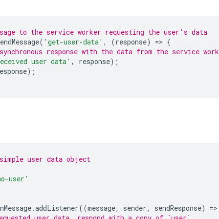
sage to the service worker requesting the user's data
endMessage
(
'get-user-data'
,
(
response
)
=
>
{
synchronous response with the data from the service work
eceived user data'
,
response
);
esponse
);
simple user data object
mo-user'
nMessage
.
addListener
((
message
,
sender
,
sendResponse
)
=
>
equested user data, respond with a copy of `user`