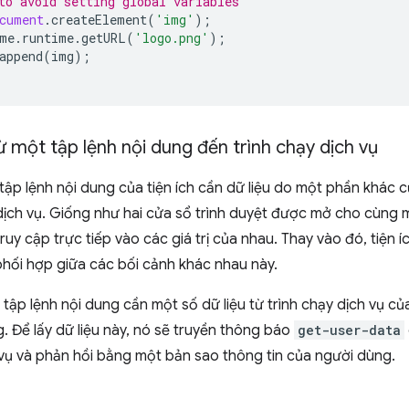
to avoid setting global variables
cument
.
createElement
(
'img'
);
me
.
runtime
.
getURL
(
'logo.png'
);
append
(
img
);
từ một tập lệnh nội dung đến trình chạy dịch vụ
ập lệnh nội dung của tiện ích cần dữ liệu do một phần khác củ
dịch vụ. Giống như hai cửa sổ trình duyệt được mở cho cùng 
ruy cập trực tiếp vào các giá trị của nhau. Thay vào đó, tiện 
hối hợp giữa các bối cảnh khác nhau này.
, tập lệnh nội dung cần một số dữ liệu từ trình chạy dịch vụ củ
. Để lấy dữ liệu này, nó sẽ truyền thông báo
get-user-data
 vụ và phản hồi bằng một bản sao thông tin của người dùng.