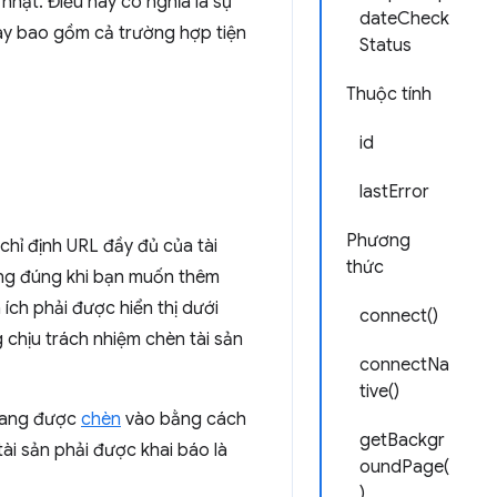
nhật. Điều này có nghĩa là sự
dateCheck
này bao gồm cả trường hợp tiện
Status
Thuộc tính
id
lastError
Phương
chỉ định URL đầy đủ của tài
thức
ũng đúng khi bạn muốn thêm
ích phải được hiển thị dưới
connect()
 chịu trách nhiệm chèn tài sản
connectNa
tive()
ang được
chèn
vào bằng cách
getBackgr
ài sản phải được khai báo là
oundPage(
)