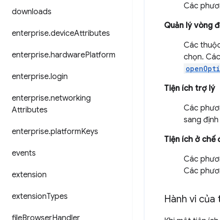
Các phươ
downloads
Quản lý vòng đờ
enterprise
.
device
Attributes
Các thuộc 
enterprise
.
hardware
Platform
chọn. Các
openOpt
enterprise
.
login
Tiện ích trợ lý
enterprise
.
networking
Các phươn
Attributes
sang định
enterprise
.
platform
Keys
Tiện ích ở chế 
events
Các phươn
Các phươ
extension
extension
Types
Hành vi của 
file
Browser
Handler