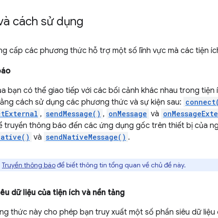
và cách sử dụng
g cấp các phương thức hỗ trợ một số lĩnh vực mà các tiện íc
báo
ủa bạn có thể giao tiếp với các bối cảnh khác nhau trong tiện 
bằng cách sử dụng các phương thức và sự kiện sau:
connect
tExternal
,
sendMessage()
,
onMessage
và
onMessageExte
ể truyền thông báo đến các ứng dụng gốc trên thiết bị của 
ative()
và
sendNativeMessage()
.
n
Truyền thông báo
để biết thông tin tổng quan về chủ đề này.
êu dữ liệu của tiện ích và nền tảng
g thức này cho phép bạn truy xuất một số phần siêu dữ liệu cụ