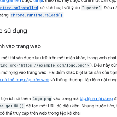
h
đã giải nén
được
tải lại
, thao tác này được coi là một bản cập 
untime.onInstalled
sẽ kích hoạt với lý do
"update"
. Điều 
i bằng
chrome.runtime.reload()
.
p sử dụng
nh vào trang web
 một tài sản được lưu trữ trên một miền khác, trang web phải 
<img src="https://example.com/logo.png">
). Điều này c
mở rộng vào trang web. Hai điểm khác biệt là tài sản của tiện 
n có thể truy cập trên web
và thông thường, tập lệnh nội dung
, tiện ích sẽ thêm
logo.png
vào trang mà
tập lệnh nội dung
đ
me.getURL()
để tạo một URL đủ điều kiện. Nhưng trước tiên, t
có thể truy cập trên web trong tệp kê khai.