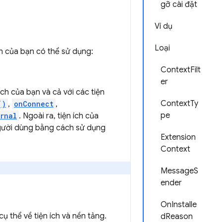
gỡ cài đặt
Ví dụ
Loại
h của bạn có thể sử dụng:
ContextFilt
er
ích của bạn và cả với các tiện
ContextTy
()
,
onConnect
,
pe
rnal
. Ngoài ra, tiện ích của
người dùng bằng cách sử dụng
Extension
Context
MessageS
ender
OnInstalle
 thể về tiện ích và nền tảng.
dReason