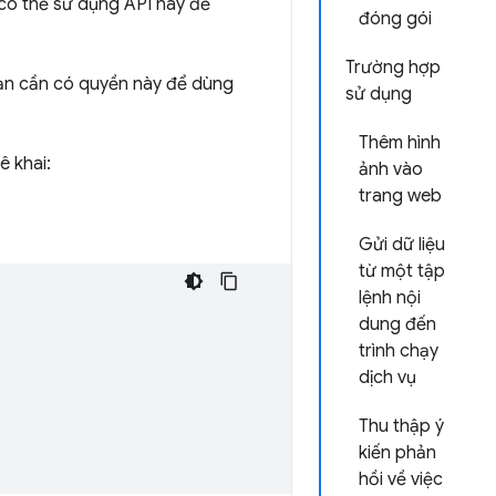
 có thể sử dụng API này để
đóng gói
Trường hợp
ạn cần có quyền này để dùng
sử dụng
Thêm hình
ê khai:
ảnh vào
trang web
Gửi dữ liệu
từ một tập
lệnh nội
dung đến
trình chạy
dịch vụ
Thu thập ý
kiến phản
hồi về việc