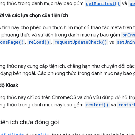
ng thức trong danh mục này bao gồm
getManifest()
và
ge
i và các lựa chọn của tiện ích
tính này cho phép bạn thực hiện một số thao tác meta trên tiệ
 phương thức và sự kiện trong danh mục này bao gồm
onIn
ionsPage()
,
reload()
,
requestUpdateCheck()
và
setUnin
g thức này cung cấp tiện ích, chẳng hạn như chuyển đổi các b
 dạng bên ngoài. Các phương thức trong danh mục này bao
độ Kiosk
g thức này chỉ có trên ChromeOS và chủ yếu dùng để hỗ trợ vi
ng thức trong danh mục này bao gồm
restart()
và
restar
tiện ích chưa đóng gói