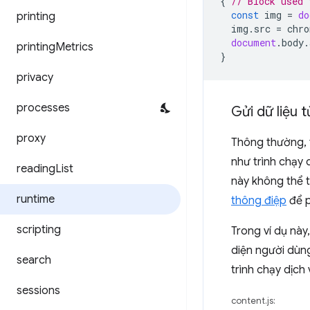
{
// Block used 
const
img
=
do
printing
img
.
src
=
chro
document
.
body
.
printing
Metrics
}
privacy
processes
Gửi dữ liệu 
proxy
Thông thường, t
như trình chạy 
reading
List
này không thể t
runtime
thông điệp
để p
scripting
Trong ví dụ này
diện người dùng
search
trình chạy dịch
sessions
content.js: