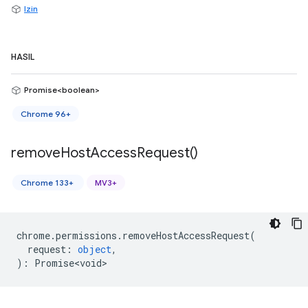
Izin
HASIL
Promise<boolean>
Chrome 96+
remove
Host
Access
Request(
)
Chrome 133+
MV3+
chrome
.
permissions
.
removeHostAccessRequest
(
request
:
object
,
)
:
Promise<void>