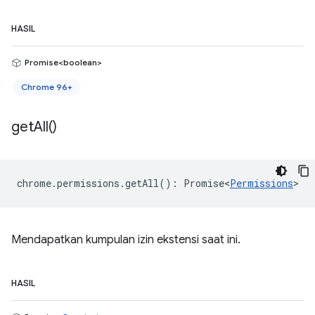
HASIL
Promise<boolean>
Chrome 96+
get
All(
)
chrome
.
permissions
.
getAll
()
:
Promise<
Permissions
>
Mendapatkan kumpulan izin ekstensi saat ini.
HASIL