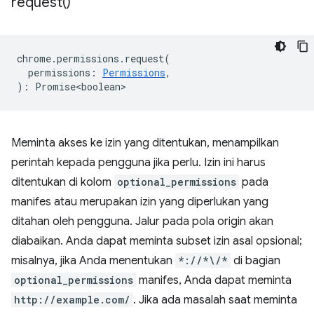
request(
)
chrome
.
permissions
.
request
(
permissions
:
Permissions
,
)
:
Promise<boolean>
Meminta akses ke izin yang ditentukan, menampilkan
perintah kepada pengguna jika perlu. Izin ini harus
ditentukan di kolom
optional_permissions
pada
manifes atau merupakan izin yang diperlukan yang
ditahan oleh pengguna. Jalur pada pola origin akan
diabaikan. Anda dapat meminta subset izin asal opsional;
misalnya, jika Anda menentukan
*://*\/*
di bagian
optional_permissions
manifes, Anda dapat meminta
http://example.com/
. Jika ada masalah saat meminta