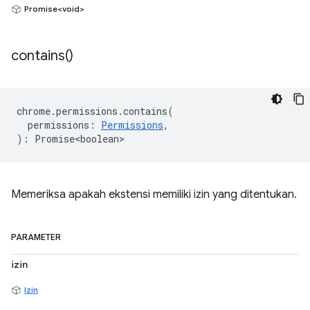
Promise<void>
contains(
)
chrome
.
permissions
.
contains
(
permissions
:
Permissions
,
)
:
Promise<boolean>
Memeriksa apakah ekstensi memiliki izin yang ditentukan.
PARAMETER
izin
Izin