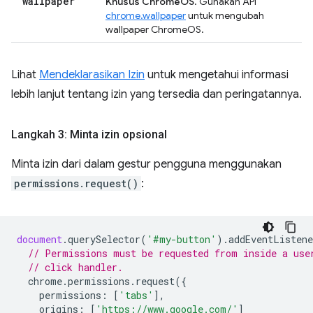
"wallpaper"
Khusus ChromeOS
. Gunakan API
chrome.wallpaper
untuk mengubah
wallpaper ChromeOS.
Lihat
Mendeklarasikan Izin
untuk mengetahui informasi
lebih lanjut tentang izin yang tersedia dan peringatannya.
Langkah 3: Minta izin opsional
Minta izin dari dalam gestur pengguna menggunakan
permissions.request()
:
document
.
querySelector
(
'#my-button'
).
addEventListene
// Permissions must be requested from inside a use
// click handler.
chrome
.
permissions
.
request
({
permissions
:
[
'tabs'
],
origins
:
[
'https://www.google.com/'
]