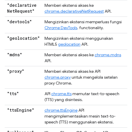
"declarative
Memberi ekstensi akses ke
Net
Request"
chrome.declarativeNetRequest
API.
"devtools"
Mengizinkan ekstensi memperluas fungsi
Chrome DevTools
. functionality.
"geolocation"
Mengizinkan ekstensi menggunakan
HTML5
geolocation
API.
"mdns"
Memberi ekstensi akses ke
chrome.mdns
API.
"proxy"
Memberi ekstensi akses ke API
chrome.proxy
untuk mengelola setelan
proxy Chrome.
"tts"
API
chrome.tts
memutar text-to-speech
(TTS) yang disintesis.
"tts
Engine"
chrome.ttsEngine
API
mengimplementasikan mesin text-to-
speech (TTS) menggunakan ekstensi.