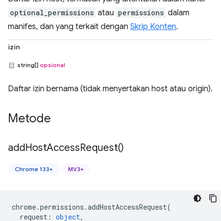
optional_permissions
atau
permissions
dalam
manifes, dan yang terkait dengan
Skrip Konten
.
izin
string[]
opsional
Daftar izin bernama (tidak menyertakan host atau origin).
Metode
add
Host
Access
Request(
)
Chrome 133+
MV3+
chrome
.
permissions
.
addHostAccessRequest
(
request
:
object
,