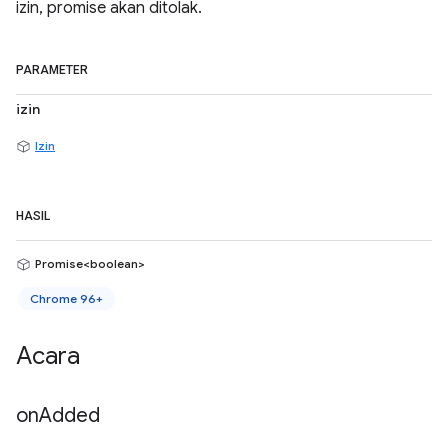
izin, promise akan ditolak.
PARAMETER
izin
Izin
HASIL
Promise<boolean>
Chrome 96+
Acara
on
Added