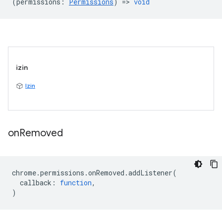
(
permissions
:
Permissions
) =>
void
izin
Izin
on
Removed
chrome
.
permissions
.
onRemoved
.
addListener
(
callback
:
function
,
)