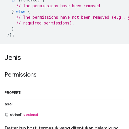
// The permissions have been removed.
}
else
{
// The permissions have not been removed (e.g., 
// required permissions).
}
});
Jenis
Permissions
PROPERTI
asal
string[]
opsional
Daftar izin host, termasuk yang ditentukan dalam kunci