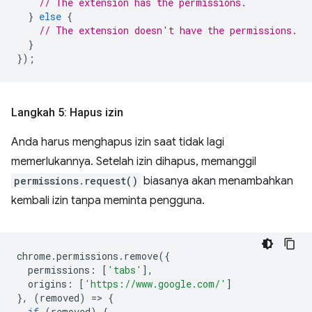
// The extension has the permissions.
}
else
{
// The extension doesn't have the permissions.
}
});
Langkah 5: Hapus izin
Anda harus menghapus izin saat tidak lagi
memerlukannya. Setelah izin dihapus, memanggil
permissions.request()
biasanya akan menambahkan
kembali izin tanpa meminta pengguna.
chrome
.
permissions
.
remove
({
permissions
:
[
'tabs'
],
origins
:
[
'https://www.google.com/'
]
},
(
removed
)
=
>
{
if
(
removed
)
{