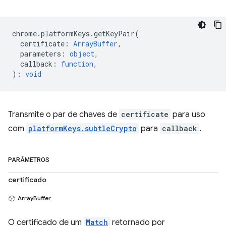
chrome
.
platformKeys
.
getKeyPair
(
certificate
:
ArrayBuffer
,
parameters
:
object
,
callback
:
function
,
)
:
void
Transmite o par de chaves de
certificate
para uso
com
platformKeys.subtleCrypto
para
callback
.
PARÂMETROS
certificado
ArrayBuffer
O certificado de um
Match
retornado por