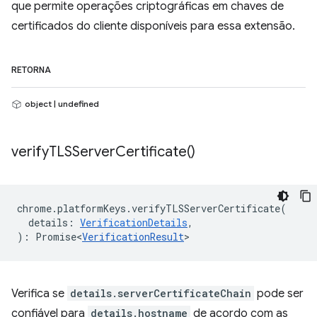
que permite operações criptográficas em chaves de
certificados do cliente disponíveis para essa extensão.
RETORNA
object | undefined
verify
TLSServer
Certificate(
)
chrome
.
platformKeys
.
verifyTLSServerCertificate
(
details
:
VerificationDetails
,
)
:
Promise<
VerificationResult
>
Verifica se
details.serverCertificateChain
pode ser
confiável para
details.hostname
de acordo com as