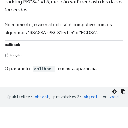
padding PKCS#1 v1.5, mas não vai fazer hash dos dados
fornecidos.
No momento, esse método só é compatível com os
algoritmos "RSASSA-PKCS1-v1_5" e "ECDSA".
callback
função
O parâmetro
callback
tem esta aparência:
(
publicKey
:
object
,
privateKey?
:
object
) =>
void