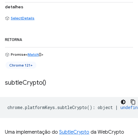
detalhes
SelectDetails
RETORNA
Promise<
Match
[]>
Chrome 121+
subtle
Crypto(
)
chrome
.
platformKeys
.
subtleCrypto
()
:
object
|
undefin
Uma implementação do
SubtleCrypto
da WebCrypto