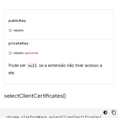
publicKey
objeto
privateKey
objeto
opcional
Pode ser
null
se a extensão não tiver acesso a
ele.
select
Client
Certificates(
)
chrome
.
platformKeys
.
selectClientCertificates
(