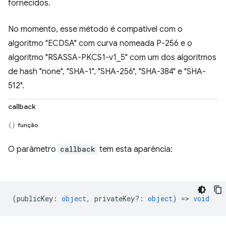
fornecidos.
No momento, esse método é compatível com o
algoritmo "ECDSA" com curva nomeada P-256 e o
algoritmo "RSASSA-PKCS1-v1_5" com um dos algoritmos
de hash "none", "SHA-1", "SHA-256", "SHA-384" e "SHA-
512".
callback
função
O parâmetro
callback
tem esta aparência:
(
publicKey
:
object
,
privateKey?
:
object
) =>
void