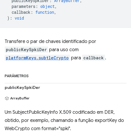
publicKeySpkiDer
:
ArrayBuffer
,
parameters
:
object
,
callback
:
function
,
)
:
void
Transfere o par de chaves identificado por
publicKeySpkiDer
para uso com
platformKeys.subtleCrypto
para
callback
.
PARÂMETROS
publicKeySpkiDer
ArrayBuffer
Um SubjectPublicKeyInfo X.509 codificado em DER,
obtido, por exemplo, chamando a função exportKey do
WebCrypto com format="spki".