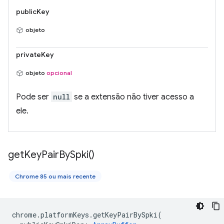
publicKey
objeto
privateKey
objeto
opcional
Pode ser
null
se a extensão não tiver acesso a
ele.
get
Key
Pair
By
Spki(
)
Chrome 85 ou mais recente
chrome
.
platformKeys
.
getKeyPairBySpki
(