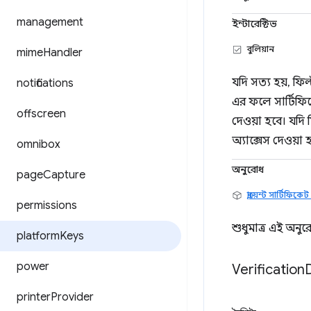
management
ইন্টারেক্টিভ
বুলিয়ান
mime
Handler
যদি সত্য হয়, ফি
notifications
এর ফলে সার্টিফিক
offscreen
দেওয়া হবে। যদি ম
অ্যাক্সেস দেওয়া হ
omnibox
অনুরোধ
page
Capture
ক্লায়েন্ট সার্টিফিক
permissions
শুধুমাত্র এই অন
platform
Keys
power
Verification
printer
Provider