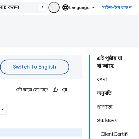
/
সাইন-ইন করুন
এই পৃষ্ঠায় যা
যা আছে
বর্ণনা
এটি কাজে লেগেছে?
অনুমতি
প্রাপ্যতা
প্রকারভেদ
ClientCertifi