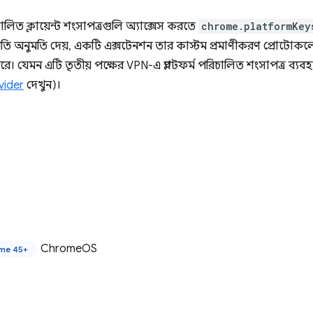
 পরিচালিত ক্লায়েন্ট শংসাপত্রগুলি অ্যাক্সেস করতে
chrome.platformKey
নীতি অনুমতি দেয়, একটি এক্সটেনশন তার কাস্টম প্রমাণীকরণ প্রোটোক
ে। যেমন এটি তৃতীয় পক্ষের VPN-এ প্ল্যাটফর্ম পরিচালিত শংসাপত্র ব্যবহ
vider
দেখুন)।
ChromeOS
me 45+