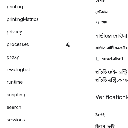
বৈশিষ্ট্য
printing
হোস্টনাম
printing
Metrics
স্ট্রিং
privacy
সার্ভারের হোস্টন
processes
সার্ভার সার্টিফিকেট
proxy
ArrayBuffer[]
reading
List
প্রতিটি চেইন এন্
প্রতিটি এন্ট্রিকে অ
runtime
scripting
Verification
search
বৈশিষ্ট্য
sessions
ডিবাগ_ত্রুটি