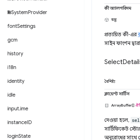
কী অ্যালগরিদম
file
System
Provider
বস্তু
font
Settings
প্রত্যয়িত কী-এর
gcm
সাইন ফাংশন দ্বারা
history
Select
Detail
i18n
identity
বৈশিষ্ট্য
ক্লায়েন্ট সার্টিস
idle
ArrayBuffer[]
ঐচ
input
.
ime
দেওয়া হলে,
sel
instance
ID
সার্টিফিকেট স্টোর
login
State
অনুরোধের সাথে ম