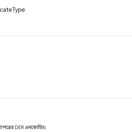
icate
Type
াপত্রের DER এনকোডিং৷