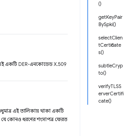
()
getKeyPair
BySpki()
selectClien
tCertificate
s()
্রি অবশ্যই একটি DER-এনকোডেড X.509
subtleCryp
to()
verifyTLSS
erverCertifi
cate()
শুধুমাত্র এই তালিকায় থাকা একটি
, যে কোনও ধরণের শংসাপত্র ফেরত