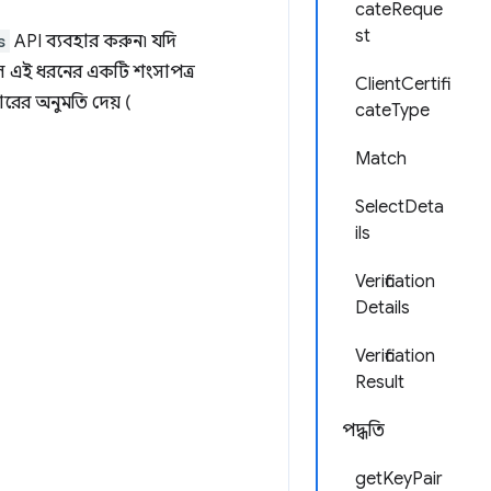
cateReque
st
s
API ব্যবহার করুন৷ যদি
লে এই ধরনের একটি শংসাপত্র
ClientCertifi
ারের অনুমতি দেয় (
cateType
Match
SelectDeta
ils
Verification
Details
Verification
Result
পদ্ধতি
getKeyPair