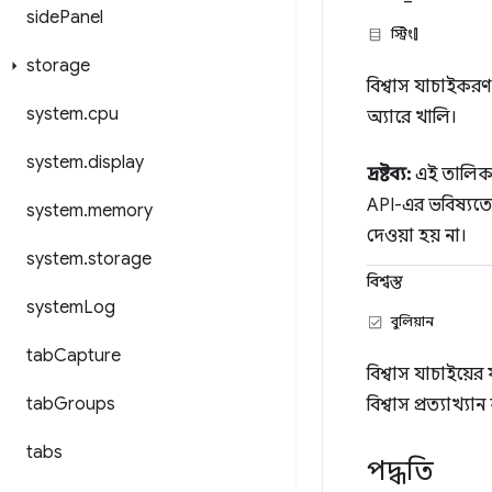
side
Panel
স্ট্রিং[]
storage
বিশ্বাস যাচাইকরণ ব
system
.
cpu
অ্যারে খালি।
system
.
display
দ্রষ্টব্য:
এই তালিকাটি
API-এর ভবিষ্যতের
system
.
memory
দেওয়া হয় না।
system
.
storage
বিশ্বস্ত
system
Log
বুলিয়ান
tab
Capture
বিশ্বাস যাচাইয়ে
tab
Groups
বিশ্বাস প্রত্যাখ্য
tabs
পদ্ধতি