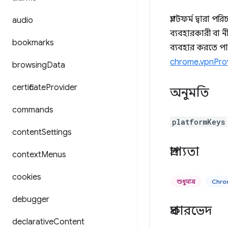
প্ল্যাটফর্ম দ্বারা
audio
ব্যবহারকারী বা 
bookmarks
ব্যবহার করতে পার
chrome.vpnPro
browsing
Data
certificate
Provider
অনুমতি
commands
platformKeys
content
Settings
প্রাপ্যতা
context
Menus
cookies
শুধুমাত্র
Chro
debugger
প্রকারভেদ
declarative
Content