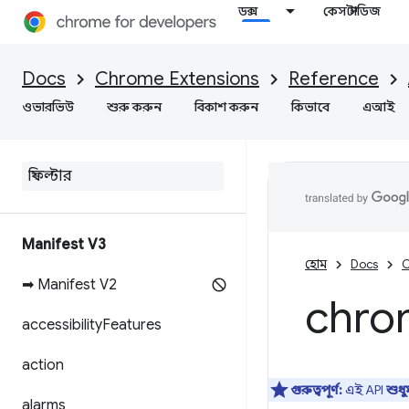
ডক্স
কেস স্টাডিজ
Docs
Chrome Extensions
Reference
ওভারভিউ
শুরু করুন
বিকাশ করুন
কিভাবে
এআই
Manifest V3
হোম
Docs
C
➡ Manifest V2
chro
accessibility
Features
action
গুরুত্বপূর্ণ:
এই API
শুধ
alarms