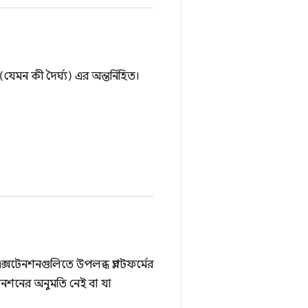
মন কী দৈর্ঘ্য) এর অন্তর্নিহিত।
টেনশনগুলিতে উপলব্ধ প্ল্যাটফর্মের
সটেনশনের অনুমতি নেই বা যা