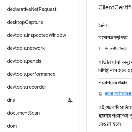
Client
Certif
declarative
Net
Request
desktop
Capture
বৈশিষ্ট্য
devtools
.
inspected
Window
শংসাপত্র কর্তৃপক্ষ
devtools
.
network
ArrayBuffer[]
devtools
.
panels
সার্ভার দ্বারা অ
বিশিষ্ট নাম হতে হ
devtools
.
performance
শংসাপত্রের প্রকার
devtools
.
recorder
ক্লায়েন্ট সার্টিফিক
dns
এই ক্ষেত্রটি সার
document
Scan
ধরনের শংসাপত্র প
দেওয়া হবে৷
dom