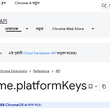
ব্লগ
Chrome এ নতুন
API
রেফারেন্স
নমুনা
Chrome Web Store
এই পৃষ্ঠাটি
Cloud Translation API
অনুবাদ করেছে।
hrome Extensions
Reference
API
me
.
platform
Keys
ুমাত্র ChromeOS এ
কাজ করে।