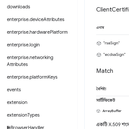
downloads
Client
Certif
enterprise
.
device
Attributes
এনাম
enterprise
.
hardware
Platform
"rsaSign"
enterprise
.
login
"ecdsaSign"
enterprise
.
networking
Attributes
Match
enterprise
.
platform
Keys
events
বৈশিষ্ট্য
সার্টিফিকেট
extension
ArrayBuffer
extension
Types
একটি X.509 শংস
file
Browser
Handler