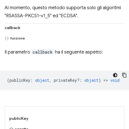
Al momento, questo metodo supporta solo gli algoritmi
"RSASSA-PKCS1-v1_5" ed "ECDSA".
callback
funzione
Il parametro
callback
ha il seguente aspetto:
(
publicKey
:
object
,
privateKey?
:
object
) =>
void
publicKey
oggetto