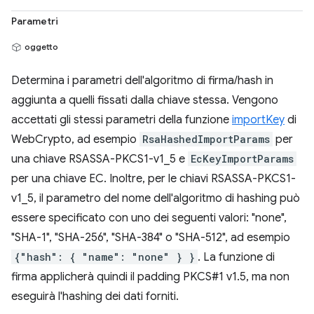
Parametri
oggetto
Determina i parametri dell'algoritmo di firma/hash in
aggiunta a quelli fissati dalla chiave stessa. Vengono
accettati gli stessi parametri della funzione
importKey
di
WebCrypto, ad esempio
RsaHashedImportParams
per
una chiave RSASSA-PKCS1-v1_5 e
EcKeyImportParams
per una chiave EC. Inoltre, per le chiavi RSASSA-PKCS1-
v1_5, il parametro del nome dell'algoritmo di hashing può
essere specificato con uno dei seguenti valori: "none",
"SHA-1", "SHA-256", "SHA-384" o "SHA-512", ad esempio
{"hash": { "name": "none" } }
. La funzione di
firma applicherà quindi il padding PKCS#1 v1.5, ma non
eseguirà l'hashing dei dati forniti.