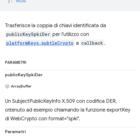
)
:
void
Trasferisce la coppia di chiavi identificata da
publicKeySpkiDer
per l'utilizzo con
platformKeys.subtleCrypto
a
callback
.
PARAMETRI
publicKeySpkiDer
ArrayBuffer
Un SubjectPublicKeyInfo X.509 con codifica DER,
ottenuto ad esempio chiamando la funzione exportKey
di WebCrypto con format="spki".
Parametri