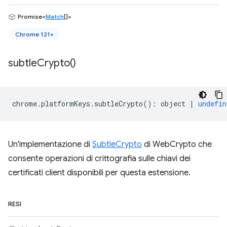
Promise<
Match
[]>
Chrome 121+
subtle
Crypto(
)
chrome
.
platformKeys
.
subtleCrypto
()
:
object
|
undefin
Un'implementazione di
SubtleCrypto
di WebCrypto che
consente operazioni di crittografia sulle chiavi dei
certificati client disponibili per questa estensione.
RESI