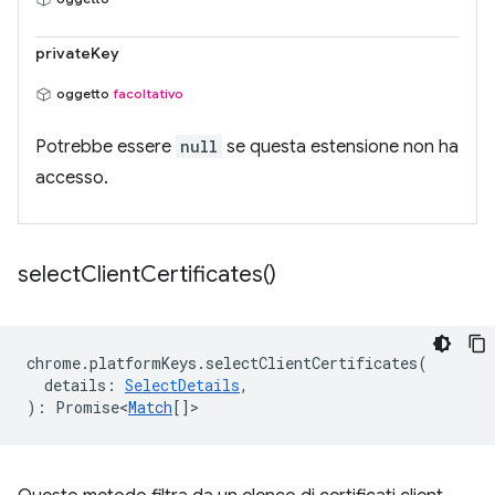
privateKey
oggetto
facoltativo
Potrebbe essere
null
se questa estensione non ha
accesso.
select
Client
Certificates(
)
chrome
.
platformKeys
.
selectClientCertificates
(
details
:
SelectDetails
,
)
:
Promise<
Match
[]
>