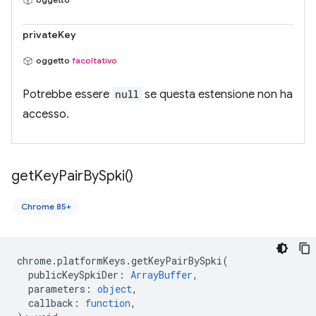
privateKey
oggetto
facoltativo
Potrebbe essere
null
se questa estensione non ha
accesso.
get
Key
Pair
By
Spki(
)
Chrome 85+
chrome
.
platformKeys
.
getKeyPairBySpki
(
publicKeySpkiDer
:
ArrayBuffer
,
parameters
:
object
,
callback
:
function
,