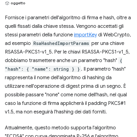
oggetto
Fornisce i parametri dell'algoritmo di firma e hash, oltre a
quelli fissati dalla chiave stessa. Vengono accettati gli
stessi parametri della funzione
importKey
di WebCrypto,
ad esempio
RsaHashedImportParams
per una chiave
RSASSA-PKCS1-v1_5. Per le chiavi RSASSA-PKCS1-v1_5,
dobbiamo trasmettere anche un parametro "hash"
{
"hash": { "name": string } }
. Il parametro "hash"
rappresenta il nome dell'algoritmo di hashing da
utilizzare nell'operazione di digest prima di un segno. È
possibile passare "none" come nome dell'hash, nel qual
caso la funzione di firma applicherà il padding PKCS#1
v1.5, ma non eseguirà l'hashing dei dati forniti.
Attualmente, questo metodo supporta l'algoritmo
"ECDSA" con curva denominata P-256 e l'algoritmo