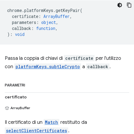
chrome
.
platformKeys
.
getKeyPair
(
certificate
:
ArrayBuffer
,
parameters
:
object
,
callback
:
function
,
)
:
void
Passa la coppia di chiavi di
certificate
per l'utilizzo
con
platformKeys.subtleCrypto
a
callback
.
PARAMETRI
certificato
ArrayBuffer
Il certificato di un
Match
restituito da
selectClientCertificates
.