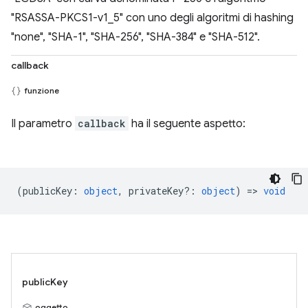
"RSASSA-PKCS1-v1_5" con uno degli algoritmi di hashing
"none", "SHA-1", "SHA-256", "SHA-384" e "SHA-512".
callback
funzione
Il parametro
callback
ha il seguente aspetto:
(
publicKey
:
object
,
privateKey?
:
object
) =>
void
publicKey
oggetto