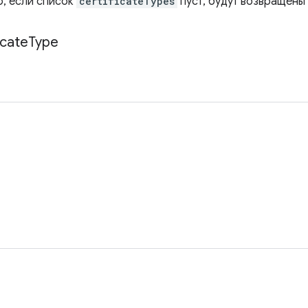
о, если список
certificateTypes
пуст, будут возвращены
icate
Type