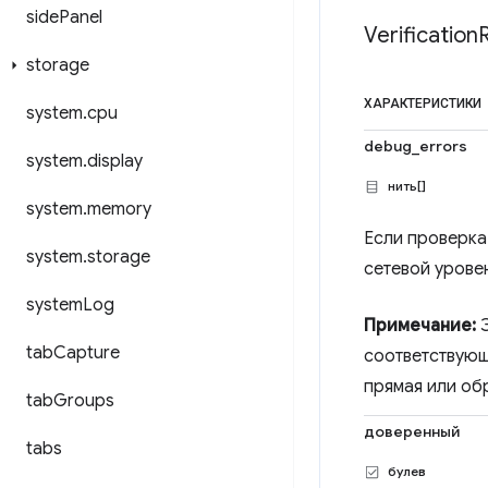
side
Panel
Verification
storage
ХАРАКТЕРИСТИКИ
system
.
cpu
debug_errors
system
.
display
нить[]
system
.
memory
Если проверка
system
.
storage
сетевой уровен
system
Log
Примечание:
Э
tab
Capture
соответствующ
прямая или об
tab
Groups
доверенный
tabs
булев