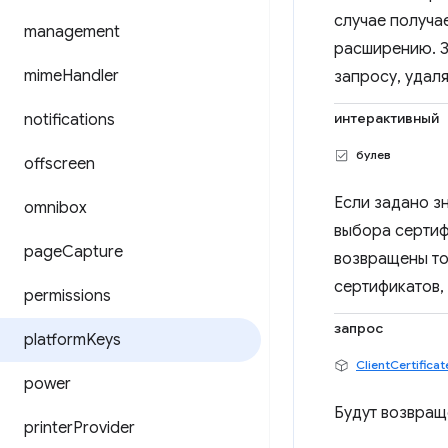
случае получа
management
расширению. З
mime
Handler
запросу, удал
интерактивный
notifications
булев
offscreen
Если задано з
omnibox
выбора сертиф
page
Capture
возвращены то
сертификатов,
permissions
запрос
platform
Keys
ClientCertifica
power
Будут возвращ
printer
Provider