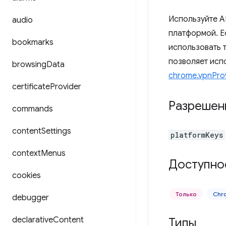
Используйте A
audio
платформой. Е
bookmarks
использовать 
позволяет исп
browsing
Data
chrome.vpnPro
certificate
Provider
Разрешен
commands
content
Settings
platformKeys
context
Menus
Доступно
cookies
Только
Chr
debugger
declarative
Content
Типы