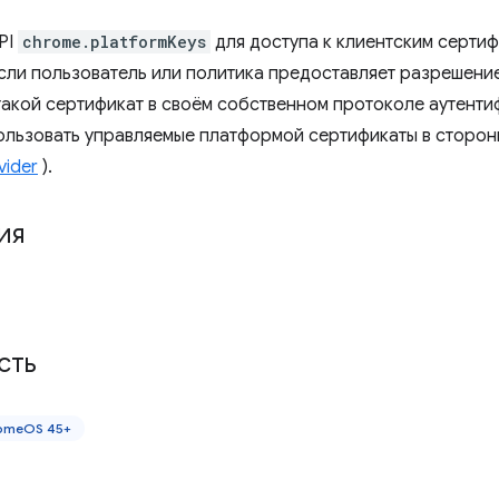
PI
chrome.platformKeys
для доступа к клиентским серти
сли пользователь или политика предоставляет разрешени
такой сертификат в своём собственном протоколе аутенти
ользовать управляемые платформой сертификаты в сторонн
vider
).
ия
сть
omeOS 45+