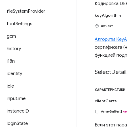
Кодировка DER
file
System
Provider
keyAlgorithm
font
Settings
объект
gcm
Алгоритм KeyA
сертификата (
history
функцией подп
i18n
Select
Detail
identity
idle
ХАРАКТЕРИСТИКИ
input
.
ime
clientCerts
instance
ID
ArrayBuffer[]
не
login
State
Если этот пар