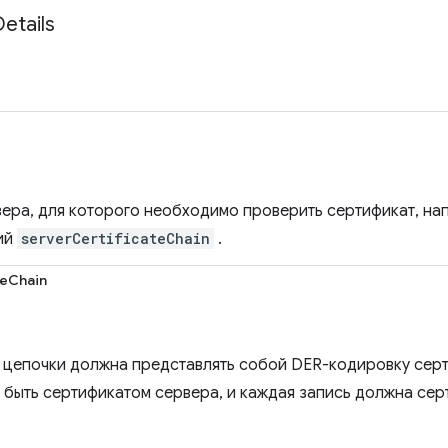
Details
вера, для которого необходимо проверить сертификат, на
ий
serverCertificateChain
.
teChain
 цепочки должна представлять собой DER-кодировку серт
 быть сертификатом сервера, и каждая запись должна с