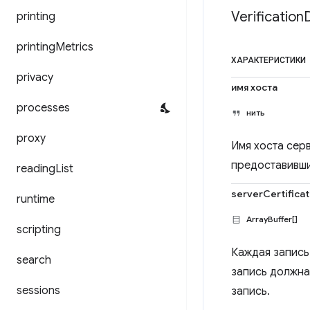
Verification
printing
printing
Metrics
ХАРАКТЕРИСТИКИ
privacy
имя хоста
processes
нить
proxy
Имя хоста сер
предоставивш
reading
List
serverCertifica
runtime
ArrayBuffer[]
scripting
Каждая запись
search
запись должна
sessions
запись.