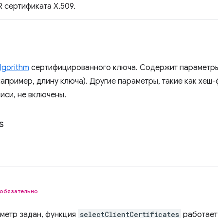
 сертификата X.509.
lgorithm
сертифицированного ключа. Содержит параметры
например, длину ключа). Другие параметры, такие как хеш
иси, не включены.
s
обязательно
аметр задан, функция
selectClientCertificates
работает 