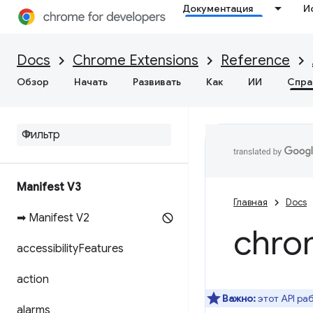
Документация
И
Docs
Chrome Extensions
Reference
Обзор
Начать
Развивать
Как
ИИ
Спра
Manifest V3
Главная
Docs
➡ Manifest V2
chro
accessibility
Features
action
Важно:
этот API ра
alarms