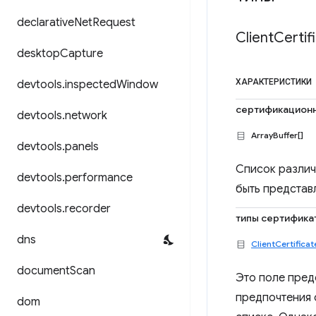
declarative
Net
Request
Client
Certif
desktop
Capture
ХАРАКТЕРИСТИКИ
devtools
.
inspected
Window
сертификацион
devtools
.
network
ArrayBuffer[]
devtools
.
panels
Список различ
devtools
.
performance
быть представ
devtools
.
recorder
типы сертифика
dns
ClientCertifica
document
Scan
Это поле пред
предпочтения 
dom