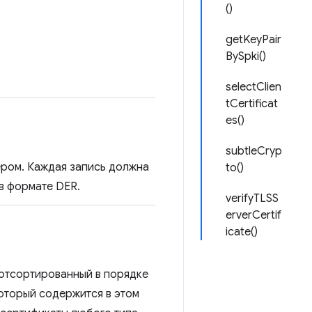
()
getKeyPair
BySpki()
selectClien
tCertificat
es()
subtleCryp
ром. Каждая запись должна
to()
в формате DER.
verifyTLSS
erverCertif
icate()
 отсортированный в порядке
который содержится в этом