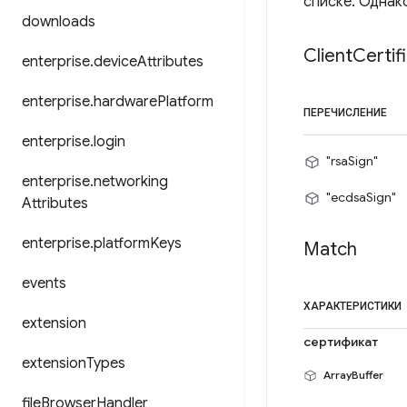
списке. Однак
downloads
Client
Certif
enterprise
.
device
Attributes
enterprise
.
hardware
Platform
ПЕРЕЧИСЛЕНИЕ
enterprise
.
login
"rsaSign"
enterprise
.
networking
"ecdsaSign"
Attributes
enterprise
.
platform
Keys
Match
events
ХАРАКТЕРИСТИКИ
extension
сертификат
extension
Types
ArrayBuffer
file
Browser
Handler