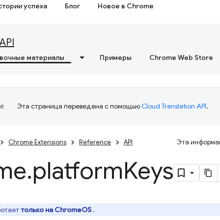
стории успеха
Блог
Новое в Chrome
API
вочные материалы
Примеры
Chrome Web Store
Эта страница переведена с помощью
Cloud Translation API
.
Chrome Extensions
Reference
API
Эта информац
me
.
platform
Keys
ботает
только на ChromeOS
.