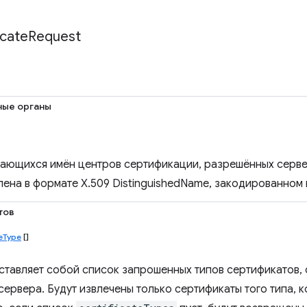
icate
Request
ные органы
ающихся имён центров сертификации, разрешённых серве
лена в формате X.509 DistinguishedName, закодированном 
тов
teType
[]
ставляет собой список запрошенных типов сертификатов,
сервера. Будут извлечены только сертификаты того типа, 