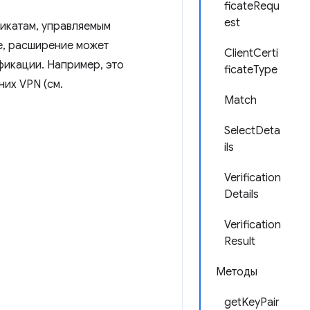
ficateRequ
est
фикатам, управляемым
е, расширение может
ClientCerti
фикации. Например, это
ficateType
их VPN (см.
Match
SelectDeta
ils
Verification
Details
Verification
Result
Методы
getKeyPair