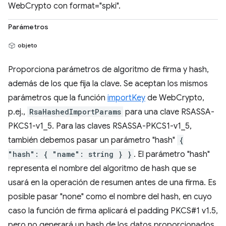
WebCrypto con format="spki".
Parámetros
objeto
Proporciona parámetros de algoritmo de firma y hash,
además de los que fija la clave. Se aceptan los mismos
parámetros que la función
importKey
de WebCrypto,
p.ej.,
RsaHashedImportParams
para una clave RSASSA-
PKCS1-v1_5. Para las claves RSASSA-PKCS1-v1_5,
también debemos pasar un parámetro "hash"
{
"hash": { "name": string } }
. El parámetro "hash"
representa el nombre del algoritmo de hash que se
usará en la operación de resumen antes de una firma. Es
posible pasar "none" como el nombre del hash, en cuyo
caso la función de firma aplicará el padding PKCS#1 v1.5,
pero no generará un hash de los datos proporcionados.