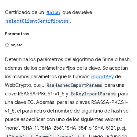
Certificado de un
Match
que devuelve
selectClientCertificates
.
Parámetros
objeto
Determina los parámetros del algoritmo de firma o hash,
además de los parámetros fijos de la clave. Se aceptan
los mismos parámetros que la función
importKey
de
WebCrypto, p.ej.,
RsaHashedImportParams
para una
clave RSASSA-PKCS1-v1_5 y
EcKeyImportParams
para
una clave EC. Además, para las claves RSASSA-PKCS1-
v1_5, el parámetro del nombre del algoritmo de hash se
puede especificar con uno de los siguientes valores:
"none", "SHA-1", "SHA-256", "SHA-384" o "SHA-512", p.ej.,
{"hash": { "name": "none" } }
. Luego, la función