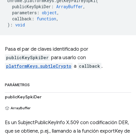
chrome
.
platformKeys
.
getKeyPairBySpki
(
publicKeySpkiDer
:
ArrayBuffer
,
parameters
:
object
,
callback
:
function
,
)
:
void
Pasa el par de claves identificado por
publicKeySpkiDer
para usarlo con
platformKeys.subtleCrypto
a
callback
.
PARÁMETROS
publicKeySpkiDer
ArrayBuffer
Es un SubjectPublicKeyInfo X.509 con codificación DER,
que se obtiene, p.ej., llamando a la función exportKey de