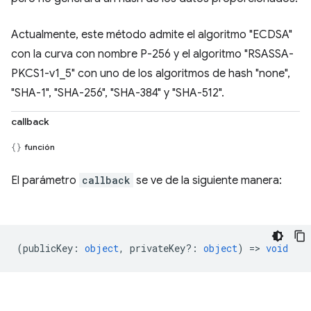
Actualmente, este método admite el algoritmo "ECDSA"
con la curva con nombre P-256 y el algoritmo "RSASSA-
PKCS1-v1_5" con uno de los algoritmos de hash "none",
"SHA-1", "SHA-256", "SHA-384" y "SHA-512".
callback
función
El parámetro
callback
se ve de la siguiente manera:
(
publicKey
:
object
,
privateKey?
:
object
) =>
void