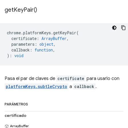
get
Key
Pair(
)
chrome
.
platformKeys
.
getKeyPair
(
certificate
:
ArrayBuffer
,
parameters
:
object
,
callback
:
function
,
)
:
void
Pasa el par de claves de
certificate
para usarlo con
platformKeys.subtleCrypto
a
callback
.
PARÁMETROS
certificado
ArrayBuffer