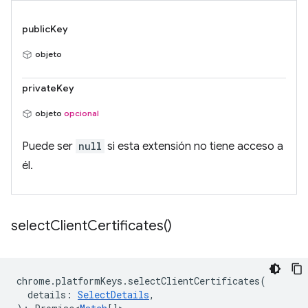
publicKey
objeto
privateKey
objeto
opcional
Puede ser
null
si esta extensión no tiene acceso a
él.
select
Client
Certificates(
)
chrome
.
platformKeys
.
selectClientCertificates
(
details
:
SelectDetails
,