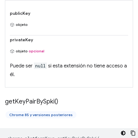
publicKey
objeto
privateKey
objeto
opcional
Puede ser
null
si esta extensión no tiene acceso a
él.
get
Key
Pair
By
Spki(
)
Chrome 85 y versiones posteriores